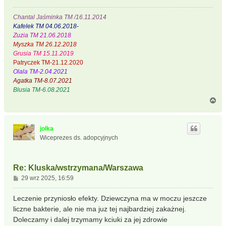
Chantal Jaśminka TM /16.11.2014
Kafelek TM 04.06.2018-
Zuzia TM 21.06.2018
Myszka TM 26.12.2018
Grusia TM 15.11.2019
Patryczek TM-21.12.2020
Olala TM-2.04.2021
Agatka TM-8.07.2021
Blusia TM-6.08.2021
N
a
g
ó
jolka
r
Wiceprezes ds. adopcyjnych
ę
Re: Kluska/wstrzymana/Warszawa
P
29 wrz 2025, 16:59
o
s
Leczenie przyniosło efekty. Dziewczyna ma w moczu jeszcze
t
liczne bakterie, ale nie ma juz tej najbardziej zakażnej.
Doleczamy i dalej trzymamy kciuki za jej zdrowie