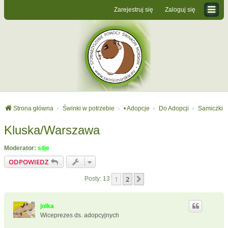
Zarejestruj się
Zaloguj się
Strona główna
Świnki w potrzebie
• Adopcje
Do Adopcji
Samiczki
Kluska/Warszawa
Moderator:
silje
ODPOWIEDZ
1
2
Następna
Posty: 13
jolka
Wiceprezes ds. adopcyjnych