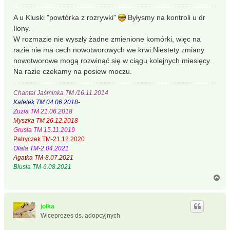
o
s
A u Kluski "powtórka z rozrywki"
Byłysmy na kontroli u dr
t
Ilony.
W rozmazie nie wyszły żadne zmienione komórki, więc na
razie nie ma cech nowotworowych we krwi.Niestety zmiany
nowotworowe mogą rozwinąć się w ciągu kolejnych miesięcy.
Na razie czekamy na posiew moczu.
Chantal Jaśminka TM /16.11.2014
Kafelek TM 04.06.2018-
Zuzia TM 21.06.2018
Myszka TM 26.12.2018
Grusia TM 15.11.2019
Patryczek TM-21.12.2020
Olala TM-2.04.2021
Agatka TM-8.07.2021
Blusia TM-6.08.2021
N
a
g
ó
jolka
r
Wiceprezes ds. adopcyjnych
ę