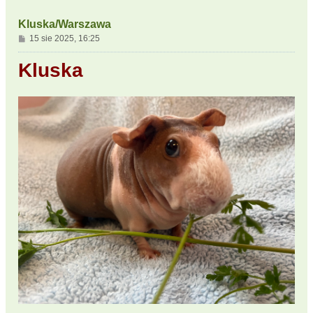
Kluska/Warszawa
P
15 sie 2025, 16:25
o
s
Kluska
t