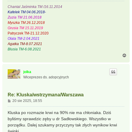
Chantal Jaśminka TM /16.11.2014
Kafelek TM 04.06.2018-
Zuzia TM 21.06.2018
Myszka TM 26.12.2018
Grusia TM 15.11.2019
Patryczek TM-21.12.2020
Olala TM-2.04.2021
Agatka TM-8.07.2021
Blusia TM-6.08.2021
N
a
g
ó
jolka
r
Wiceprezes ds. adopcyjnych
ę
Re: Kluska/wstrzymana/Warszawa
P
20 sie 2025, 18:55
o
s
Kluska po rozmazie krwi na 90% nie ma chłoniaka. Dziś
t
byliśmy sprawdzic zęby u dr Sadłowskiego. Wszystko w
porządku. Dalej szukamy przyczyny tak złych wynikow krwi
świnki,