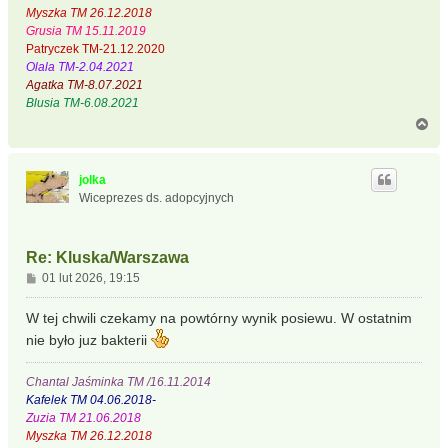
Myszka TM 26.12.2018
Grusia TM 15.11.2019
Patryczek TM-21.12.2020
Olala TM-2.04.2021
Agatka TM-8.07.2021
Blusia TM-6.08.2021
N
a
g
ó
jolka
r
Wiceprezes ds. adopcyjnych
ę
Re: Kluska/Warszawa
P
01 lut 2026, 19:15
o
s
W tej chwili czekamy na powtórny wynik posiewu. W ostatnim
t
nie było juz bakterii
Chantal Jaśminka TM /16.11.2014
Kafelek TM 04.06.2018-
Zuzia TM 21.06.2018
Myszka TM 26.12.2018