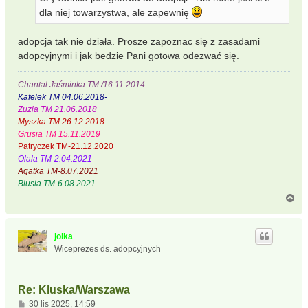
dla niej towarzystwa, ale zapewnię
adopcja tak nie działa. Prosze zapoznac się z zasadami
adopcyjnymi i jak bedzie Pani gotowa odezwać się.
Chantal Jaśminka TM /16.11.2014
Kafelek TM 04.06.2018-
Zuzia TM 21.06.2018
Myszka TM 26.12.2018
Grusia TM 15.11.2019
Patryczek TM-21.12.2020
Olala TM-2.04.2021
Agatka TM-8.07.2021
Blusia TM-6.08.2021
N
a
g
ó
jolka
r
Wiceprezes ds. adopcyjnych
ę
Re: Kluska/Warszawa
P
30 lis 2025, 14:59