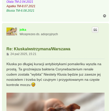
Olala TM-2.04.2021
Agatka TM-8.07.2021
Blusia TM-6.08.2021
N
a
g
ó
jolka
r
Wiceprezes ds. adopcyjnych
ę
Re: Kluska/wstrzymana/Warszawa
P
24 paź 2025, 15:21
o
s
Kluska po długiej kuracji antybiotykami pomaleńku wyszła na
t
prostą. Ta groźniejsza bakteria Corynebacterium renale
cudem została "wybita" Niestety Klusia będzie juz zawsze jej
nosicielem i trzeba być czujnym i przygotowanym na częste
kontrole moczu