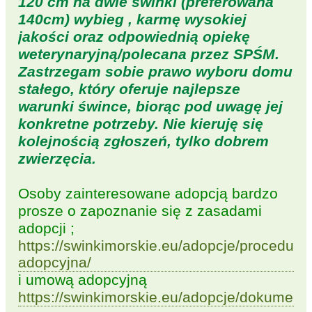
120 cm na dwie świnki (preferowana
140cm) wybieg , karmę wysokiej
jakości oraz odpowiednią opiekę
weterynaryjną/polecana przez SPŚM.
Zastrzegam sobie prawo wyboru domu
stałego, który oferuje najlepsze
warunki śwince, biorąc pod uwagę jej
konkretne potrzeby. Nie kieruję się
kolejnością zgłoszeń, tylko dobrem
zwierzęcia.
Osoby zainteresowane adopcją bardzo
prosze o zapoznanie się z zasadami
adopcji ;
https://swinkimorskie.eu/adopcje/procedura-
adopcyjna/
i umową adopcyjną
https://swinkimorskie.eu/adopcje/dokumenty