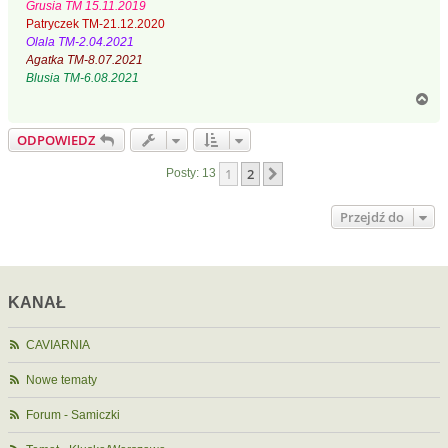
Grusia TM 15.11.2019
Patryczek TM-21.12.2020
Olala TM-2.04.2021
Agatka TM-8.07.2021
Blusia TM-6.08.2021
N
a
g
ODPOWIEDZ
ó
r
1
2
Następna
Posty: 13
ę
Przejdź do
KANAŁ
CAVIARNIA
Nowe tematy
Forum - Samiczki