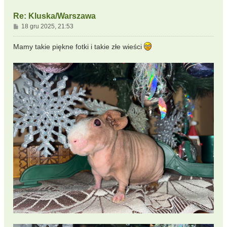
Re: Kluska/Warszawa
P
18 gru 2025, 21:53
o
s
Mamy takie piękne fotki i takie złe wieści
t