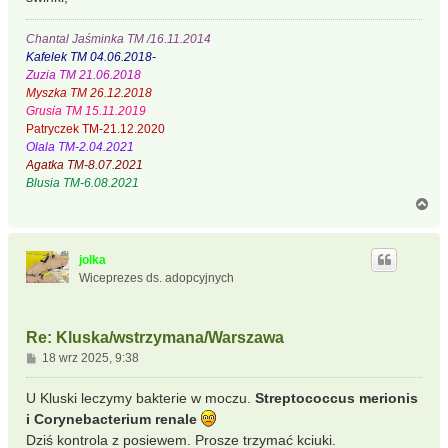
Chantal Jaśminka TM /16.11.2014
Kafelek TM 04.06.2018-
Zuzia TM 21.06.2018
Myszka TM 26.12.2018
Grusia TM 15.11.2019
Patryczek TM-21.12.2020
Olala TM-2.04.2021
Agatka TM-8.07.2021
Blusia TM-6.08.2021
N
a
g
ó
jolka
r
Wiceprezes ds. adopcyjnych
ę
Re: Kluska/wstrzymana/Warszawa
P
18 wrz 2025, 9:38
o
s
U Kluski leczymy bakterie w moczu.
Streptococcus merionis
t
i Corynebacterium renale
Dziś kontrola z posiewem. Prosze trzymać kciuki.