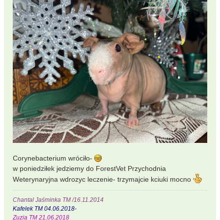
Corynebacterium wróciło-
w poniedziłek jedziemy do ForestVet Przychodnia
Weterynaryjna wdrozyc leczenie- trzymajcie kciuki mocno
Chantal Jaśminka TM /16.11.2014
Kafelek TM 04.06.2018-
Zuzia TM 21.06.2018