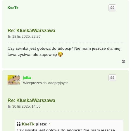
g
ó
KseTk
r
ę
Re: Kluska/Warszawa
P
18 lis 2025, 22:26
o
s
Czy świnka jest gotowa do adopcji? Nie mam jeszcze dla niej
t
towarzystwa, ale zapewnię
N
a
g
ó
jolka
r
Wiceprezes ds. adopcyjnych
ę
Re: Kluska/Warszawa
P
30 lis 2025, 14:56
o
s
t
KseTk
pisze:
↑
Czy świnka jest gotowa do adopcji? Nie mam jeszcze