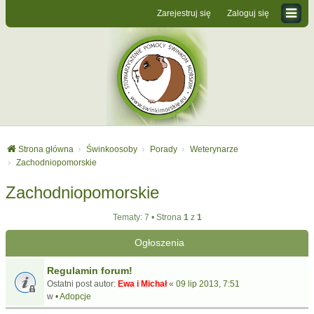
Zarejestruj się
Zaloguj się
Strona główna
Świnkoosoby
Porady
Weterynarze
Zachodniopomorskie
Zachodniopomorskie
Tematy: 7 • Strona
1
z
1
Ogłoszenia
Regulamin forum!
Ostatni post autor:
Ewa i Michał
«
09 lip 2013, 7:51
w
• Adopcje