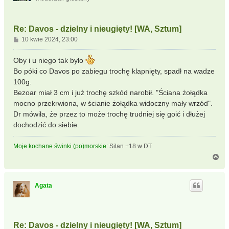
ę
Re: Davos - dzielny i nieugięty! [WA, Sztum]
P
10 kwie 2024, 23:00
o
s
Oby i u niego tak było
t
Bo póki co Davos po zabiegu trochę klapnięty, spadł na wadze
100g.
Bezoar miał 3 cm i już trochę szkód narobił. "Ściana żołądka
mocno przekrwiona, w ścianie żołądka widoczny mały wrzód".
Dr mówiła, że przez to może trochę trudniej się goić i dłużej
dochodzić do siebie.
Moje kochane świnki (po)morskie:
Silan +18 w DT
N
a
g
ó
Agata
r
ę
Re: Davos - dzielny i nieugięty! [WA, Sztum]