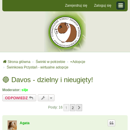
Zarejestruj się
Zaloguj się
Strona główna
Świnki w potrzebie
• Adopcje
Świnkowa Przystań - wirtualne adopcje
🔵 Davos - dzielny i nieugięty!
Moderator:
silje
ODPOWIEDZ
1
2
Następna
Posty: 16
Agata