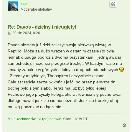
ó
silje
r
Moderator globalny
ę
Re: Davos - dzielny i nieugięty!
P
20 sie 2024, 0:26
o
s
Davos niestety już dziś zaliczył swoją pierwszą wizytę w
t
Reptilio. Może za dużo wrażeń w ostatnim czasie (to była
jednak dłuuuga podróż z dwoma przystankami i jedną awarią
samochodu), może się przegrzał trochę.. W każdym razie ma
zmiany zapalne w górnych i dolnych drogach oddechowych
. Zlecony antybiotyk, Theospirex i oczywiście osłona.
Całe szczęście zaczął w końcu jeść, bo przez pierwsze dni
trochę było z tym słabo. Teraz ma już być tylko lepiej!
Pechowo jego przyszły kolega akurat również się pochorował,
dlatego nawet jeszcze się nie poznali. Jeszcze troszkę obaj
muszą poczekać na łączenie.
Moje kochane świnki (po)morskie:
Silan +18 w DT
N
a