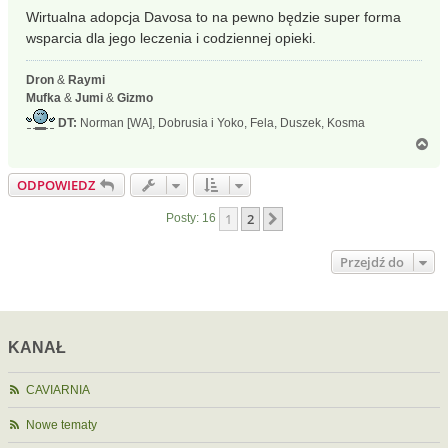
Wirtualna adopcja Davosa to na pewno będzie super forma
wsparcia dla jego leczenia i codziennej opieki.
Dron
&
Raymi
Mufka
&
Jumi
&
Gizmo
DT:
Norman [WA], Dobrusia i Yoko, Fela, Duszek, Kosma
N
a
g
ODPOWIEDZ
ó
r
1
2
Następna
Posty: 16
ę
Przejdź do
KANAŁ
CAVIARNIA
Nowe tematy