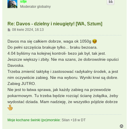
silje
r
Moderator globalny
ę
Re: Davos - dzielny i nieugięty! [WA, Sztum]
P
08 kwie 2024, 16:13
o
s
Davos ma się całkiem dobrze, waga ok 1050g
t
Do pełni szczęścia brakuje tylko... braku bezoara.
4.04 byliśmy na kolejnej kontroli- bezo jak był, tak jest.
Jeszcze większy i zbity. Nie ma szans, że dobrowolnie opuści
Davoska.
Trzeba zmienić taktykę i zastosować radykalny środek, a jest
nim oczywiście zabieg. Nie ma wyboru. Wyniki krwi są dobre.
Zabieg JUTRO.
Nie jest to łatwa sprawa, jak każdy zabieg na przewodzie
pokarmowym. Tu trzeba będzie rozciąć ścianę żołądka, żeby
wydostać dziada. Mam nadzieję, że wszystko pójdzie dobrze
Moje kochane świnki (po)morskie:
Silan +18 w DT
N