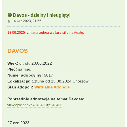
🔵 Davos - dzielny i nieugięty!
P
14 wrz 2023, 21:56
o
s
18.09.2025- zmiana autora wątku z silie na Agatę.
t
DAVOS
Wiek:
ur. ok. 20.06.2022
Płeć:
samiec
Numer adopcyjny:
5817
Lokalizacja:
Sztum/ od 15.08.2024 Chorzów
Stan adopcji:
Wirtualne Adopcje
Poprzednie adnotacje na temat Davosa:
viewtopic.php?p=543468#p543468
27 cze 2023: