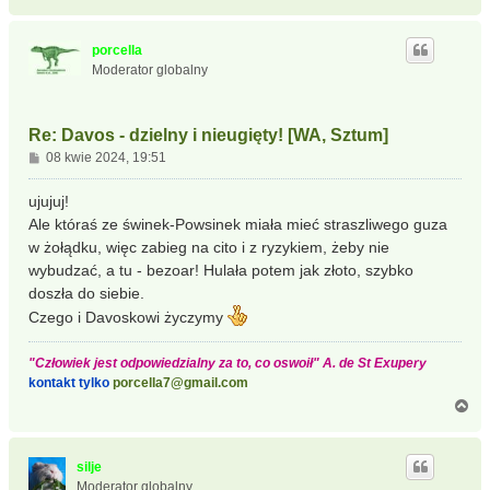
a
g
ó
porcella
r
Moderator globalny
ę
Re: Davos - dzielny i nieugięty! [WA, Sztum]
P
08 kwie 2024, 19:51
o
s
ujujuj!
t
Ale któraś ze świnek-Powsinek miała mieć straszliwego guza
w żołądku, więc zabieg na cito i z ryzykiem, żeby nie
wybudzać, a tu - bezoar! Hulała potem jak złoto, szybko
doszła do siebie.
Czego i Davoskowi życzymy
"Człowiek jest odpowiedzialny za to, co oswoił" A. de St Exupery
kontakt tylko
porcella7@gmail.com
N
a
g
ó
silje
r
Moderator globalny