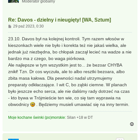
Moderator globalny
ę
Re: Davos - dzielny i nieugięty! [WA, Sztum]
P
29 paź 2023, 0:30
o
s
23.10. Davos był na kolejnej kontroli. Tym razem włosów w
t
kieszonkach wiele nie było i korekta też nie jakaś wielka, ale
jednak już niezbędna, bo chłopak zaczął lecieć na wadze a nie
bardzo ma z czego, bo waga piórkowa.
Ale najlepsze w tym wszystkim jest to... że bezoar CHYBA
znikł! Tzn. Dr cos wyczuła, ale to albo resztki bezoara, albo
zbita masa kałowa. Dla pewności nadal utrzymujemy
preparaty odkłaczające. I wit C, bo ząbki ciemne. W planach
było jeszcze echo serca, ale nie daliśmy rady dotrzeć na czas
- kto bywa w Trójmieście ten wie, co się tam wyprawia na
obwodnicy
. Będziemy musieli umawiać się na inny termin.
Moje kochane świnki (po)morskie:
Silan +18 w DT
N
a
g
ó