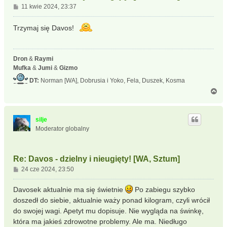
P
11 kwie 2024, 23:37
o
s
Trzymaj się Davos!
t
Dron
&
Raymi
Mufka
&
Jumi
&
Gizmo
DT:
Norman [WA], Dobrusia i Yoko, Fela, Duszek, Kosma
N
a
g
ó
silje
r
Moderator globalny
ę
Re: Davos - dzielny i nieugięty! [WA, Sztum]
P
24 cze 2024, 23:50
o
s
Davosek aktualnie ma się świetnie
Po zabiegu szybko
t
doszedł do siebie, aktualnie waży ponad kilogram, czyli wrócił
do swojej wagi. Apetyt mu dopisuje. Nie wygląda na świnkę,
która ma jakieś zdrowotne problemy. Ale ma. Niedługo