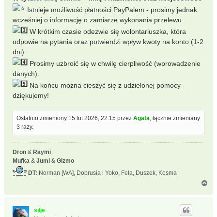
Istnieje możliwość płatności PayPalem - prosimy jednak
wcześniej o informację o zamiarze wykonania przelewu.
W krótkim czasie odezwie się wolontariuszka, która
odpowie na pytania oraz potwierdzi wpływ kwoty na konto (1-2
dni).
Prosimy uzbroić się w chwilę cierpliwość (wprowadzenie
danych).
Na końcu można cieszyć się z udzielonej pomocy -
dziękujemy!
Ostatnio zmieniony 15 lut 2026, 22:15 przez
Agata
, łącznie zmieniany
3 razy.
Dron
&
Raymi
Mufka
&
Jumi
&
Gizmo
DT:
Norman [WA], Dobrusia i Yoko, Fela, Duszek, Kosma
N
a
g
ó
silje
r