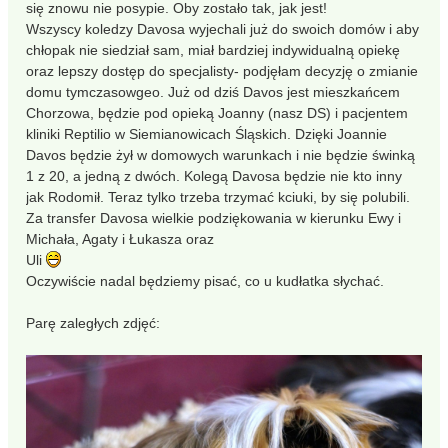
się znowu nie posypie. Oby zostało tak, jak jest!
Wszyscy koledzy Davosa wyjechali już do swoich domów i aby
chłopak nie siedział sam, miał bardziej indywidualną opiekę
oraz lepszy dostęp do specjalisty- podjęłam decyzję o zmianie
domu tymczasowgeo. Już od dziś Davos jest mieszkańcem
Chorzowa, będzie pod opieką Joanny (nasz DS) i pacjentem
kliniki Reptilio w Siemianowicach Śląskich. Dzięki Joannie
Davos będzie żył w domowych warunkach i nie będzie świnką
1 z 20, a jedną z dwóch. Kolegą Davosa będzie nie kto inny
jak Rodomił. Teraz tylko trzeba trzymać kciuki, by się polubili.
Za transfer Davosa wielkie podziękowania w kierunku Ewy i
Michała, Agaty i Łukasza oraz
Uli
Oczywiście nadal będziemy pisać, co u kudłatka słychać.
Parę zaległych zdjęć: