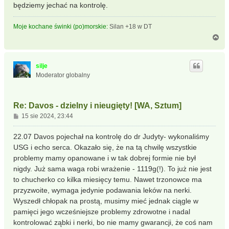
będziemy jechać na kontrolę.
Moje kochane świnki (po)morskie:
Silan +18 w DT
N
a
g
ó
silje
r
Moderator globalny
ę
Re: Davos - dzielny i nieugięty! [WA, Sztum]
P
15 sie 2024, 23:44
o
s
22.07 Davos pojechał na kontrolę do dr Judyty- wykonaliśmy
t
USG i echo serca. Okazało się, że na tą chwilę wszystkie
problemy mamy opanowane i w tak dobrej formie nie był
nigdy. Już sama waga robi wrażenie - 1119g(!). To już nie jest
to chucherko co kilka miesięcy temu. Nawet trzonowce ma
przyzwoite, wymaga jedynie podawania leków na nerki.
Wyszedł chłopak na prostą, musimy mieć jednak ciągle w
pamięci jego wcześniejsze problemy zdrowotne i nadal
kontrolować ząbki i nerki, bo nie mamy gwarancji, że coś nam