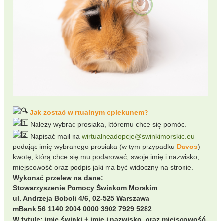
Jak zostać wirtualnym opiekunem?
Należy wybrać prosiaka, któremu chce się pomóc.
Napisać mail na
wirtualneadopcje@swinkimorskie.eu
podając imię wybranego prosiaka (w tym przypadku
Davos
)
kwotę, którą chce się mu podarować, swoje imię i nazwisko,
miejscowość oraz podpis jaki ma być widoczny na stronie.
Wykonać przelew na dane:
Stowarzyszenie Pomocy Świnkom Morskim
ul. Andrzeja Boboli 4/6, 02-525 Warszawa
mBank 56 1140 2004 0000 3902 7929 5282
W tytule: imię świnki + imię i nazwisko, oraz miejscowość