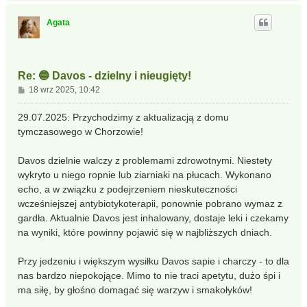
g
ó
Agata
r
ę
Re: 🔵 Davos - dzielny i nieugięty!
P
18 wrz 2025, 10:42
o
s
29.07.2025: Przychodzimy z aktualizacją z domu
t
tymczasowego w Chorzowie!
Davos dzielnie walczy z problemami zdrowotnymi. Niestety
wykryto u niego ropnie lub ziarniaki na płucach. Wykonano
echo, a w związku z podejrzeniem nieskuteczności
wcześniejszej antybiotykoterapii, ponownie pobrano wymaz z
gardła. Aktualnie Davos jest inhalowany, dostaje leki i czekamy
na wyniki, które powinny pojawić się w najbliższych dniach.
Przy jedzeniu i większym wysiłku Davos sapie i charczy - to dla
nas bardzo niepokojące. Mimo to nie traci apetytu, dużo śpi i
ma siłę, by głośno domagać się warzyw i smakołyków!