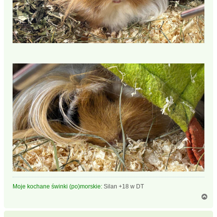
Moje kochane świnki (po)morskie:
Silan +18 w DT
N
a
g