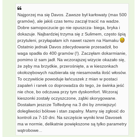
Najgorzej ma się Davos. Zawsze był karłowaty (max 500
gramów), ale jakiś czas temu zaczął tracić na wadze.
Dobre samopoczucie go nie opuszcza- biega, bryka i
dokazuje. Najbardziej trzyma się z Sulimem, często śpią
przytuleni, przyłapałam ich nawet razem na Hamaku
Ostatnio jednak Davos zdecydowanie przesadził, bo
waga spadła do 400 gramów (!). Zaczęłam dokarmianie,
pomimo iż sam jadł. Na wczorajszej wizycie okazało się,
że zęby ma brzydkie, przerośnięte, a w kieszonkach
okołozębowych nazbierała się niesamowita ilość włosów.
To oczywiście powoduje łańcuszek z mian w postaci
zapaleń i ranek co doprowadza do tego, że świnka jeść
nie chce, bo odczuwa przy tym dyskomfort. Wczoraj
kieszonki zostały oczyszczone, ząbki skorygowane.
Dostałam jeszcze Tolfedynę na 3 dni by zmniejszyć
dolegliwości bólowe i stan zapalny. Mamy się zgłosić do
kontroli za 7-10 dni. Na szczęście wyniki krwi Davosek
ma w normie, delikatnie powiększone są tylko parametry
wątrobowe...