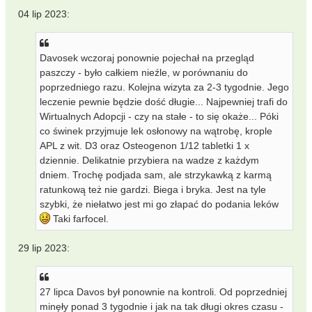
04 lip 2023:
Davosek wczoraj ponownie pojechał na przegląd
paszczy - było całkiem nieźle, w porównaniu do
poprzedniego razu. Kolejna wizyta za 2-3 tygodnie. Jego
leczenie pewnie będzie dość długie... Najpewniej trafi do
Wirtualnych Adopcji - czy na stałe - to się okaże... Póki
co świnek przyjmuje lek osłonowy na wątrobę, krople
APL z wit. D3 oraz Osteogenon 1/12 tabletki 1 x
dziennie. Delikatnie przybiera na wadze z każdym
dniem. Trochę podjada sam, ale strzykawką z karmą
ratunkową też nie gardzi. Biega i bryka. Jest na tyle
szybki, że niełatwo jest mi go złapać do podania leków
Taki farfocel.
29 lip 2023:
27 lipca Davos był ponownie na kontroli. Od poprzedniej
minęły ponad 3 tygodnie i jak na tak długi okres czasu -