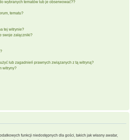
do wybranych tematów lub je obserwować??
orum, tematu?
 tej witrynie?
e swoje załączniki?
a?
użyć lub zagadnień prawnych związanych z tą witryną?
m witryny?
dodatkowych funkcji niedostępnych dla gości, takich jak własny awatar,