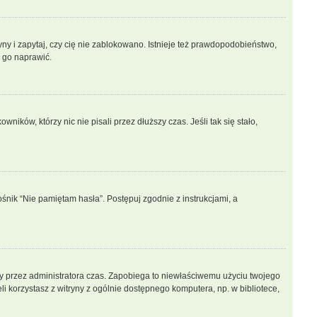
ny i zapytaj, czy cię nie zablokowano. Istnieje też prawdopodobieństwo,
n go naprawić.
ków, którzy nic nie pisali przez dłuższy czas. Jeśli tak się stało,
nik “Nie pamiętam hasła”. Postępuj zgodnie z instrukcjami, a
lony przez administratora czas. Zapobiega to niewłaściwemu użyciu twojego
żeli korzystasz z witryny z ogólnie dostępnego komputera, np. w bibliotece,