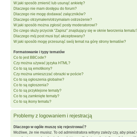
W jaki sposób zmienić lub usunąć ankietę?
Dlaczego nie mam dostępu do forum?
Dlaczego nie mogę dodawać załączników?
Dlaczego otrzymałem/otrzymałam ostrzeżenie?
W jaki sposób można zgłosić posty moderatorowi?
Do czego służy przycisk “Zapisz” znajdujący się w oknie tworzenia tematu
Dlaczego mój post musi być akceptowany?
W jaki sposób mogę przesunąć swój temat na górę strony tematów?
Formatowanie i typy tematów
Co to jest BBCode?
Czy można używać języka HTML?
Co to są są emotikony?
Czy można umieszczać obrazki w poście?
Co to są ogłoszenia globalne?
Co to są ogłoszenia?
Co to są przyklejone tematy?
Co to są zamknięte tematy?
Co to są ikony tematu?
Problemy z logowaniem i rejestracją
Dlaczego w ogóle muszę się rejestrować?
Możliwe, że nie musisz. To od administratora witryny zależy czy, aby pisać