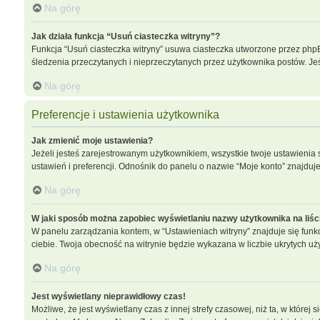
Na górę
Jak działa funkcja “Usuń ciasteczka witryny”?
Funkcja “Usuń ciasteczka witryny” usuwa ciasteczka utworzone przez phpBB 
śledzenia przeczytanych i nieprzeczytanych przez użytkownika postów. 
Na górę
Preferencje i ustawienia użytkownika
Jak zmienić moje ustawienia?
Jeżeli jesteś zarejestrowanym użytkownikiem, wszystkie twoje ustawieni
ustawień i preferencji. Odnośnik do panelu o nazwie “Moje konto” znajduje
Na górę
W jaki sposób można zapobiec wyświetlaniu nazwy użytkownika na liś
W panelu zarządzania kontem, w “Ustawieniach witryny” znajduje się funk
ciebie. Twoja obecność na witrynie będzie wykazana w liczbie ukrytych uż
Na górę
Jest wyświetlany nieprawidłowy czas!
Możliwe, że jest wyświetlany czas z innej strefy czasowej, niż ta, w które