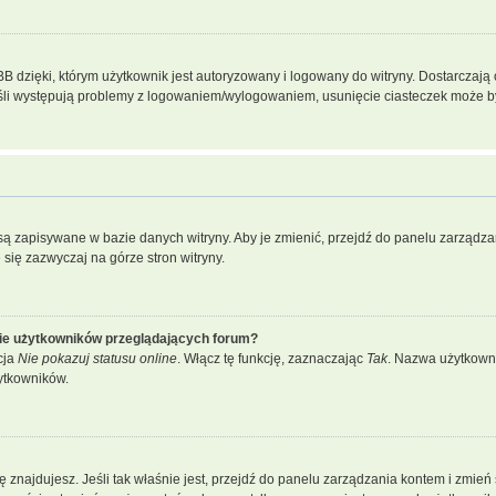
dzięki, którym użytkownik jest autoryzowany i logowany do witryny. Dostarczają on
Jeśli występują problemy z logowaniem/wylogowaniem, usunięcie ciasteczek może 
a są zapisywane w bazie danych witryny. Aby je zmienić, przejdź do panelu zarzą
 się zazwyczaj na górze stron witryny.
cie użytkowników przeglądających forum?
cja
Nie pokazuj statusu online
. Włącz tę funkcję, zaznaczając
Tak
. Nazwa użytkowni
ytkowników.
j się znajdujesz. Jeśli tak właśnie jest, przejdź do panelu zarządzania kontem i zm