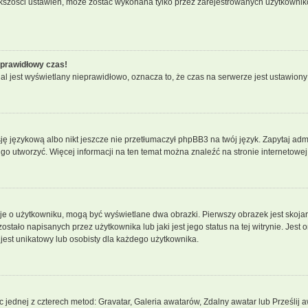
iększości ustawień, może zostać wykonana tylko przez zarejestrowanych użytkownikó
eprawidłowy czas!
l jest wyświetlany nieprawidłowo, oznacza to, że czas na serwerze jest ustawiony
ę językową albo nikt jeszcze nie przetłumaczył phpBB3 na twój język. Zapytaj admi
z go utworzyć. Więcej informacji na ten temat można znaleźć na stronie internetowe
cje o użytkowniku, mogą być wyświetlane dwa obrazki. Pierwszy obrazek jest skoja
tało napisanych przez użytkownika lub jaki jest jego status na tej witrynie. Jest
jest unikatowy lub osobisty dla każdego użytkownika.
c jednej z czterech metod: Gravatar, Galeria awatarów, Zdalny awatar lub Prześlij