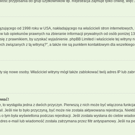
ść przypisania do grup użytkowników itp. Rejestracja zajmuje tylko chwilę, więc 
ązującego od 1998 roku w USA, nakładającego na właścicieli stron internetowych, 
w lub opiekunów prawnych na zbieranie informacji prywatnych od osób poniżej 13 r
j się z prawnikiem, by uzyskać wyjaśnienie. phpBB Limited i właściciele tej witry
ch związanych z tą witryną?”, a także nie są punktem kontaktowym dla wszelkiego
wały się nowe osoby. Właściciel witryny mógł także zablokować twój adres IP lub za
ować!
, to wystąpiła jedna z dwóch przyczyn. Pierwszą z nich może być włączona funkcja
ail. Jeśli nie to było przyczyną, być może nie została aktywowana rejestracja. N
ja o tym była wyświetlona podczas rejestracji. Jeśli została wysłana do ciebie wiado
res e-mail lub wiadomość została zatrzymana przez filtr antyspamowy. Jeśli na pe