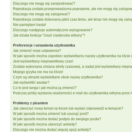
Dlaczego nie mogę się zarejestrować?
Rejestracja została przeprowadzona poprawnie, ale nie mogę się zalogow
Dlaczego nie mogę się zalogować?
Rejestracja została dokonana jakiś czas temu, ale teraz nie mogę się zal
Nie pamiętam hasła!
Dlaczego następuje automatyczne wylogowanie?
Jak działa funkcja “Usuń ciasteczka witryny”?
Preferencje i ustawienia użytkownika
Jak zmienić moje ustawienia?
W jaki sposób można zapobiec wyświetlaniu nazwy użytkownika na liście
Jest wyświetlany nieprawidłowy czas!
Została wykonana zmiana strefy czasowej, a nadal jest wyświetlany niepr
Mojego języka nie ma na liście!
Czym są obrazki wyświetlane obok nazwy użytkownika?
Jak wyświetlić awatar?
Co to jest ranga i jak można ją zmienić?
Podczas próby wysłania wiadomości e-mail do użytkownika witryna prosi
Problemy z pisaniem
Jak utworzyć nowy temat na forum lub wysłać odpowiedź w temacie?
W jaki sposób można zmienić lub usunąć post?
W jaki sposób można dodać podpis do swojego posta?
W jaki sposób można utworzyć ankietę?
Dlaczego nie można dodać więcej opcji ankiety?