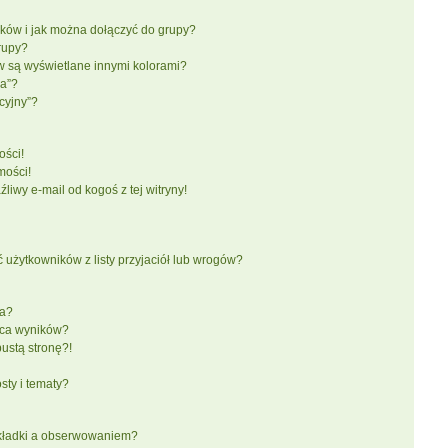
ików i jak można dołączyć do grupy?
rupy?
 są wyświetlane innymi kolorami?
ka”?
cyjny”?
ści!
mości!
iwy e-mail od kogoś z tej witryny!
żytkowników z listy przyjaciół lub wrogów?
ra?
aca wyników?
ustą stronę?!
ty i tematy?
akładki a obserwowaniem?