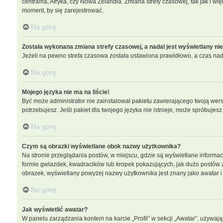
centralna, Afryka, czy Nowa Zelandia. Zmiana strefy czasowej, tak jak i w
moment, by się zarejestrować.
Na górę
Została wykonana zmiana strefy czasowej, a nadal jest wyświetlany ni
Jeżeli na pewno strefa czasowa została ustawiona prawidłowo, a czas nada
Na górę
Mojego języka nie ma na liście!
Być może administrator nie zainstalował pakietu zawierającego twoją wersj
potrzebujesz. Jeśli pakiet dla twojego języka nie istnieje, może spróbujes
Na górę
Czym są obrazki wyświetlane obok nazwy użytkownika?
Na stronie przeglądania postów, w miejscu, gdzie są wyświetlane informa
formie gwiazdek, kwadracików lub kropek pokazujących, jak dużo postów zos
obrazek, wyświetlany powyżej nazwy użytkownika jest znany jako awatar i 
Na górę
Jak wyświetlić awatar?
W panelu zarządzania kontem na karcie „Profil” w sekcji „Awatar”, używają