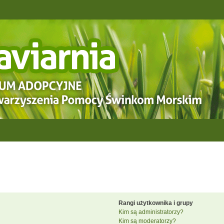
Rangi użytkownika i grupy
Kim są administratorzy?
Kim są moderatorzy?