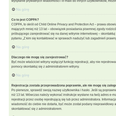
wysyłanie prywatnych wiadomości i e-maili do innych użytkowników, możliwo
Na górę
Co to jest COPPA?
COPPA, to skrót od Child Online Privacy and Protection Act – prawa obowi
mających mniej niż 13 lat – obowiązek posiadania pisemnej zgody rodzicó
próbującego zarejestrować się na danej witrynie internetowej – skontaktu
pytaniu „Z kim się kontaktować w sprawach nadużyć lub zagadnień prawny
Na górę
Dlaczego nie mogę się zarejestrować?
Być może właściciel witryny wyłączył funkcję rejestracji, aby nie rejestro
pomocy skontaktuj się z administratorem witryny.
Na górę
Rejestracja została przeprowadzona poprawnie, ale nie mogę się zalog
Po pierwsze, sprawdź swoją nazwę użytkownika i hasło. Jeśli są poprawne
niż 13 lat. Wówczas należy wykonać instrukcje wysłane na twój adres e-m
rejestracji przez osobę rejestrującą się lub przez administratora. Informac
wiadomość do ciebie nie dotarła, być może został podany nieprawidłowy ad
skontaktować się z administratorem.