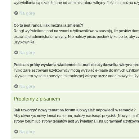
wyświetlania są uzależnione od administratora witryny. Jeśli nie można uż
Na górę
Co to jest ranga i jak można ją zmienić?
Rangi wyświetlane pod nazwami użytkowników oznaczają, ile postów dany u
ustawia je administrator witryny. Nie należy pisać postów tylko po to, aby z
użytkownika.
Na górę
Podczas próby wysłania wiadomości e-mail do użytkownika witryna pro
Tylko zarejestrowani użytkownicy mogą wysyłać e-maile do innych użytkown
używaniem systemu poczty elektronicznej witryny przez anonimowych uży
Na górę
Problemy z pisaniem
Jak utworzyć nowy temat na forum lub wysłać odpowiedź w temacie?
Aby utworzyć nowy temat na forum, należy nacisnąć przycisk „Nowy temat
strony forum lub strony tematów jest wyświetlana lista uprawnień użytko
Na górę