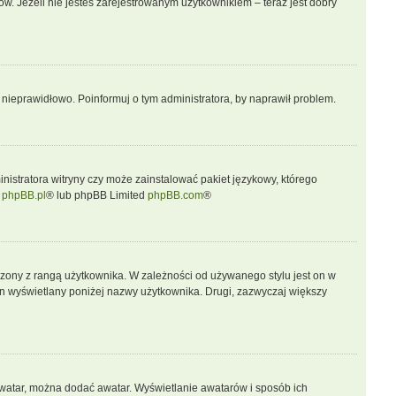
w. Jeżeli nie jesteś zarejestrowanym użytkownikiem – teraz jest dobry
 nieprawidłowo. Poinformuj o tym administratora, by naprawił problem.
nistratora witryny czy może zainstalować pakiet językowy, którego
j
phpBB.pl
® lub phpBB Limited
phpBB.com
®
rzony z rangą użytkownika. W zależności od używanego stylu jest on w
 on wyświetlany poniżej nazwy użytkownika. Drugi, zazwyczaj większy
 awatar, można dodać awatar. Wyświetlanie awatarów i sposób ich