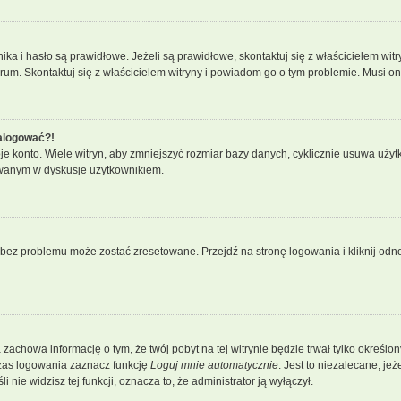
 i hasło są prawidłowe. Jeżeli są prawidłowe, skontaktuj się z właścicielem witry
orum. Skontaktuj się z właścicielem witryny i powiadom go o tym problemie. Musi o
zalogować?!
konto. Wiele witryn, aby zmniejszyć rozmiar bazy danych, cyklicznie usuwa użytkowni
owanym w dyskusje użytkownikiem.
ez problemu może zostać zresetowane. Przejdź na stronę logowania i kliknij odnoś
a zachowa informację o tym, że twój pobyt na tej witrynie będzie trwał tylko okreś
zas logowania zaznacz funkcję
Loguj mnie automatycznie
. Jest to niezalecane, je
 nie widzisz tej funkcji, oznacza to, że administrator ją wyłączył.