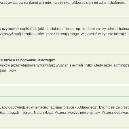
ywać awatarów na danej witrynie, należy skontaktować się z jej administratorem.
żytkownik napisał lub jaki ma status na forum, np. moderatora czy administrator
większyć swój licznik postów i przez to swoją rangę. Większość witryn nie toleruje t
si mnie o zalogowanie. Dlaczego?
ików przez wbudowany formularz wysyłania e-maili i tylko wtedy, jeżeli administr
tkowników.
”, aby odpowiedzieć w temacie, nacisnąć przycisk „Odpowiedz”. Być może, że prze
wnika na każdym forum. Na przykład: Możesz tworzyć nowe tematy, Możesz dodawać z