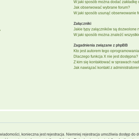
W jaki sposób można dodać zakładkę 
Jak obserwować wybrane forum?
W jaki sposób usunąć obserwowanie f
Załączniki
Jakie typy załączników są dozwolone na
?
W jaki sposób można znaleźć wszystki
Zagadnienia związane z phpBB
Kto jest autorem tego oprogramowani
Dlaczego funkcja X nie jest dostępna?
Z kim się kontaktować w sprawach nad
Jak nawiązać kontakt z administratore
 wiadomości, konieczna jest rejestracja. Niemniej rejestracja umożliwia dostęp do 