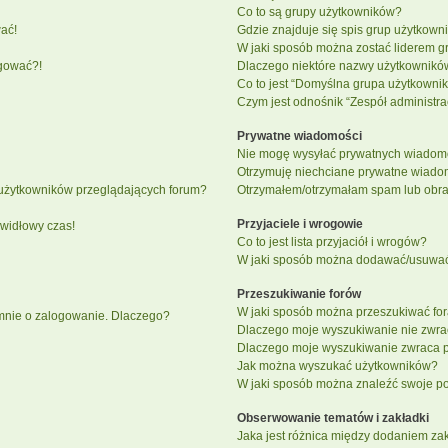
Co to są grupy użytkowników?
ać!
Gdzie znajduje się spis grup użytkown
W jaki sposób można zostać liderem g
ogować?!
Dlaczego niektóre nazwy użytkowników
Co to jest “Domyślna grupa użytkowni
Czym jest odnośnik “Zespół administra
Prywatne wiadomości
Nie mogę wysyłać prywatnych wiadomo
Otrzymuję niechciane prywatne wiado
 użytkowników przeglądających forum?
Otrzymałem/otrzymałam spam lub obraźl
Przyjaciele i wrogowie
awidłowy czas!
Co to jest lista przyjaciół i wrogów?
W jaki sposób można dodawać/usuwać u
Przeszukiwanie forów
W jaki sposób można przeszukiwać fo
 mnie o zalogowanie. Dlaczego?
Dlaczego moje wyszukiwanie nie zwr
Dlaczego moje wyszukiwanie zwraca p
Jak można wyszukać użytkowników?
W jaki sposób można znaleźć swoje pos
Obserwowanie tematów i zakładki
Jaka jest różnica między dodaniem z