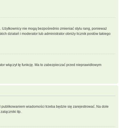
a. Użytkownicy nie mogą bezpośrednio zmieniać stylu rang, ponieważ
akich działań i moderator lub administrator obniży licznik postów takiego
ator włączył tę funkcję. Ma to zabezpieczać przed nieprawidłowym
d publikowaniem wiadomości trzeba będzie się zarejestrować. Na dole
ałączniki itp.