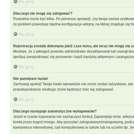
Na górę
Dlaczego nie mogę się zalogować?
Powodów może być kilka. Po pierwsze sprawdź, czy twoja nazwa użytkownika
że problem powoduje błędna konfiguracja witryny, na której znajduje się f
Na górę
Rejestracja została dokonana jakiś czas temu, ale teraz nie mogę się 
Możliwe, że z jakiegoś powodu administrator dezaktywował lub usunął twoje 
spróbuj zarejestrować się ponownie i bądź bardziej aktywnym i zaangaż
Na górę
Nie pamiętam hasła!
Zachowaj spokój! Twoje hasło wprawdzie nie może zostać odzyskane, ale b
prawdopodobnie niedługo znów będziesz móc się zalogować.
Na górę
Dlaczego następuje automatyczne wylogowanie?
Jeżeli w czasie logowania nie zaznaczysz funkcji
Zapamiętaj mnie
, witryn
konta przez kogoś innego. Aby pozostać zalogowanym/zalogowaną, podc
kawiarence internetowej, sali komputerowej w szkole lub na uczelni itp. Jeśli