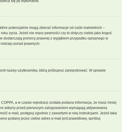
zaleca się jej wykonanie.
które potencjalnie mogą zbierać informacje od osób małoletnich –
oku życia. Jeżeli nie masz pewności czy to dotyczy ciebie jako kogoś
ny nie dostarczają pomocy prawnej z wyjątkiem przypadku opisanego w
 rodzaju porad prawnych.
bronił nazwy użytkownika, którą próbujesz zarejestrować. W sprawie
 COPPA, a w czasie rejestracji została podana informacja, że masz mniej
iektóre witryny przed pierwszym zalogowaniem wymagają aktywowania
mość e-mail, postępuj zgodnie z zawartymi w niej instrukcjami. Jeżeli taka
wno podany przez ciebie adres e-mail jest prawidłowy, spróbuj