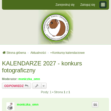
Zarejestruj się
Zaloguj się
Strona główna
Aktualności
• Konkursy kalendarzowe
KALENDARZE 2027 - konkurs
fotograficzny
Moderator:
moniczka_omn
ODPOWIEDZ
Posty: 1 • Strona
1
z
1
moniczka_omn