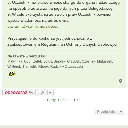
8. Uczestnik ma prawo wnieść skargę do organu nadzorczego
na sposób przetwarzania jego danych przez Usługodawcę.
9. W celu skorzystania ze swoich praw Uczestnik powinien
wysłać wiadomość na adres e-mail
caviarnia@swinkimorskie.eu
Przystąpienie do konkursu jest jednoznaczne z
zaakceptowaniem Regulaminu i Ochrony Danych Osobowych.
Na zawsze w serduszku:
Malwinka, Gudi, Żelek, Loluś, Smołek, Grzybek, Czosnek, Maluszek,
Wiktorek, Trzmielik, Filipek, Rudzik + 2 tymczaski
N
a
g
ODPOWIEDZ
ó
r
Posty: 1 • Strona
1
z
1
ę
Przejdź do