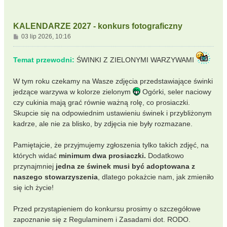
KALENDARZE 2027 - konkurs fotograficzny
P
03 lip 2026, 10:16
o
s
Temat przewodni:
ŚWINKI Z ZIELONYMI WARZYWAMI
t
W tym roku czekamy na Wasze zdjęcia przedstawiające świnki
jedzące warzywa w kolorze zielonym
Ogórki, seler naciowy
czy cukinia mają grać równie ważną rolę, co prosiaczki.
Skupcie się na odpowiednim ustawieniu świnek i przybliżonym
kadrze, ale nie za blisko, by zdjęcia nie były rozmazane.
Pamiętajcie, że przyjmujemy zgłoszenia tylko takich zdjęć, na
których widać
minimum dwa prosiaczki.
Dodatkowo
przynajmniej
jedna ze świnek musi być adoptowana z
naszego stowarzyszenia
, dlatego pokażcie nam, jak zmieniło
się ich życie!
Przed przystąpieniem do konkursu prosimy o szczegółowe
zapoznanie się z Regulaminem i Zasadami dot. RODO.