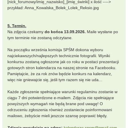
[nick_forumowy/imię_nazwisko]_[imię_świnki] x ilość ---->
przykład: Anna_Kowalska_Bolek_Lolek_Reksio.jpg
5. Termin.
Na zdjęcia czekamy
do końca 13.09.2026.
Maile wysłane po
tym terminie nie zostaną odczytane.
Na początku września komisja SPŚM dokona wyboru
najciekawszych/najlepszych technicznie fotografii. Wyniki
konkursu zostaną ogłoszone jak co roku w postaci prezentacji
gotowych stron kalendarza na naszej stronie na Facebooku.
Pamiętajcie, że za rok znów będzie konkurs na kalendarz,
więc nie gniewajcie się, jeśli tym razem się nie uda...
Każde zgłoszenie spełniające warunki regulaminu zostanie w
ciągu 7 dni potwierdzone e-mailem. Zdjęcia nie spełniające
powyższych wymagań nie będą brane pod uwagę! O
odrzuceniu zgłoszenia również zostaniecie poinformowani
mailowo, żebyście mieli jeszcze szansę poprawić błędy.
Zdjęcia wysyłajcie na adres:
kalendarze.spsm@gmail.com