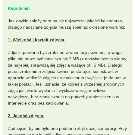
Regulamin
Jak zwykle zależy nam na jak najwyższej jakości kalendarza,
dlatego nadsyłane zdjęcia muszą spełniać określone warunki:
1. Wielkość i kształt zdjęcia.
Zdjęcie powinno być zrobione w orientacji poziomej, a waga
pliku nie może być mniejsza niż 2 MB (z doświadczenia wiemy,
że najlepiej sprawdzą się zdjęcia ważące ok. 6 MB). Dlatego
przed zrobieniem zdjęcia śwince postarajcie się ustawić w
aparacie wielkość zdjęcia na maksimum i wyślijcie je do nas w
takiej postaci. Jeśli uznacie, że któreś z wcześniej zrobionych
zdjęć jest warte wysłania - wyślijcie wersję możliwie
największą, bez zmniejszania na potrzeby umieszczenia w
Internecie oraz bez kadrowania.
2. Jakość zdjęcia.
Zadbajcie, by nie było ono poddane zbyt dużej kompresji. Przy
zapisywaniu jpg jakość zdjęcia zawsze ustawiajcie na