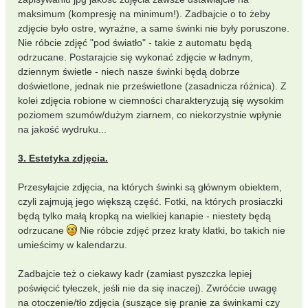
maksimum (kompresję na minimum!). Zadbajcie o to żeby
zdjęcie było ostre, wyraźne, a same świnki nie były poruszone.
Nie róbcie zdjęć "pod światło" - takie z automatu będą
odrzucane. Postarajcie się wykonać zdjęcie w ładnym,
dziennym świetle - niech nasze świnki będą dobrze
doświetlone, jednak nie prześwietlone (zasadnicza różnica). Z
kolei zdjęcia robione w ciemności charakteryzują się wysokim
poziomem szumów/dużym ziarnem, co niekorzystnie wpłynie
na jakość wydruku...
3. Estetyka zdjęcia.
Przesyłajcie zdjęcia, na których świnki są głównym obiektem,
czyli zajmują jego większą część. Fotki, na których prosiaczki
będą tylko małą kropką na wielkiej kanapie - niestety będą
odrzucane
Nie róbcie zdjęć przez kraty klatki, bo takich nie
umieścimy w kalendarzu.
Zadbajcie też o ciekawy kadr (zamiast pyszczka lepiej
poświęcić tyłeczek, jeśli nie da się inaczej). Zwróćcie uwagę
na otoczenie/tło zdjęcia (suszące się pranie za świnkami czy