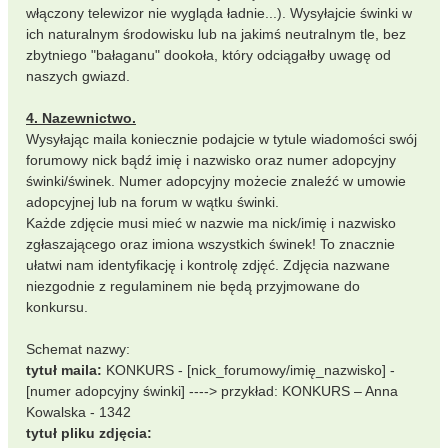
włączony telewizor nie wygląda ładnie...). Wysyłajcie świnki w
ich naturalnym środowisku lub na jakimś neutralnym tle, bez
zbytniego "bałaganu" dookoła, który odciągałby uwagę od
naszych gwiazd.
4. Nazewnictwo.
Wysyłając maila koniecznie podajcie w tytule wiadomości swój
forumowy nick bądź imię i nazwisko oraz numer adopcyjny
świnki/świnek. Numer adopcyjny możecie znaleźć w umowie
adopcyjnej lub na forum w wątku świnki.
Każde zdjęcie musi mieć w nazwie ma nick/imię i nazwisko
zgłaszającego oraz imiona wszystkich świnek! To znacznie
ułatwi nam identyfikację i kontrolę zdjęć. Zdjęcia nazwane
niezgodnie z regulaminem nie będą przyjmowane do
konkursu.
Schemat nazwy:
tytuł maila:
KONKURS - [nick_forumowy/imię_nazwisko] -
[numer adopcyjny świnki] ----> przykład: KONKURS – Anna
Kowalska - 1342
tytuł pliku zdjęcia: