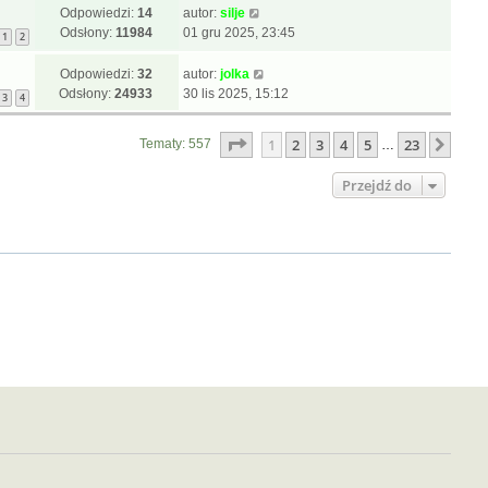
Odpowiedzi:
14
autor:
silje
Odsłony:
11984
01 gru 2025, 23:45
1
2
Odpowiedzi:
32
autor:
jolka
Odsłony:
24933
30 lis 2025, 15:12
3
4
Strona
1
z
23
1
2
3
4
5
23
Nast
Tematy: 557
…
Przejdź do