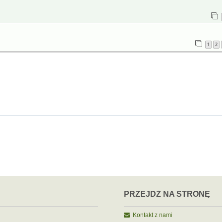
1
2
PRZEJDŹ NA STRONĘ
Kontakt z nami