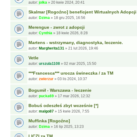
autor:
jolka
»
20 kwie 2024, 20:41
Skalmar [Rogoźno] beneficjent Wirtualnych Adopcji
autor:
Dzima
»
18 gru 2025, 16:56
Merengue - zwrot z adopcji
autor:
Cynthia
»
18 kwie 2026, 8:28
Martens - wstrzymany, diagnostyka, leczenie.
autor:
Margherita131
»
21 lut 2026, 19:46
Vetle
autor:
urszula1108
»
02 mar 2025, 15:50
***Francesca*** urocza świneczka / za TM
autor:
zwierzur
»
03 lis 2024, 10:37
Bogumił - Warszawa - leczenie
autor:
pucka69
»
17 mar 2026, 12:32
Bobuś odeszłeś zbyt wcześnie [*]
autor:
malgo87
»
15 kwie 2026, 7:55
Muffinka [Rogoźno]
autor:
Dzima
»
16 lip 2025, 13:23
LICZI za TM