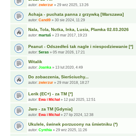
autor:
zwierzur
»
29 wrz 2025, 13:26
Achaja - puchata panna z grzywką [Warszawa]
autor:
Candi9
»
30 sie 2024, 11:29
Nala, Tola, Nutka, Inka, Lusia, Plamka 02.03.2026
autor:
martuś
»
23 mar 2017, 19:23
Peanut - Odszedłeś tak nagle i niespodziewanie [*]
autor:
Seras
»
05 mar 2026, 17:21
Witalik
autor:
Joanka
»
13 lut 2020, 4:49
Do zobaczenia, Sierściuchy...
autor:
zwierzur
»
29 mar 2018, 18:27
Lerik (EC+) - za TM [*]
autor:
Ewa i Michał
»
12 paź 2025, 12:51
Jaro - za TM [Gdynia]
autor:
Ewa i Michał
»
27 lip 2024, 12:38
Ukulele, świnek porzucony na śmietniku (*)
autor:
Cynthia
»
29 wrz 2025, 11:26