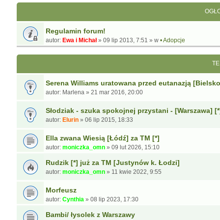
OGŁO
Regulamin forum!
autor:
Ewa i Michał
»
09 lip 2013, 7:51
» w
• Adopcje
TE
Serena Williams uratowana przed eutanazją [Bielsko-
autor:
Marlena
»
21 mar 2016, 20:00
Słodziak - szuka spokojnej przystani - [Warszawa] [*
autor:
Elurin
»
06 lip 2015, 18:33
Ella zwana Wiesią [Łódź] za TM [*]
autor:
moniczka_omn
»
09 lut 2026, 15:10
Rudzik [*] już za TM [Justynów k. Łodzi]
autor:
moniczka_omn
»
11 kwie 2022, 9:55
Morfeusz
autor:
Cynthia
»
08 lip 2023, 17:30
Bambi/ łysolek z Warszawy