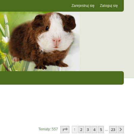
Zarejestruj się
Zaloguj się
Strona
1
z
23
1
2
3
4
5
23
Nast
Tematy: 557
…