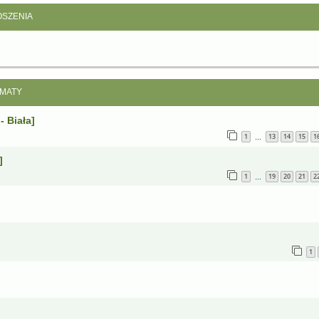
SZENIA
MATY
 Biała]
1
13
14
15
1
…
]
1
19
20
21
2
…
1