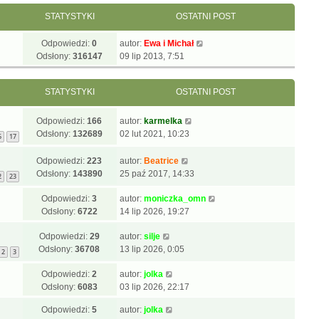
STATYSTYKI
OSTATNI POST
Odpowiedzi:
0
autor:
Ewa i Michał
Odsłony:
316147
09 lip 2013, 7:51
STATYSTYKI
OSTATNI POST
Odpowiedzi:
166
autor:
karmelka
Odsłony:
132689
02 lut 2021, 10:23
6
17
Odpowiedzi:
223
autor:
Beatrice
Odsłony:
143890
25 paź 2017, 14:33
2
23
Odpowiedzi:
3
autor:
moniczka_omn
Odsłony:
6722
14 lip 2026, 19:27
Odpowiedzi:
29
autor:
silje
Odsłony:
36708
13 lip 2026, 0:05
2
3
Odpowiedzi:
2
autor:
jolka
Odsłony:
6083
03 lip 2026, 22:17
Odpowiedzi:
5
autor:
jolka