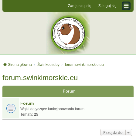
Zarejestruj się
Zaloguj się
Strona główna
Świnkoosoby
forum.swinkimorskie.eu
forum.swinkimorskie.eu
Forum
Forum
Wątki dotyczące funkcjonowania forum
Tematy:
25
Przejdź do