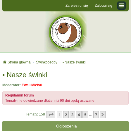
Zarejestruj się
Zaloguj się
Strona główna
Świnkoosoby
• Nasze świnki
• Nasze świnki
Moderator:
Ewa i Michał
Regulamin forum
Tematy nie odwiedzane dłużej niż 90 dni będą usuwane.
Strona
1
z
7
1
2
3
4
5
7
Następna
Tematy: 158
…
Ogłoszenia