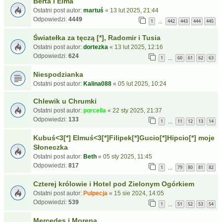
Berta i Elma
Ostatni post autor:
martuś
«
13 lut 2025, 21:44
Odpowiedzi:
4449
1
442
443
444
445
…
Światełka za tęczą [*], Radomir i Tusia
Ostatni post autor:
dortezka
«
13 lut 2025, 12:16
Odpowiedzi:
624
1
60
61
62
63
…
Niespodzianka
Ostatni post autor:
Kalina088
«
05 lut 2025, 10:24
Chlewik u Chrumki
Ostatni post autor:
porcella
«
22 sty 2025, 21:37
Odpowiedzi:
133
1
11
12
13
14
…
Kubuś<3[*] Elmuś<3[*]Filipek[*]Gucio[*]Hipcio[*] moje
Słoneczka
Ostatni post autor:
Beth
«
05 sty 2025, 11:45
Odpowiedzi:
817
1
79
80
81
82
…
Czterej królowie i Hotel pod Zielonym Ogórkiem
Ostatni post autor:
Pulpecja
«
15 sie 2024, 14:05
Odpowiedzi:
539
1
51
52
53
54
…
Mercedes i Morena