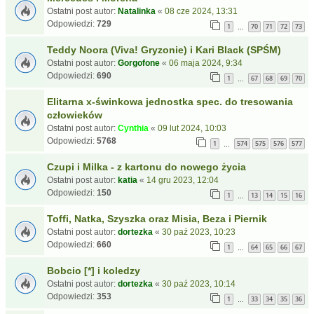
Ostatni post autor:
Natalinka
«
08 cze 2024, 13:31
Odpowiedzi:
729
1
70
71
72
73
…
Teddy Noora (Viva! Gryzonie) i Kari Black (SPŚM)
Ostatni post autor:
Gorgofone
«
06 maja 2024, 9:34
Odpowiedzi:
690
1
67
68
69
70
…
Elitarna x-świnkowa jednostka spec. do tresowania
człowieków
Ostatni post autor:
Cynthia
«
09 lut 2024, 10:03
Odpowiedzi:
5768
1
574
575
576
577
…
Czupi i Milka - z kartonu do nowego życia
Ostatni post autor:
katia
«
14 gru 2023, 12:04
Odpowiedzi:
150
1
13
14
15
16
…
Toffi, Natka, Szyszka oraz Misia, Beza i Piernik
Ostatni post autor:
dortezka
«
30 paź 2023, 10:23
Odpowiedzi:
660
1
64
65
66
67
…
Bobcio [*] i koledzy
Ostatni post autor:
dortezka
«
30 paź 2023, 10:14
Odpowiedzi:
353
1
33
34
35
36
…