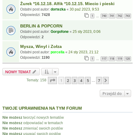
Żurek *16.12.18. Alfik *10.12.15. Miecio i pieski
Ostatni post autor:
dortezka
«
30 paź 2023, 9:53
Odpowiedzi:
7428
1
740
741
742
743
…
BERLIN & POPCORN
Ostatni post autor:
Gorgofone
«
25 sty 2023, 0:06
Odpowiedzi:
2
Mysza, Winyl i Zołza
Ostatni post autor:
porcella
«
24 sty 2023, 21:12
Odpowiedzi:
1190
1
117
118
119
120
…
NOWY TEMAT
Strona
1
z
7
1
2
3
4
5
7
Następna
Tematy: 158
…
Przejdź do
TWOJE UPRAWNIENIA NA TYM FORUM
Nie możesz
tworzyć nowych tematów
Nie możesz
odpowiadać w tematach
Nie możesz
zmieniać swoich postów
Nie możesz
usuwać swoich postów