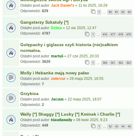
Ostatni post autor:
Jack Daniel's
«
11 lis 2025, 16:29
Odpowiedzi:
829
1
80
81
82
83
…
Gangsterzy Szkatuły [*]
Ostatni post autor:
Dzima
«
12 sie 2025, 12:47
Odpowiedzi:
4787
1
476
477
478
479
…
Golępachy i giglacze czyli historia (nie)całkiem
normalna.
Ostatni post autor:
martuś
«
27 cze 2025, 20:33
Odpowiedzi:
3620
1
360
361
362
363
…
Molly i Hebanka mają nowy pałac
Ostatni post autor:
zwierzur
«
29 maja 2025, 16:55
Odpowiedzi:
7
Grzybica
Ostatni post autor:
Jacuus
«
22 maja 2025, 18:07
Odpowiedzi:
2
Wally [*] Shaggy [*] Lucky [*] Kminek i Charlie [*]
Ostatni post autor:
klaudiawally
«
08 kwie 2025, 9:23
Odpowiedzi:
449
1
42
43
44
45
…