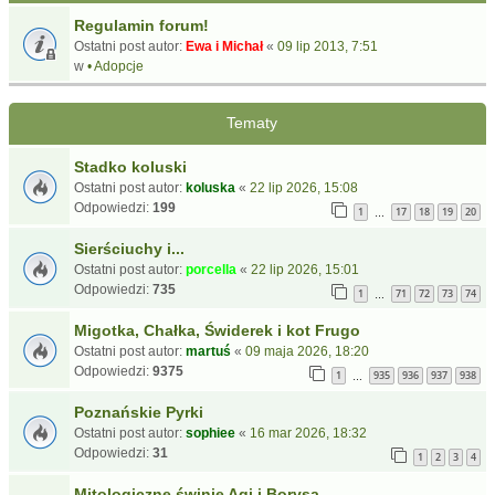
Regulamin forum!
Ostatni post autor:
Ewa i Michał
«
09 lip 2013, 7:51
w
• Adopcje
Tematy
Stadko koluski
Ostatni post autor:
koluska
«
22 lip 2026, 15:08
Odpowiedzi:
199
1
17
18
19
20
…
Sierściuchy i...
Ostatni post autor:
porcella
«
22 lip 2026, 15:01
Odpowiedzi:
735
1
71
72
73
74
…
Migotka, Chałka, Świderek i kot Frugo
Ostatni post autor:
martuś
«
09 maja 2026, 18:20
Odpowiedzi:
9375
1
935
936
937
938
…
Poznańskie Pyrki
Ostatni post autor:
sophiee
«
16 mar 2026, 18:32
Odpowiedzi:
31
1
2
3
4
Mitologiczne świnie Agi i Borysa