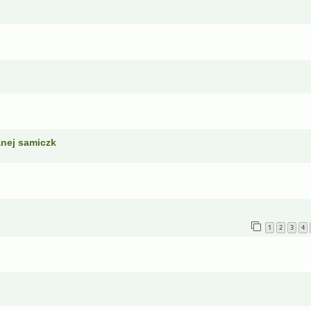
anej samiczk
1
2
3
4