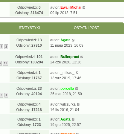
Odpowiedzi:
0
autor:
Ewa i Michał
Odsłony:
316474
09 lip 2013, 7:51
STATYSTYKI
OSTATNI POST
Odpowiedzi:
13
autor:
Agata
Odsłony:
27810
11 maja 2023, 16:09
1
2
Odpowiedzi:
101
autor:
Bulletproof
Odsłony:
103294
24 cze 2020, 12:16
0
11
Odpowiedzi:
1
autor:
_niikao_
Odsłony:
11767
13 wrz 2019, 17:46
Odpowiedzi:
23
autor:
porcella
Odsłony:
40104
25 mar 2018, 21:50
2
3
Odpowiedzi:
4
autor:
wilczurka
Odsłony:
17218
16 lis 2016, 21:04
Odpowiedzi:
1
autor:
Agata
Odsłony:
1723
19 gru 2025, 22:57