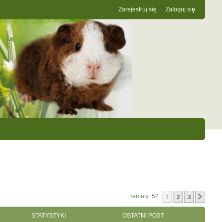
Zarejestruj się
Zaloguj się
1
2
3
Nast
Tematy: 52
STATYSTYKI
OSTATNI POST