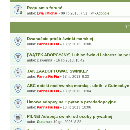
Regulamin forum!
autor:
Ewa i Michał
»
09 lip 2013, 7:51
» w
• Adopcje
TE
Dwanaście próśb świnki morskiej
autor:
Panna Fiu Fiu
»
13 lip 2013, 10:08
[WĄTEK ADOPCYJNY] Lubisz świnki i chcesz im po
autor:
Dawenna
»
16 lip 2013, 18:42
JAK ZAADOPTOWAĆ ŚWINKĘ?
autor:
Panna Fiu Fiu
»
13 lip 2013, 9:33
ABC opieki nad świnką morską - ulotki z GuineaLyn
autor:
Panna Fiu Fiu
»
13 lip 2013, 10:04
Umowa adopcyjna + pytania przedadopcyjne
autor:
Panna Fiu Fiu
»
13 lip 2013, 10:06
PILNE! Adopcja świnki od osoby prywatnej
autor:
Gusanu
»
19 gru 2025, 8:22