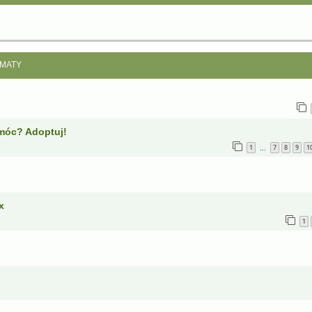
MATY
móc? Adoptuj!
1
7
8
9
1
…
x
1