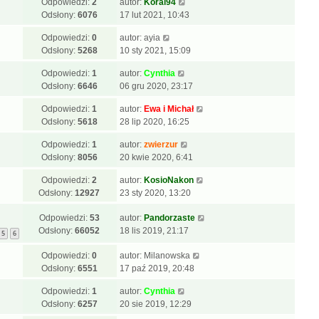
Odpowiedzi:
2
autor:
Koral94
Odsłony:
6076
17 lut 2021, 10:43
Odpowiedzi:
0
autor:
ayia
Odsłony:
5268
10 sty 2021, 15:09
Odpowiedzi:
1
autor:
Cynthia
Odsłony:
6646
06 gru 2020, 23:17
Odpowiedzi:
1
autor:
Ewa i Michał
Odsłony:
5618
28 lip 2020, 16:25
Odpowiedzi:
1
autor:
zwierzur
Odsłony:
8056
20 kwie 2020, 6:41
Odpowiedzi:
2
autor:
KosioNakon
Odsłony:
12927
23 sty 2020, 13:20
Odpowiedzi:
53
autor:
Pandorzaste
Odsłony:
66052
18 lis 2019, 21:17
5
6
Odpowiedzi:
0
autor:
Milanowska
Odsłony:
6551
17 paź 2019, 20:48
Odpowiedzi:
1
autor:
Cynthia
Odsłony:
6257
20 sie 2019, 12:29