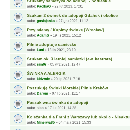
Szukamy samczyka do adopcji - podlaskie
autor:
PaolkaG
»
22 lut 2023, 17:31
Szukam 2 świnek do adopcji Gdańsk i okolice
autor:
gosiajanka
»
27 gru 2021, 11:12
Przyjmiemy / Kupimy świnkę [Wrocław]
autor:
AdamS
»
19 lis 2021, 15:12
Pilnie adoptuje samiczke
autor:
Luni
»
13 lis 2021, 23:10
Szukam ok. 3 letniej samiczki (ew. kastrata)
autor:
sim0r
»
05 wrz 2021, 12:47
ŚWINKA A ALERGIK
autor:
kidvmie
»
20 lip 2021, 7:18
Poszukuję Świnki Morskiej Pilnie Kraków
autor:
Darom
»
07 lip 2021, 11:17
Poszukiwna świnka do adopcji
autor:
silus
»
17 lut 2021, 14:28
Koleżanka dla Frani z Warszawy lub okolic - Nieaktu
autor:
Minerwa85
»
04 maja 2021, 15:33