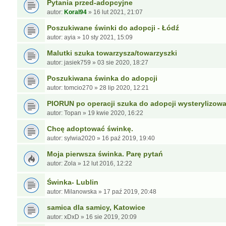
Pytania przed-adopcyjne
autor:
Koral94
»
16 lut 2021, 21:07
Poszukiwane świnki do adopcji - Łódź
autor:
ayia
»
10 sty 2021, 15:09
Malutki szuka towarzysza/towarzyszki
autor:
jasiek759
»
03 sie 2020, 18:27
Poszukiwana świnka do adopcji
autor:
tomcio270
»
28 lip 2020, 12:21
PIORUN po operacji szuka do adopcji wysterylizow
autor:
Topan
»
19 kwie 2020, 16:22
Chcę adoptować świnkę.
autor:
sylwia2020
»
16 paź 2019, 19:40
Moja pierwsza świnka. Parę pytań
autor:
Zola
»
12 lut 2016, 12:22
Świnka- Lublin
autor:
Milanowska
»
17 paź 2019, 20:48
samica dla samicy, Katowice
autor:
xDxD
»
16 sie 2019, 20:09