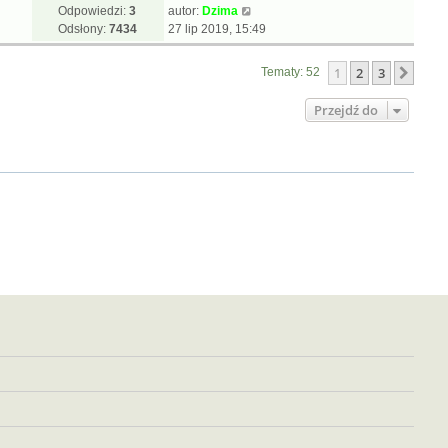
Odpowiedzi:
3
autor:
Dzima
Odsłony:
7434
27 lip 2019, 15:49
1
2
3
Nast
Tematy: 52
Przejdź do