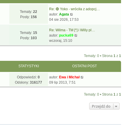
Re: 🔴 Yoko - wróciła z adopcj…
Tematy:
22
W
autor:
Agata
Posty:
156
y
04 sie 2026, 17:53
ś
w
Re: Wilma - TM [*] i Willy pl…
Tematy:
15
i
W
autor:
pucka69
Posty:
103
e
y
wczoraj, 15:10
t
ś
l
w
Tematy: 0 • Strona
1
z
1
n
i
a
e
STATYSTYKI
OSTATNI POST
j
t
n
l
Odpowiedzi:
0
autor:
Ewa i Michał
o
n
Odsłony:
316177
09 lip 2013, 7:51
w
a
s
j
z
n
Tematy: 0 • Strona
1
z
1
y
o
p
w
Przejdź do
o
s
s
z
t
y
p
o