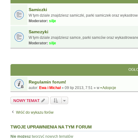
Samiczki
W tym dziale znajdziesz samiczki, parki samiczek oraz wykastro
Moderator:
silje
Samczyki
W tym dziale znajdziesz samce, parki samców oraz wykastrowane
Moderator:
silje
OGŁO
Regulamin forum!
autor:
Ewa i Michał
»
09 lip 2013, 7:51
» w
• Adopcje
NOWY TEMAT
Wróć do wykazu forów
TWOJE UPRAWNIENIA NA TYM FORUM
Nie możesz
tworzyć nowych tematów