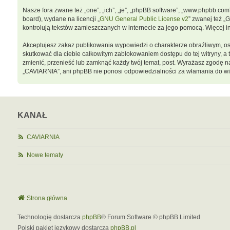
Nasze fora zwane też „one”, „ich”, „je”, „phpBB software”, „www.phpbb.co
board), wydane na licencji „
GNU General Public License v2
” zwanej też „
kontrolują tekstów zamieszczanych w internecie za jego pomocą. Więcej 
Akceptujesz zakaz publikowania wypowiedzi o charakterze obraźliwym, o
skutkować dla ciebie całkowitym zablokowaniem dostępu do tej witryny, 
zmienić, przenieść lub zamknąć każdy twój temat, post. Wyrażasz zgodę n
„CAVIARNIA”, ani phpBB nie ponosi odpowiedzialności za włamania do wit
KANAŁ
CAVIARNIA
Nowe tematy
Strona główna
Technologię dostarcza
phpBB
® Forum Software © phpBB Limited
Polski pakiet językowy dostarcza
phpBB.pl