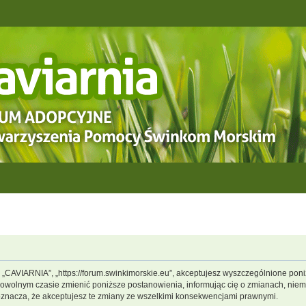
, „CAVIARNIA”, „https://forum.swinkimorskie.eu”, akceptujesz wyszczególnione poniż
dowolnym czasie zmienić poniższe postanowienia, informując cię o zmianach, niemn
oznacza, że akceptujesz te zmiany ze wszelkimi konsekwencjami prawnymi.