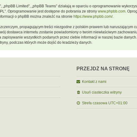
m”, „phpBB Limited”, „phpBB Teams” działają w oparciu o oprogramowanie wykorzystu
GPL”. Oprogramowanie jest dostępne do pobrania ze strony
www.phpbb.com
. Opro
informacji o phpBB można znaleźć na stronie
https://www.phpbb.com/
.
szczerczym, propagującym treści niezgodne z polskim prawem lub naruszającym cu
a twój dostawca internetu zostanie powiadomiony o twoim niewłaściwym zachowani
a zapisywanie wszystkich podanych przez ciebie informacji w naszej bazie danych.
ryny, podczas których może dojść do kradzieży danych.
PRZEJDŹ NA STRONĘ
Kontakt z nami
Usuń ciasteczka witryny
Strefa czasowa
UTC+01:00