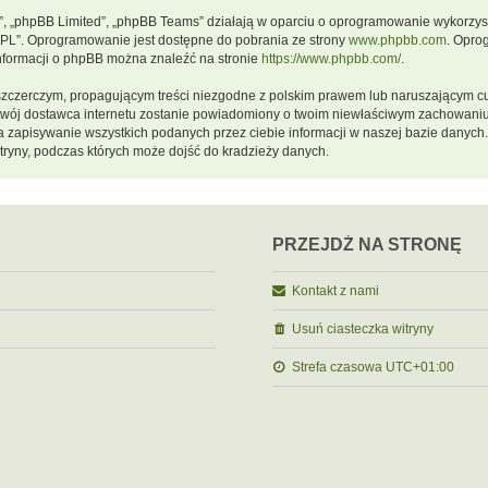
m”, „phpBB Limited”, „phpBB Teams” działają w oparciu o oprogramowanie wykorzystu
GPL”. Oprogramowanie jest dostępne do pobrania ze strony
www.phpbb.com
. Opro
informacji o phpBB można znaleźć na stronie
https://www.phpbb.com/
.
szczerczym, propagującym treści niezgodne z polskim prawem lub naruszającym cu
a twój dostawca internetu zostanie powiadomiony o twoim niewłaściwym zachowani
a zapisywanie wszystkich podanych przez ciebie informacji w naszej bazie danych.
ryny, podczas których może dojść do kradzieży danych.
PRZEJDŹ NA STRONĘ
Kontakt z nami
Usuń ciasteczka witryny
Strefa czasowa
UTC+01:00