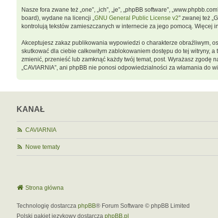
Nasze fora zwane też „one”, „ich”, „je”, „phpBB software”, „www.phpbb.co
board), wydane na licencji „
GNU General Public License v2
” zwanej też „
kontrolują tekstów zamieszczanych w internecie za jego pomocą. Więcej 
Akceptujesz zakaz publikowania wypowiedzi o charakterze obraźliwym, o
skutkować dla ciebie całkowitym zablokowaniem dostępu do tej witryny, 
zmienić, przenieść lub zamknąć każdy twój temat, post. Wyrażasz zgodę n
„CAVIARNIA”, ani phpBB nie ponosi odpowiedzialności za włamania do wit
KANAŁ
CAVIARNIA
Nowe tematy
Strona główna
Technologię dostarcza
phpBB
® Forum Software © phpBB Limited
Polski pakiet językowy dostarcza
phpBB.pl