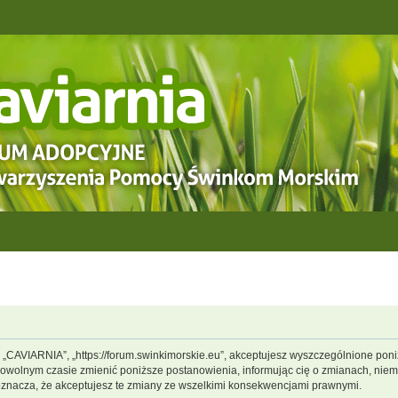
, „CAVIARNIA”, „https://forum.swinkimorskie.eu”, akceptujesz wyszczególnione poniż
dowolnym czasie zmienić poniższe postanowienia, informując cię o zmianach, niemn
oznacza, że akceptujesz te zmiany ze wszelkimi konsekwencjami prawnymi.