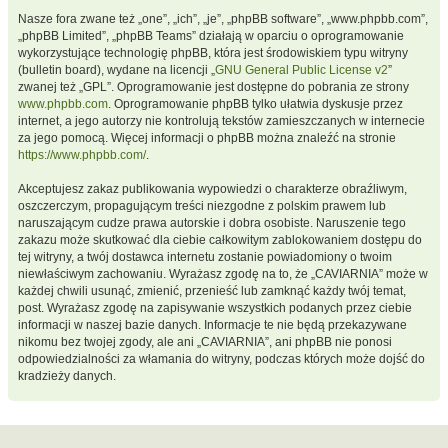
Nasze fora zwane też „one”, „ich”, „je”, „phpBB software”, „www.phpbb.com”,
„phpBB Limited”, „phpBB Teams” działają w oparciu o oprogramowanie
wykorzystujące technologię phpBB, która jest środowiskiem typu witryny
(bulletin board), wydane na licencji „
GNU General Public License v2
”
zwanej też „GPL”. Oprogramowanie jest dostępne do pobrania ze strony
www.phpbb.com
. Oprogramowanie phpBB tylko ułatwia dyskusje przez
internet, a jego autorzy nie kontrolują tekstów zamieszczanych w internecie
za jego pomocą. Więcej informacji o phpBB można znaleźć na stronie
https://www.phpbb.com/
.
Akceptujesz zakaz publikowania wypowiedzi o charakterze obraźliwym,
oszczerczym, propagującym treści niezgodne z polskim prawem lub
naruszającym cudze prawa autorskie i dobra osobiste. Naruszenie tego
zakazu może skutkować dla ciebie całkowitym zablokowaniem dostępu do
tej witryny, a twój dostawca internetu zostanie powiadomiony o twoim
niewłaściwym zachowaniu. Wyrażasz zgodę na to, że „CAVIARNIA” może w
każdej chwili usunąć, zmienić, przenieść lub zamknąć każdy twój temat,
post. Wyrażasz zgodę na zapisywanie wszystkich podanych przez ciebie
informacji w naszej bazie danych. Informacje te nie będą przekazywane
nikomu bez twojej zgody, ale ani „CAVIARNIA”, ani phpBB nie ponosi
odpowiedzialności za włamania do witryny, podczas których może dojść do
kradzieży danych.