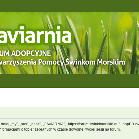
dalej „my”, „nas”, „nasz”, „CAVIARNIA”, „https://forum.swinkimorskie.eu” i phpBB 
informacjami o tobie” zebranych w czasie dowolnej twojej sesji na forum.