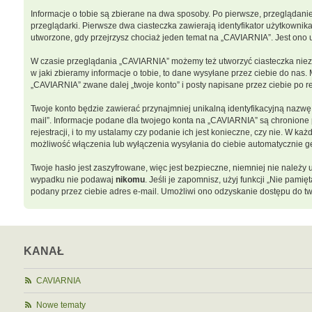
Informacje o tobie są zbierane na dwa sposoby. Po pierwsze, przeglądani
przeglądarki. Pierwsze dwa ciasteczka zawierają identyfikator użytkownika
utworzone, gdy przejrzysz chociaż jeden temat na „CAVIARNIA”. Jest ono uż
W czasie przeglądania „CAVIARNIA” możemy też utworzyć ciasteczka niez
w jaki zbieramy informacje o tobie, to dane wysyłane przez ciebie do na
„CAVIARNIA” zwane dalej „twoje konto” i posty napisane przez ciebie po rej
Twoje konto będzie zawierać przynajmniej unikalną identyfikacyjną nazwę 
mail”. Informacje podane dla twojego konta na „CAVIARNIA” są chronion
rejestracji, i to my ustalamy czy podanie ich jest konieczne, czy nie. W
możliwość włączenia lub wyłączenia wysyłania do ciebie automatycznie
Twoje hasło jest zaszyfrowane, więc jest bezpieczne, niemniej nie należ
wypadku nie podawaj
nikomu
. Jeśli je zapomnisz, użyj funkcji „Nie pam
podany przez ciebie adres e-mail. Umożliwi ono odzyskanie dostępu do tw
KANAŁ
CAVIARNIA
Nowe tematy