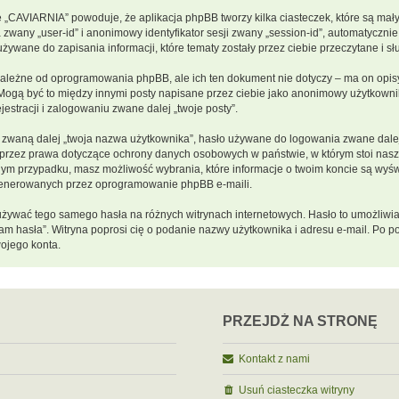
e „CAVIARNIA” powoduje, że aplikacja phpBB tworzy kilka ciasteczek, które są ma
 zwany „user-id” i anonimowy identyfikator sesji zwany „session-id”, automatycznie
ywane do zapisania informacji, które tematy zostały przez ciebie przeczytane i słu
ależne od oprogramowania phpBB, ale ich ten dokument nie dotyczy – ma on opis
s. Mogą być to między innymi posty napisane przez ciebie jako anonimowy użytkow
estracji i zalogowaniu zwane dalej „twoje posty”.
zwaną dalej „twoja nazwa użytkownika”, hasło używane do logowania zwane dalej „
e przez prawa dotyczące ochrony danych osobowych w państwie, w którym stoi na
 każdym przypadku, masz możliwość wybrania, które informacje o twoim koncie są wy
 generowanych przez oprogramowanie phpBB e-maili.
y używać tego samego hasła na różnych witrynach internetowych. Hasło to umożliwi
iętam hasła”. Witryna poprosi cię o podanie nazwy użytkownika i adresu e-mail. P
ojego konta.
PRZEJDŹ NA STRONĘ
Kontakt z nami
Usuń ciasteczka witryny