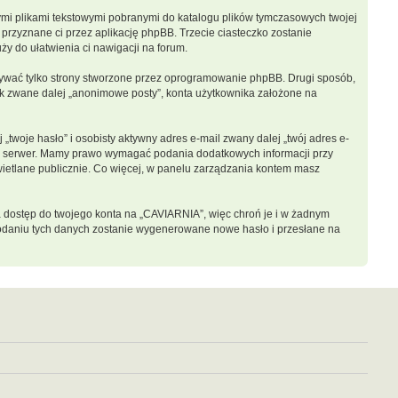
łymi plikami tekstowymi pobranymi do katalogu plików tymczasowych twojej
 przyznane ci przez aplikację phpBB. Trzecie ciasteczko zostanie
ży do ułatwienia ci nawigacji na forum.
ywać tylko strony stworzone przez oprogramowanie phpBB. Drugi sposób,
nik zwane dalej „anonimowe posty”, konta użytkownika założone na
twoje hasło” i osobisty aktywny adres e-mail zwany dalej „twój adres e-
sz serwer. Mamy prawo wymagać podania dodatkowych informacji przy
świetlane publicznie. Co więcej, w panelu zarządzania kontem masz
a dostęp do twojego konta na „CAVIARNIA”, więc chroń je i w żadnym
o podaniu tych danych zostanie wygenerowane nowe hasło i przesłane na