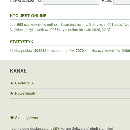
Nazwa użytkownika:
Hasło:
KTO JEST ONLINE
Jest
662
użytkowników online :: 1 zarejestrowany, 0 ukrytych i 661 gości (wg
Najwięcej użytkowników (
9955
) było online 08 kwie 2026, 22:37
STATYSTYKI
Liczba postów:
408819
• Liczba tematów:
7070
• Liczba użytkowników:
2480
KANAŁ
CAVIARNIA
Nowe tematy
Strona główna
Technologię dostarcza
phpBB
® Forum Software © phpBB Limited