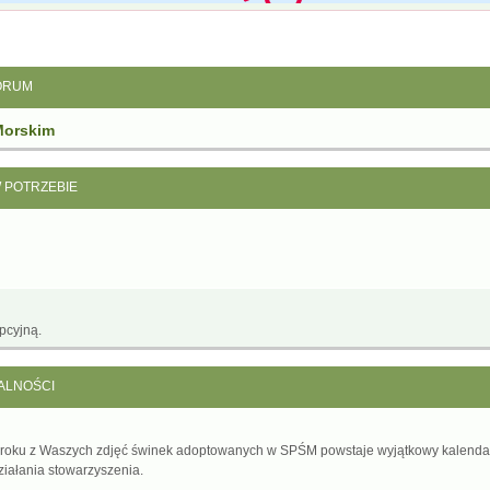
ORUM
Morskim
W POTRZEBIE
pcyjną.
ALNOŚCI
 roku z Waszych zdjęć świnek adoptowanych w SPŚM powstaje wyjątkowy kalenda
ziałania stowarzyszenia.