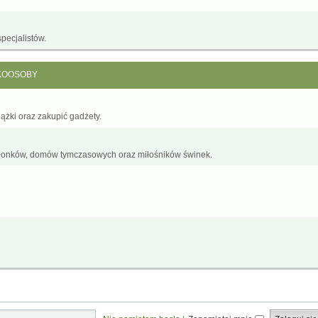
pecjalistów.
KOOSOBY
żki oraz zakupić gadżety.
łonków, domów tymczasowych oraz miłośników świnek.