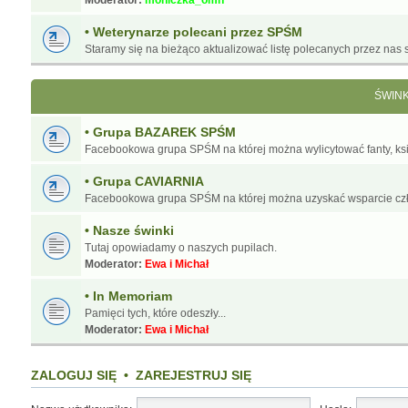
Moderator:
moniczka_omn
• Weterynarze polecani przez SPŚM
Staramy się na bieżąco aktualizować listę polecanych przez nas s
ŚWIN
• Grupa BAZAREK SPŚM
Facebookowa grupa SPŚM na której można wylicytować fanty, ksią
• Grupa CAVIARNIA
Facebookowa grupa SPŚM na której można uzyskać wsparcie cz
• Nasze świnki
Tutaj opowiadamy o naszych pupilach.
Moderator:
Ewa i Michał
• In Memoriam
Pamięci tych, które odeszły...
Moderator:
Ewa i Michał
ZALOGUJ SIĘ
•
ZAREJESTRUJ SIĘ