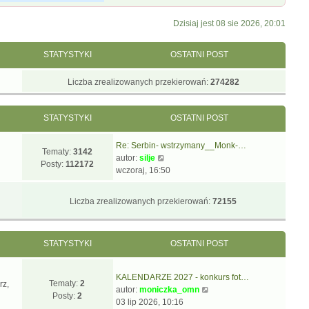
Dzisiaj jest 08 sie 2026, 20:01
STATYSTYKI
OSTATNI POST
Liczba zrealizowanych przekierowań:
274282
STATYSTYKI
OSTATNI POST
Re: Serbin- wstrzymany__Monk-…
Tematy:
3142
W
autor:
silje
Posty:
112172
y
wczoraj, 16:50
ś
w
Liczba zrealizowanych przekierowań:
72155
i
e
t
STATYSTYKI
OSTATNI POST
l
n
a
KALENDARZE 2027 - konkurs fot…
j
Tematy:
2
rz,
W
autor:
moniczka_omn
n
Posty:
2
y
03 lip 2026, 10:16
o