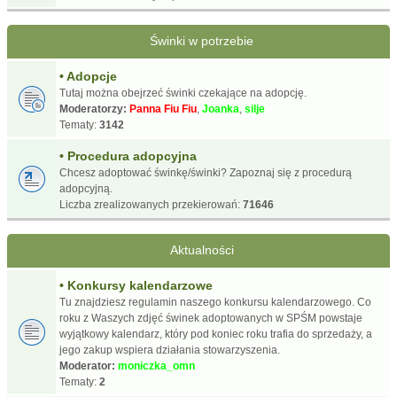
Świnki w potrzebie
• Adopcje
Tutaj można obejrzeć świnki czekające na adopcję.
Moderatorzy:
Panna Fiu Fiu
,
Joanka
,
silje
Tematy:
3142
• Procedura adopcyjna
Chcesz adoptować świnkę/świnki? Zapoznaj się z procedurą
adopcyjną.
Liczba zrealizowanych przekierowań:
71646
Aktualności
• Konkursy kalendarzowe
Tu znajdziesz regulamin naszego konkursu kalendarzowego. Co
roku z Waszych zdjęć świnek adoptowanych w SPŚM powstaje
wyjątkowy kalendarz, który pod koniec roku trafia do sprzedaży, a
jego zakup wspiera działania stowarzyszenia.
Moderator:
moniczka_omn
Tematy:
2