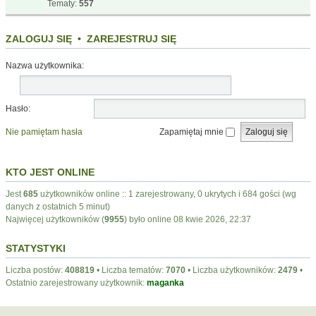
Tematy:
557
ZALOGUJ SIĘ
•
ZAREJESTRUJ SIĘ
Nazwa użytkownika:
Hasło:
Nie pamiętam hasła
Zapamiętaj mnie
KTO JEST ONLINE
Jest
685
użytkowników online :: 1 zarejestrowany, 0 ukrytych i 684 gości (wg
danych z ostatnich 5 minut)
Najwięcej użytkowników (
9955
) było online 08 kwie 2026, 22:37
STATYSTYKI
Liczba postów:
408819
• Liczba tematów:
7070
• Liczba użytkowników:
2479
•
Ostatnio zarejestrowany użytkownik:
maganka