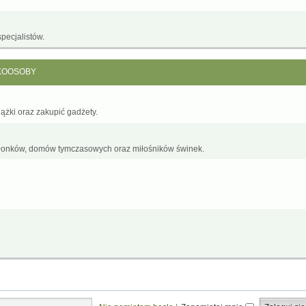
pecjalistów.
KOOSOBY
żki oraz zakupić gadżety.
łonków, domów tymczasowych oraz miłośników świnek.