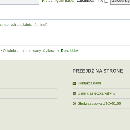
Nie pamiętam hasła
|
Zapamiętaj mnie
wg danych z ostatnich 5 minut)
• Ostatnio zarejestrowany użytkownik:
Ronalddok
PRZEJDŹ NA STRONĘ
Kontakt z nami
Usuń ciasteczka witryny
Strefa czasowa
UTC+01:00