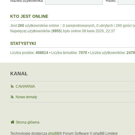
Nazwa użytkownika:
Hasło:
KTO JEST ONLINE
Jest
260
użytkowników online :: 0 zarejestrowanych, 0 ukrytych i 260 gości (
Najwięcej użytkowników (
9955
) było online 08 kwie 2026, 22:37
STATYSTYKI
Liczba postów:
408814
• Liczba tematów:
7070
• Liczba użytkowników:
2478
KANAŁ
CAVIARNIA
Nowe tematy
Strona główna
Technologię dostarcza
phpBB
® Forum Software © phpBB Limited