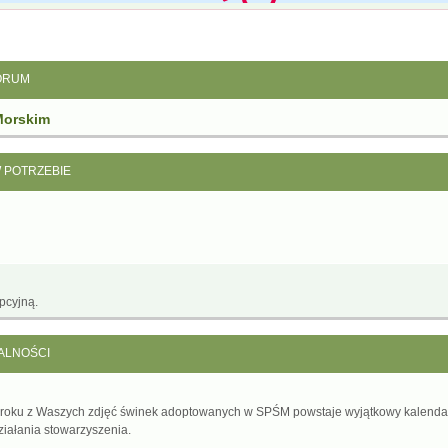
ORUM
Morskim
W POTRZEBIE
pcyjną.
ALNOŚCI
 roku z Waszych zdjęć świnek adoptowanych w SPŚM powstaje wyjątkowy kalenda
ziałania stowarzyszenia.