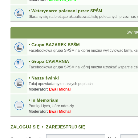
Moderator:
moniczka_omn
• Weterynarze polecani przez SPŚM
Staramy się na bieżąco aktualizować listę polecanych przez nas s
ŚWIN
• Grupa BAZAREK SPŚM
Facebookowa grupa SPŚM na której można wylicytować fanty, ksią
• Grupa CAVIARNIA
Facebookowa grupa SPŚM na której można uzyskać wsparcie cz
• Nasze świnki
Tutaj opowiadamy o naszych pupilach.
Moderator:
Ewa i Michał
• In Memoriam
Pamięci tych, które odeszły...
Moderator:
Ewa i Michał
ZALOGUJ SIĘ
•
ZAREJESTRUJ SIĘ