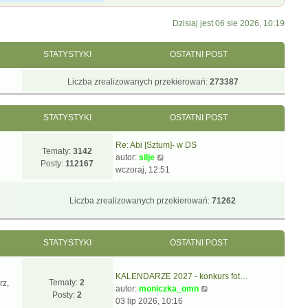
Dzisiaj jest 06 sie 2026, 10:19
STATYSTYKI
OSTATNI POST
Liczba zrealizowanych przekierowań:
273387
STATYSTYKI
OSTATNI POST
Re: Abi [Sztum]- w DS
Tematy:
3142
W
autor:
silje
Posty:
112167
y
wczoraj, 12:51
ś
w
Liczba zrealizowanych przekierowań:
71262
i
e
t
STATYSTYKI
OSTATNI POST
l
n
a
KALENDARZE 2027 - konkurs fot…
j
Tematy:
2
rz,
W
autor:
moniczka_omn
n
Posty:
2
y
03 lip 2026, 10:16
o