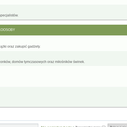
pecjalistów.
KOOSOBY
żki oraz zakupić gadżety.
łonków, domów tymczasowych oraz miłośników świnek.