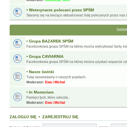
Moderator:
moniczka_omn
• Weterynarze polecani przez SPŚM
Staramy się na bieżąco aktualizować listę polecanych przez nas s
ŚWIN
• Grupa BAZAREK SPŚM
Facebookowa grupa SPŚM na której można wylicytować fanty, ksią
• Grupa CAVIARNIA
Facebookowa grupa SPŚM na której można uzyskać wsparcie cz
• Nasze świnki
Tutaj opowiadamy o naszych pupilach.
Moderator:
Ewa i Michał
• In Memoriam
Pamięci tych, które odeszły...
Moderator:
Ewa i Michał
ZALOGUJ SIĘ
•
ZAREJESTRUJ SIĘ