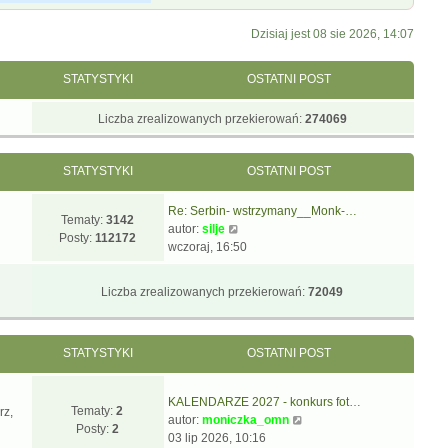
Dzisiaj jest 08 sie 2026, 14:07
STATYSTYKI
OSTATNI POST
Liczba zrealizowanych przekierowań:
274069
STATYSTYKI
OSTATNI POST
Re: Serbin- wstrzymany__Monk-…
Tematy:
3142
W
autor:
silje
Posty:
112172
y
wczoraj, 16:50
ś
w
Liczba zrealizowanych przekierowań:
72049
i
e
t
STATYSTYKI
OSTATNI POST
l
n
a
KALENDARZE 2027 - konkurs fot…
j
Tematy:
2
rz,
W
autor:
moniczka_omn
n
Posty:
2
y
03 lip 2026, 10:16
o