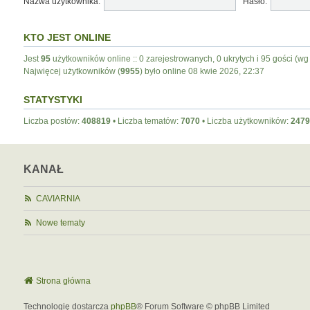
Nazwa użytkownika:
Hasło:
KTO JEST ONLINE
Jest
95
użytkowników online :: 0 zarejestrowanych, 0 ukrytych i 95 gości (wg
Najwięcej użytkowników (
9955
) było online 08 kwie 2026, 22:37
STATYSTYKI
Liczba postów:
408819
• Liczba tematów:
7070
• Liczba użytkowników:
2479
KANAŁ
CAVIARNIA
Nowe tematy
Strona główna
Technologię dostarcza
phpBB
® Forum Software © phpBB Limited