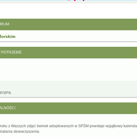
ORUM
Morskim
W POTRZEBIE
pcyjną.
ALNOŚCI
 roku z Waszych zdjęć świnek adoptowanych w SPŚM powstaje wyjątkowy kalenda
ziałania stowarzyszenia.