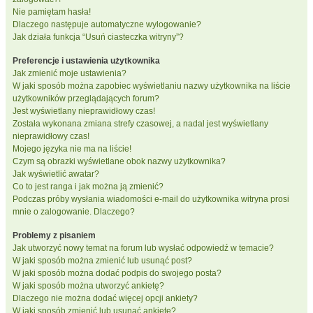
Nie pamiętam hasła!
Dlaczego następuje automatyczne wylogowanie?
Jak działa funkcja “Usuń ciasteczka witryny”?
Preferencje i ustawienia użytkownika
Jak zmienić moje ustawienia?
W jaki sposób można zapobiec wyświetlaniu nazwy użytkownika na liście
użytkowników przeglądających forum?
Jest wyświetlany nieprawidłowy czas!
Została wykonana zmiana strefy czasowej, a nadal jest wyświetlany
nieprawidłowy czas!
Mojego języka nie ma na liście!
Czym są obrazki wyświetlane obok nazwy użytkownika?
Jak wyświetlić awatar?
Co to jest ranga i jak można ją zmienić?
Podczas próby wysłania wiadomości e-mail do użytkownika witryna prosi
mnie o zalogowanie. Dlaczego?
Problemy z pisaniem
Jak utworzyć nowy temat na forum lub wysłać odpowiedź w temacie?
W jaki sposób można zmienić lub usunąć post?
W jaki sposób można dodać podpis do swojego posta?
W jaki sposób można utworzyć ankietę?
Dlaczego nie można dodać więcej opcji ankiety?
W jaki sposób zmienić lub usunąć ankietę?