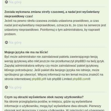
Na górę
Została wykonana zmiana strefy czasowej, a nadal jest wyświetlany
nieprawidłowy czas!
Jeżeli na pewno strefa czasowa została ustawiona prawidłowo, a czas
nadal jest wyświetlany nieprawidłowo, oznacza to, że czas na serwerze jest
ustawiony nieprawidłowo. Poinformuj o tym administratora, by naprawił
problem.
Na górę
Mojego języka nie ma na liście!
Być może administrator nie zainstalował pakietu zawierającego twoją
wersję językową albo nikt jeszcze nie przetłumaczył phpBB3 na twój język.
Zapytaj administratora witryny czy może zainstalować pakiet językowy,
którego potrzebujesz. Jeśli pakiet dla twojego języka nie istnieje, może
spróbujesz go utworzyć. Więcej informacji na ten temat można znaleźć na
stronie internetowej
phpBB.pl
® lub phpBB Limited
phpBB.com
®
Na górę
Czym są obrazki wyświetlane obok nazwy użytkownika?
Na stronie przeglądania postów, w miejscu, gdzie są wyświetlane
informacje o użytkowniku, mogą być wyświetlane dwa obrazki. Pierwszy
obrazek jest skojarzony z rangą użytkownika. W zależności od używanego