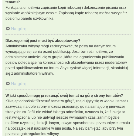
tematu?
Funkcja ta umożliwia zapisanie kopii roboczej i dokończenie pisania oraz
wysłanie w późniejszym czasie. Zapisaną kopię roboczą można wczytać z
poziomu panelu użytkownika.
Na górę
Dlaczego mój post musi być akceptowany?
Administrator witryny mógł zadecydować, że posty na danym forum
wymagają przejrzenia przed publikacją. Jest również możliwe, że
administrator umieścił cię w grupie, która ma ograniczenia publikowania
postów polegające na konieczności ich akceptowania przez moderatorów
przed opublikowaniem na forum. Aby uzyskać więcej informacji, skontaktuj
się z administratorem witryny.
Na górę
W jaki sposób mogę przesunąć swój temat na górę strony tematów?
Klikając odnośnik “Przesuń temat w górę”, znajdujący się w widoku tematu
zazwyczaj na dole strony, możesz przesunąć go na samą górę pierwszej
strony forum. Jeśli nie widać takiego odnośnika, oznacza to, że funkcja ta
jest wyłączona lub nie upłynął jeszcze wymagany czas, zanim będzie
możliwe użycie tej funkcji. Innym, łatwym sposobem na przesunięcie tematu
na początek, jest napisanie w nim posta. Należy pamiętać, aby przy tym
przestrzegać regulaminu witryny.