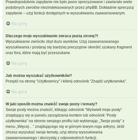
Prawdopodobnie zapytanie nie było jasno sprecyzowane i zawierało wiele
podobnych zwrotów niezindeksowanych przez phpBB. Dokładnie sprecyzuj
zapytanie – użyj funkcji dostępnych w wyszukiwaniu zaawansowanym.
Na górę
Dlaczego moje wyszukiwanie zwraca pustą stronę?!
Wyszukiwanie zwróciło zbyt dużo wyników. Użyj zaawansowanego
wyszukiwania i postaraj się bardziej precyzyjnie określić szukany fragment
oraz fora, które mają być przeszukane.
Na górę
Jak można wyszukać użytkowników?
Przejdź na stronę “Użytkownicy” i kliknij odnośnik “Znajdź użytkownika”.
Na górę
W jaki sposób można znaleźć swoje posty i tematy?
Swoje posty można znaleźć, klikając odnośnik “Wyświetl moje posty”
znajdujący się w panelu zarządzania kontem lub odnośnik “Posty
użytkownika” na stronie swojego profilu lub wybierając „Twoje posty” z
menu „Więcej…” znajdującego się w górnym lewym rogu witryny. Jeśli
chcesz wyszukać swoje tematy, użyj strony wyszukiwania
zaawansowanego i skorzystaj z odpowiednich funkcji.