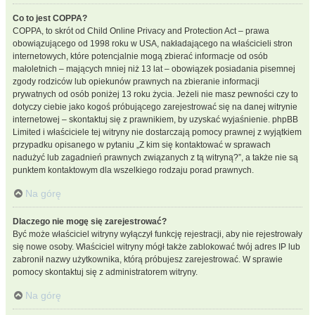
Co to jest COPPA?
COPPA, to skrót od Child Online Privacy and Protection Act – prawa
obowiązującego od 1998 roku w USA, nakładającego na właścicieli stron
internetowych, które potencjalnie mogą zbierać informacje od osób
małoletnich – mających mniej niż 13 lat – obowiązek posiadania pisemnej
zgody rodziców lub opiekunów prawnych na zbieranie informacji
prywatnych od osób poniżej 13 roku życia. Jeżeli nie masz pewności czy to
dotyczy ciebie jako kogoś próbującego zarejestrować się na danej witrynie
internetowej – skontaktuj się z prawnikiem, by uzyskać wyjaśnienie. phpBB
Limited i właściciele tej witryny nie dostarczają pomocy prawnej z wyjątkiem
przypadku opisanego w pytaniu „Z kim się kontaktować w sprawach
nadużyć lub zagadnień prawnych związanych z tą witryną?”, a także nie są
punktem kontaktowym dla wszelkiego rodzaju porad prawnych.
Na górę
Dlaczego nie mogę się zarejestrować?
Być może właściciel witryny wyłączył funkcję rejestracji, aby nie rejestrowały
się nowe osoby. Właściciel witryny mógł także zablokować twój adres IP lub
zabronił nazwy użytkownika, którą próbujesz zarejestrować. W sprawie
pomocy skontaktuj się z administratorem witryny.
Na górę