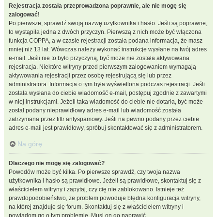
Rejestracja została przeprowadzona poprawnie, ale nie mogę się
zalogować!
Po pierwsze, sprawdź swoją nazwę użytkownika i hasło. Jeśli są poprawne,
to wystąpiła jedna z dwóch przyczyn. Pierwszą z nich może być włączona
funkcja COPPA, a w czasie rejestracji została podana informacja, że masz
mniej niż 13 lat. Wówczas należy wykonać instrukcje wysłane na twój adres
e-mail. Jeśli nie to było przyczyną, być może nie została aktywowana
rejestracja. Niektóre witryny przed pierwszym zalogowaniem wymagają
aktywowania rejestracji przez osobę rejestrującą się lub przez
administratora. Informacja o tym była wyświetlona podczas rejestracji. Jeśli
została wysłana do ciebie wiadomość e-mail, postępuj zgodnie z zawartymi
w niej instrukcjami. Jeżeli taka wiadomość do ciebie nie dotarła, być może
został podany nieprawidłowy adres e-mail lub wiadomość została
zatrzymana przez filtr antyspamowy. Jeśli na pewno podany przez ciebie
adres e-mail jest prawidłowy, spróbuj skontaktować się z administratorem.
Na górę
Dlaczego nie mogę się zalogować?
Powodów może być kilka. Po pierwsze sprawdź, czy twoja nazwa
użytkownika i hasło są prawidłowe. Jeżeli są prawidłowe, skontaktuj się z
właścicielem witryny i zapytaj, czy cię nie zablokowano. Istnieje też
prawdopodobieństwo, że problem powoduje błędna konfiguracja witryny,
na której znajduje się forum. Skontaktuj się z właścicielem witryny i
powiadom go o tym problemie. Musi on go naprawić.