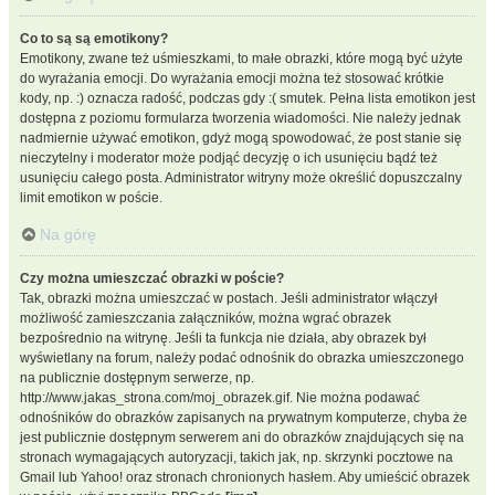
Co to są są emotikony?
Emotikony, zwane też uśmieszkami, to małe obrazki, które mogą być użyte
do wyrażania emocji. Do wyrażania emocji można też stosować krótkie
kody, np. :) oznacza radość, podczas gdy :( smutek. Pełna lista emotikon jest
dostępna z poziomu formularza tworzenia wiadomości. Nie należy jednak
nadmiernie używać emotikon, gdyż mogą spowodować, że post stanie się
nieczytelny i moderator może podjąć decyzję o ich usunięciu bądź też
usunięciu całego posta. Administrator witryny może określić dopuszczalny
limit emotikon w poście.
Na górę
Czy można umieszczać obrazki w poście?
Tak, obrazki można umieszczać w postach. Jeśli administrator włączył
możliwość zamieszczania załączników, można wgrać obrazek
bezpośrednio na witrynę. Jeśli ta funkcja nie działa, aby obrazek był
wyświetlany na forum, należy podać odnośnik do obrazka umieszczonego
na publicznie dostępnym serwerze, np.
http://www.jakas_strona.com/moj_obrazek.gif. Nie można podawać
odnośników do obrazków zapisanych na prywatnym komputerze, chyba że
jest publicznie dostępnym serwerem ani do obrazków znajdujących się na
stronach wymagających autoryzacji, takich jak, np. skrzynki pocztowe na
Gmail lub Yahoo! oraz stronach chronionych hasłem. Aby umieścić obrazek