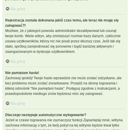
Na górę
Rejestracja została dokonana jakiś czas temu, ale teraz nie mogę się
zalogować?!
Możliwe, że z jakiegoś powodu administrator dezaktywował lub usunął
twoje konto. Wiele witryn, aby zmniejszyć rozmiar bazy danych, cyklicznie
usuwa użytkowników, którzy nic nie pisali przez dłuższy czas. Jeśli tak się
stało, spróbuj zarejestrować się ponownie i bądź bardziej aktywnym i
zaangażowanym w dyskusje użytkownikiem.
Na górę
Nie pamiętam hasła!
Zachowaj spokój! Twoje hasło wprawdzie nie może zostać odzyskane, ale
bez problemu może zostać zresetowane. Przejdź na stronę logowania i
kliknij odnośnik “Nie pamiętam hasła”. Postępuj zgodnie z instrukcjami, a
prawdopodobnie niedługo znów będziesz móc się zalogować.
Na górę
Dlaczego następuje automatyczne wylogowanie?
Jeżeli w czasie logowania nie zaznaczysz funkcji
Zapamiętaj mnie
, witryna
zachowa informację o tym, że twój pobyt na tej witrynie będzie trwał tylko