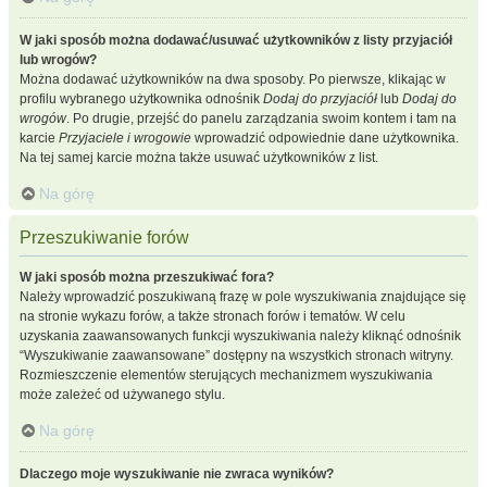
W jaki sposób można dodawać/usuwać użytkowników z listy przyjaciół
lub wrogów?
Można dodawać użytkowników na dwa sposoby. Po pierwsze, klikając w
profilu wybranego użytkownika odnośnik
Dodaj do przyjaciół
lub
Dodaj do
wrogów
. Po drugie, przejść do panelu zarządzania swoim kontem i tam na
karcie
Przyjaciele i wrogowie
wprowadzić odpowiednie dane użytkownika.
Na tej samej karcie można także usuwać użytkowników z list.
Na górę
Przeszukiwanie forów
W jaki sposób można przeszukiwać fora?
Należy wprowadzić poszukiwaną frazę w pole wyszukiwania znajdujące się
na stronie wykazu forów, a także stronach forów i tematów. W celu
uzyskania zaawansowanych funkcji wyszukiwania należy kliknąć odnośnik
“Wyszukiwanie zaawansowane” dostępny na wszystkich stronach witryny.
Rozmieszczenie elementów sterujących mechanizmem wyszukiwania
może zależeć od używanego stylu.
Na górę
Dlaczego moje wyszukiwanie nie zwraca wyników?