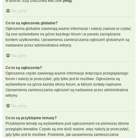
w poście, użyj znacznika BBCode
[img]
.
Na górę
Co to są ogłoszenia globalne?
Ogłoszenia globalne zawierają ważne informacje i należy zawsze je czytać.
Są one wyświetlane na górze każdego forum i w panelu zarządzania
kontem użytkownika. Uprawnienia zamieszczania ogłoszeń globalnych są
nadawane przez administratora witryny.
Na górę
Co to są ogłoszenia?
Ogłoszenia często zawierają ważne informacje dotyczące przeglądanego
forum i należy je przeczytać, gdy tylko jest to możliwe. Ogłoszenia są
wyświetlane na górze każdej strony forum, w którym zostały napisane.
Uprawnienia zamieszczania ogłoszeń są nadawane przez administratora
witryny.
Na górę
Co to są przyklejone tematy?
Przyklejone tematy są wyświetlane pod ogłoszeniami na pierwszej stronie
przeglądu tematów. Często są one dość ważne, więc należy je przeczytać,
gdy tylko jest to możliwe. Podobnie, jak uprawnienia zamieszczania