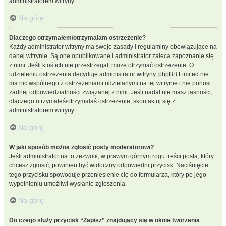
administratorem witryny.
Na górę
Dlaczego otrzymałem/otrzymałam ostrzeżenie?
Każdy administrator witryny ma swoje zasady i regulaminy obowiązujące na
danej witrynie. Są one opublikowane i administrator zaleca zapoznanie się
z nimi. Jeśli ktoś ich nie przestrzegał, może otrzymać ostrzeżenie. O
udzieleniu ostrzeżenia decyduje administrator witryny. phpBB Limited nie
ma nic wspólnego z ostrzeżeniami udzielanymi na tej witrynie i nie ponosi
żadnej odpowiedzialności związanej z nimi. Jeśli nadal nie masz jasności,
dlaczego otrzymałeś/otrzymałaś ostrzeżenie, skontaktuj się z
administratorem witryny.
Na górę
W jaki sposób można zgłosić posty moderatorowi?
Jeśli administrator na to zezwolił, w prawym górnym rogu treści posta, który
chcesz zgłosić, powinien być widoczny odpowiedni przycisk. Naciśnięcie
tego przycisku spowoduje przeniesienie cię do formularza, który po jego
wypełnieniu umożliwi wysłanie zgłoszenia.
Na górę
Do czego służy przycisk “Zapisz” znajdujący się w oknie tworzenia