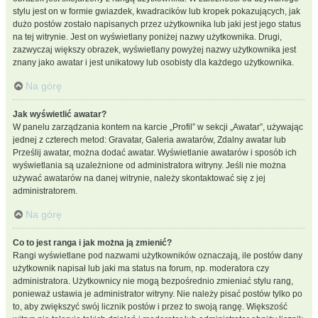
stylu jest on w formie gwiazdek, kwadracików lub kropek pokazujących, jak
dużo postów zostało napisanych przez użytkownika lub jaki jest jego status
na tej witrynie. Jest on wyświetlany poniżej nazwy użytkownika. Drugi,
zazwyczaj większy obrazek, wyświetlany powyżej nazwy użytkownika jest
znany jako awatar i jest unikatowy lub osobisty dla każdego użytkownika.
Na górę
Jak wyświetlić awatar?
W panelu zarządzania kontem na karcie „Profil” w sekcji „Awatar”, używając
jednej z czterech metod: Gravatar, Galeria awatarów, Zdalny awatar lub
Prześlij awatar, można dodać awatar. Wyświetlanie awatarów i sposób ich
wyświetlania są uzależnione od administratora witryny. Jeśli nie można
używać awatarów na danej witrynie, należy skontaktować się z jej
administratorem.
Na górę
Co to jest ranga i jak można ją zmienić?
Rangi wyświetlane pod nazwami użytkowników oznaczają, ile postów dany
użytkownik napisał lub jaki ma status na forum, np. moderatora czy
administratora. Użytkownicy nie mogą bezpośrednio zmieniać stylu rang,
ponieważ ustawia je administrator witryny. Nie należy pisać postów tylko po
to, aby zwiększyć swój licznik postów i przez to swoją rangę. Większość