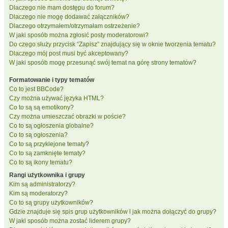
Dlaczego nie mam dostępu do forum?
Dlaczego nie mogę dodawać załączników?
Dlaczego otrzymałem/otrzymałam ostrzeżenie?
W jaki sposób można zgłosić posty moderatorowi?
Do czego służy przycisk “Zapisz” znajdujący się w oknie tworzenia tematu?
Dlaczego mój post musi być akceptowany?
W jaki sposób mogę przesunąć swój temat na górę strony tematów?
Formatowanie i typy tematów
Co to jest BBCode?
Czy można używać języka HTML?
Co to są są emotikony?
Czy można umieszczać obrazki w poście?
Co to są ogłoszenia globalne?
Co to są ogłoszenia?
Co to są przyklejone tematy?
Co to są zamknięte tematy?
Co to są ikony tematu?
Rangi użytkownika i grupy
Kim są administratorzy?
Kim są moderatorzy?
Co to są grupy użytkowników?
Gdzie znajduje się spis grup użytkowników i jak można dołączyć do grupy?
W jaki sposób można zostać liderem grupy?