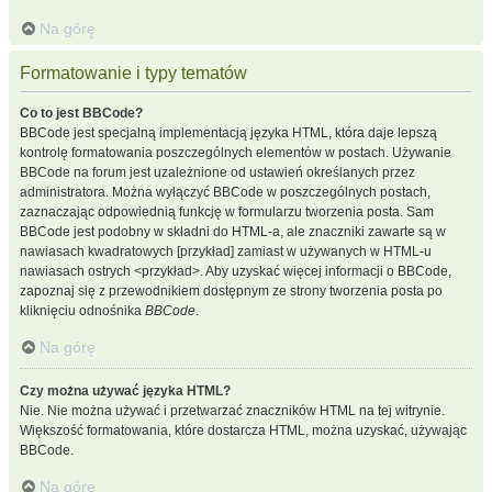
Na górę
Formatowanie i typy tematów
Co to jest BBCode?
BBCode jest specjalną implementacją języka HTML, która daje lepszą
kontrolę formatowania poszczególnych elementów w postach. Używanie
BBCode na forum jest uzależnione od ustawień określanych przez
administratora. Można wyłączyć BBCode w poszczególnych postach,
zaznaczając odpowiednią funkcję w formularzu tworzenia posta. Sam
BBCode jest podobny w składni do HTML-a, ale znaczniki zawarte są w
nawiasach kwadratowych [przykład] zamiast w używanych w HTML-u
nawiasach ostrych <przykład>. Aby uzyskać więcej informacji o BBCode,
zapoznaj się z przewodnikiem dostępnym ze strony tworzenia posta po
kliknięciu odnośnika
BBCode
.
Na górę
Czy można używać języka HTML?
Nie. Nie można używać i przetwarzać znaczników HTML na tej witrynie.
Większość formatowania, które dostarcza HTML, można uzyskać, używając
BBCode.
Na górę