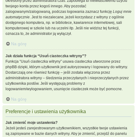
określony przez administratora czas. Zapobiega to niewłaściwemu użyciu
twojego konta przez kogoś innego. Aby pozostać
zalogowanym/zalogowaną, podczas logowania zaznacz funkcję
Loguj mnie
automatycznie
. Jest to niezalecane, jeżeli korzystasz z witryny z ogólnie
dostępnego komputera, np. w bibliotece, kawiarence internetowej, sali
komputerowej w szkole lub na uczelni itp. Jeśli nie widzisz tej funkcji,
oznacza to, że administrator ją wyłączył.
Na górę
Jak działa funkcja “Usuń ciasteczka witryny”?
Funkcja “Usuń ciasteczka witryny” usuwa ciasteczka utworzone przez
phpBB dzięki, którym użytkownik jest autoryzowany i logowany do witryny.
Dostarczają one również funkcję – jeśli została włączona przez
administratora witryny – śledzenia przeczytanych i nieprzeczytanych przez
użytkownika postów. Jeśli występują problemy z
logowaniem/wylogowaniem, usunięcie ciasteczek może być pomocne.
Na górę
Preferencje i ustawienia użytkownika
Jak zmienić moje ustawienia?
Jeżeli jesteś zarejestrowanym użytkownikiem, wszystkie twoje ustawienia
są zapisywane w bazie danych witryny. Aby je zmienić, przejdź do panelu