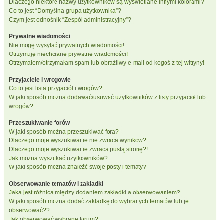
Dlaczego niektóre nazwy użytkowników są wyświetlane innymi kolorami?
Co to jest “Domyślna grupa użytkownika”?
Czym jest odnośnik “Zespół administracyjny”?
Prywatne wiadomości
Nie mogę wysyłać prywatnych wiadomości!
Otrzymuję niechciane prywatne wiadomości!
Otrzymałem/otrzymałam spam lub obraźliwy e-mail od kogoś z tej witryny!
Przyjaciele i wrogowie
Co to jest lista przyjaciół i wrogów?
W jaki sposób można dodawać/usuwać użytkowników z listy przyjaciół lub
wrogów?
Przeszukiwanie forów
W jaki sposób można przeszukiwać fora?
Dlaczego moje wyszukiwanie nie zwraca wyników?
Dlaczego moje wyszukiwanie zwraca pustą stronę?!
Jak można wyszukać użytkowników?
W jaki sposób można znaleźć swoje posty i tematy?
Obserwowanie tematów i zakładki
Jaka jest różnica między dodaniem zakładki a obserwowaniem?
W jaki sposób można dodać zakładkę do wybranych tematów lub je
obserwować??
Jak obserwować wybrane forum?