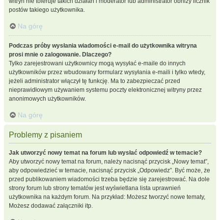
witryn nie toleruje takich działań i moderator lub administrator obniży licznik
postów takiego użytkownika.
Na górę
Podczas próby wysłania wiadomości e-mail do użytkownika witryna
prosi mnie o zalogowanie. Dlaczego?
Tylko zarejestrowani użytkownicy mogą wysyłać e-maile do innych
użytkowników przez wbudowany formularz wysyłania e-maili i tylko wtedy,
jeżeli administrator włączył tę funkcję. Ma to zabezpieczać przed
nieprawidłowym używaniem systemu poczty elektronicznej witryny przez
anonimowych użytkowników.
Na górę
Problemy z pisaniem
Jak utworzyć nowy temat na forum lub wysłać odpowiedź w temacie?
Aby utworzyć nowy temat na forum, należy nacisnąć przycisk „Nowy temat”,
aby odpowiedzieć w temacie, nacisnąć przycisk „Odpowiedz”. Być może, że
przed publikowaniem wiadomości trzeba będzie się zarejestrować. Na dole
strony forum lub strony tematów jest wyświetlana lista uprawnień
użytkownika na każdym forum. Na przykład: Możesz tworzyć nowe tematy,
Możesz dodawać załączniki itp.