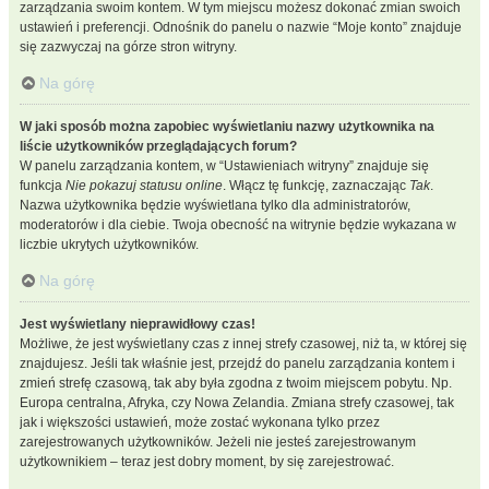
zarządzania swoim kontem. W tym miejscu możesz dokonać zmian swoich
ustawień i preferencji. Odnośnik do panelu o nazwie “Moje konto” znajduje
się zazwyczaj na górze stron witryny.
Na górę
W jaki sposób można zapobiec wyświetlaniu nazwy użytkownika na
liście użytkowników przeglądających forum?
W panelu zarządzania kontem, w “Ustawieniach witryny” znajduje się
funkcja
Nie pokazuj statusu online
. Włącz tę funkcję, zaznaczając
Tak
.
Nazwa użytkownika będzie wyświetlana tylko dla administratorów,
moderatorów i dla ciebie. Twoja obecność na witrynie będzie wykazana w
liczbie ukrytych użytkowników.
Na górę
Jest wyświetlany nieprawidłowy czas!
Możliwe, że jest wyświetlany czas z innej strefy czasowej, niż ta, w której się
znajdujesz. Jeśli tak właśnie jest, przejdź do panelu zarządzania kontem i
zmień strefę czasową, tak aby była zgodna z twoim miejscem pobytu. Np.
Europa centralna, Afryka, czy Nowa Zelandia. Zmiana strefy czasowej, tak
jak i większości ustawień, może zostać wykonana tylko przez
zarejestrowanych użytkowników. Jeżeli nie jesteś zarejestrowanym
użytkownikiem – teraz jest dobry moment, by się zarejestrować.