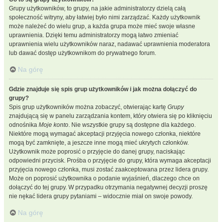
Grupy użytkowników, to grupy, na jakie administratorzy dzielą całą
społeczność witryny, aby łatwiej było nimi zarządzać. Każdy użytkownik
może należeć do wielu grup, a każda grupa może mieć swoje własne
uprawnienia. Dzięki temu administratorzy mogą łatwo zmieniać
uprawnienia wielu użytkowników naraz, nadawać uprawnienia moderatora
lub dawać dostęp użytkownikom do prywatnego forum.
Na górę
Gdzie znajduje się spis grup użytkowników i jak można dołączyć do
grupy?
Spis grup użytkowników można zobaczyć, otwierając kartę
Grupy
znajdującą się w panelu zarządzania kontem, który otwiera się po kliknięciu
odnośnika
Moje konto
. Nie wszystkie grupy są dostępne dla każdego.
Niektóre mogą wymagać akceptacji przyjęcia nowego członka, niektóre
mogą być zamknięte, a jeszcze inne mogą mieć ukrytych członków.
Użytkownik może poprosić o przyjęcie do danej grupy, naciskając
odpowiedni przycisk. Prośba o przyjęcie do grupy, która wymaga akceptacji
przyjęcia nowego członka, musi zostać zaakceptowana przez lidera grupy.
Może on poprosić użytkownika o podanie wyjaśnień, dlaczego chce on
dołączyć do tej grupy. W przypadku otrzymania negatywnej decyzji proszę
nie nękać lidera grupy pytaniami – widocznie miał on swoje powody.
Na górę