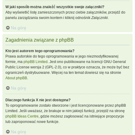
W jaki sposób można znaleźć wszystkie swoje załączniki?
Aby wyświetlić listę zamieszczonych przez ciebie załączników, przejdź do
panelu zarządzania swoim kontem i kliknij odnośnik
Załączniki
.
Na górę
Zagadnienia związane z phpBB
Kto jest autorem tego oprogramowania?
Prawa autorskie do tego oprogramowania w jego niezmodyfikowanej
formie, ma
phpBB Limited
. Jest ono publikowane na licencji GNU General
Public License wersja 2 (GPL-2.0), co w praktyce oznacza, że może być bez
ograniczeń dystrybuowane. Więcej na ten temat dowiesz się na stronie
About phpBB
.
Na górę
Dlaczego funkcja X nie jest dostępna?
To oprogramowanie zostało stworzone i jest licencjonowane przez phpBB
Limited. Jeśli uważasz, że brakuje w nim jakiejś funkcji, przejdź na stronę
phpBB Ideas Centre
, gdzie możesz zagłosować na istniejące propozycje
lub zaproponować nowe funkcje.
Na górę