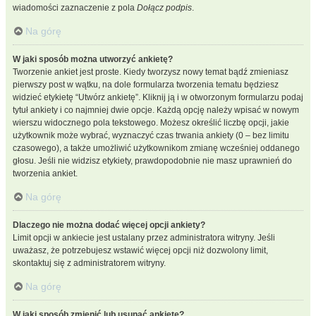
wiadomości zaznaczenie z pola
Dołącz podpis
.
Na górę
W jaki sposób można utworzyć ankietę?
Tworzenie ankiet jest proste. Kiedy tworzysz nowy temat bądź zmieniasz
pierwszy post w wątku, na dole formularza tworzenia tematu będziesz
widzieć etykietę “Utwórz ankietę”. Kliknij ją i w otworzonym formularzu podaj
tytuł ankiety i co najmniej dwie opcje. Każdą opcję należy wpisać w nowym
wierszu widocznego pola tekstowego. Możesz określić liczbę opcji, jakie
użytkownik może wybrać, wyznaczyć czas trwania ankiety (0 – bez limitu
czasowego), a także umożliwić użytkownikom zmianę wcześniej oddanego
głosu. Jeśli nie widzisz etykiety, prawdopodobnie nie masz uprawnień do
tworzenia ankiet.
Na górę
Dlaczego nie można dodać więcej opcji ankiety?
Limit opcji w ankiecie jest ustalany przez administratora witryny. Jeśli
uważasz, że potrzebujesz wstawić więcej opcji niż dozwolony limit,
skontaktuj się z administratorem witryny.
Na górę
W jaki sposób zmienić lub usunąć ankietę?