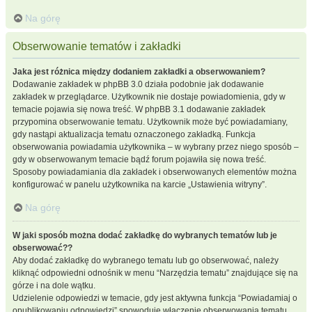
Na górę
Obserwowanie tematów i zakładki
Jaka jest różnica między dodaniem zakładki a obserwowaniem?
Dodawanie zakładek w phpBB 3.0 działa podobnie jak dodawanie
zakładek w przeglądarce. Użytkownik nie dostaje powiadomienia, gdy w
temacie pojawia się nowa treść. W phpBB 3.1 dodawanie zakładek
przypomina obserwowanie tematu. Użytkownik może być powiadamiany,
gdy nastąpi aktualizacja tematu oznaczonego zakładką. Funkcja
obserwowania powiadamia użytkownika – w wybrany przez niego sposób –
gdy w obserwowanym temacie bądź forum pojawiła się nowa treść.
Sposoby powiadamiania dla zakładek i obserwowanych elementów można
konfigurować w panelu użytkownika na karcie „Ustawienia witryny”.
Na górę
W jaki sposób można dodać zakładkę do wybranych tematów lub je
obserwować??
Aby dodać zakładkę do wybranego tematu lub go obserwować, należy
kliknąć odpowiedni odnośnik w menu “Narzędzia tematu” znajdujące się na
górze i na dole wątku.
Udzielenie odpowiedzi w temacie, gdy jest aktywna funkcja “Powiadamiaj o
opublikowaniu odpowiedzi” spowoduje włączenie obserwowania tematu.