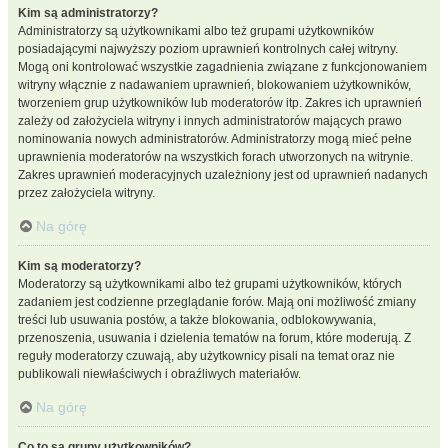
Kim są administratorzy?
Administratorzy są użytkownikami albo też grupami użytkowników
posiadającymi najwyższy poziom uprawnień kontrolnych całej witryny.
Mogą oni kontrolować wszystkie zagadnienia związane z funkcjonowaniem
witryny włącznie z nadawaniem uprawnień, blokowaniem użytkowników,
tworzeniem grup użytkowników lub moderatorów itp. Zakres ich uprawnień
zależy od założyciela witryny i innych administratorów mających prawo
nominowania nowych administratorów. Administratorzy mogą mieć pełne
uprawnienia moderatorów na wszystkich forach utworzonych na witrynie.
Zakres uprawnień moderacyjnych uzależniony jest od uprawnień nadanych
przez założyciela witryny.
Na górę
Kim są moderatorzy?
Moderatorzy są użytkownikami albo też grupami użytkowników, których
zadaniem jest codzienne przeglądanie forów. Mają oni możliwość zmiany
treści lub usuwania postów, a także blokowania, odblokowywania,
przenoszenia, usuwania i dzielenia tematów na forum, które moderują. Z
reguły moderatorzy czuwają, aby użytkownicy pisali na temat oraz nie
publikowali niewłaściwych i obraźliwych materiałów.
Na górę
Co to są grupy użytkowników?