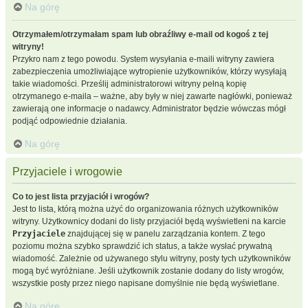
Na górę
Otrzymałem/otrzymałam spam lub obraźliwy e-mail od kogoś z tej
witryny!
Przykro nam z tego powodu. System wysyłania e-maili witryny zawiera
zabezpieczenia umożliwiające wytropienie użytkowników, którzy wysyłają
takie wiadomości. Prześlij administratorowi witryny pełną kopię
otrzymanego e-maila – ważne, aby były w niej zawarte nagłówki, ponieważ
zawierają one informacje o nadawcy. Administrator będzie wówczas mógł
podjąć odpowiednie działania.
Na górę
Przyjaciele i wrogowie
Co to jest lista przyjaciół i wrogów?
Jest to lista, którą można użyć do organizowania różnych użytkowników
witryny. Użytkownicy dodani do listy przyjaciół będą wyświetleni na karcie
Przyjaciele
znajdującej się w panelu zarządzania kontem. Z tego
poziomu można szybko sprawdzić ich status, a także wysłać prywatną
wiadomość. Zależnie od używanego stylu witryny, posty tych użytkowników
mogą być wyróżniane. Jeśli użytkownik zostanie dodany do listy wrogów,
wszystkie posty przez niego napisane domyślnie nie będą wyświetlane.
Na górę