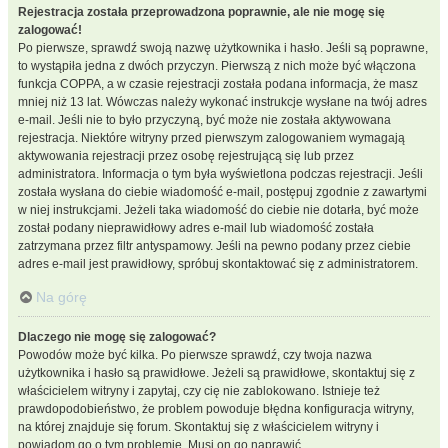
Rejestracja została przeprowadzona poprawnie, ale nie mogę się
zalogować!
Po pierwsze, sprawdź swoją nazwę użytkownika i hasło. Jeśli są poprawne,
to wystąpiła jedna z dwóch przyczyn. Pierwszą z nich może być włączona
funkcja COPPA, a w czasie rejestracji została podana informacja, że masz
mniej niż 13 lat. Wówczas należy wykonać instrukcje wysłane na twój adres
e-mail. Jeśli nie to było przyczyną, być może nie została aktywowana
rejestracja. Niektóre witryny przed pierwszym zalogowaniem wymagają
aktywowania rejestracji przez osobę rejestrującą się lub przez
administratora. Informacja o tym była wyświetlona podczas rejestracji. Jeśli
została wysłana do ciebie wiadomość e-mail, postępuj zgodnie z zawartymi
w niej instrukcjami. Jeżeli taka wiadomość do ciebie nie dotarła, być może
został podany nieprawidłowy adres e-mail lub wiadomość została
zatrzymana przez filtr antyspamowy. Jeśli na pewno podany przez ciebie
adres e-mail jest prawidłowy, spróbuj skontaktować się z administratorem.
Na górę
Dlaczego nie mogę się zalogować?
Powodów może być kilka. Po pierwsze sprawdź, czy twoja nazwa
użytkownika i hasło są prawidłowe. Jeżeli są prawidłowe, skontaktuj się z
właścicielem witryny i zapytaj, czy cię nie zablokowano. Istnieje też
prawdopodobieństwo, że problem powoduje błędna konfiguracja witryny,
na której znajduje się forum. Skontaktuj się z właścicielem witryny i
powiadom go o tym problemie. Musi on go naprawić.