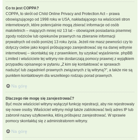
Co to jest COPPA?
COPPA, to skrót od Child Online Privacy and Protection Act – prawa
obowiązującego od 1998 roku w USA, nakładającego na właścicieli stron
internetowych, które potencjalnie mogą zbierać informacje od osób
małoletnich – mających mniej niż 13 lat – obowiązek posiadania pisemnej
zgody rodziców lub opiekunów prawnych na zbieranie informacji
prywatnych od osób poniżej 13 roku życia. Jeżeli nie masz pewności czy to
dotyczy ciebie jako kogoś próbującego zarejestrować się na danej witrynie
internetowej – skontaktuj się z prawnikiem, by uzyskać wyjaśnienie. phpBB
Limited i właściciele tej witryny nie dostarczają pomocy prawnej z wyjątkiem
przypadku opisanego w pytaniu „Z kim się kontaktować w sprawach
nadużyć lub zagadnień prawnych związanych z tą witryną?”, a także nie są
punktem kontaktowym dla wszelkiego rodzaju porad prawnych.
Na górę
Dlaczego nie mogę się zarejestrować?
Być może właściciel witryny wyłączył funkcję rejestracji, aby nie rejestrowały
się nowe osoby. Właściciel witryny mógł także zablokować twój adres IP lub
zabronił nazwy użytkownika, którą próbujesz zarejestrować. W sprawie
pomocy skontaktuj się z administratorem witryny.
Na górę