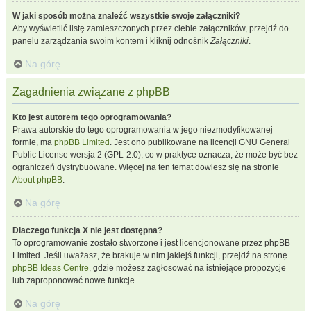
W jaki sposób można znaleźć wszystkie swoje załączniki?
Aby wyświetlić listę zamieszczonych przez ciebie załączników, przejdź do
panelu zarządzania swoim kontem i kliknij odnośnik
Załączniki
.
Na górę
Zagadnienia związane z phpBB
Kto jest autorem tego oprogramowania?
Prawa autorskie do tego oprogramowania w jego niezmodyfikowanej
formie, ma
phpBB Limited
. Jest ono publikowane na licencji GNU General
Public License wersja 2 (GPL-2.0), co w praktyce oznacza, że może być bez
ograniczeń dystrybuowane. Więcej na ten temat dowiesz się na stronie
About phpBB
.
Na górę
Dlaczego funkcja X nie jest dostępna?
To oprogramowanie zostało stworzone i jest licencjonowane przez phpBB
Limited. Jeśli uważasz, że brakuje w nim jakiejś funkcji, przejdź na stronę
phpBB Ideas Centre
, gdzie możesz zagłosować na istniejące propozycje
lub zaproponować nowe funkcje.
Na górę