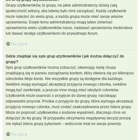
Grupy użytkowników, to grupy, na jakie administratorzy dzielą całą
społeczność witryny, aby łatwiej było nimi zarządzać. Każdy użytkownik
może należeć do wielu grup, a każda grupa może mieć swoje własne
uprawnienia. Dzięki temu administratorzy mogą łatwo zmieniać
uprawnienia wielu użytkowników naraz, nadawać uprawnienia moderatora
lub dawać dostęp użytkownikom do prywatnego forum.
Na górę
Gdzie znajduje się spis grup użytkowników i jak można dołączyć do
grupy?
Spis grup użytkowników można zobaczyć, otwierając kartę
Grupy
znajdującą się w panelu zarządzania kontem, który otwiera się po kliknięciu
odnośnika
Moje konto
. Nie wszystkie grupy są dostępne dla każdego.
Niektóre mogą wymagać akceptacji przyjęcia nowego członka, niektóre
mogą być zamknięte, a jeszcze inne mogą mieć ukrytych członków.
Użytkownik może poprosić o przyjęcie do danej grupy, naciskając
odpowiedni przycisk. Prośba o przyjęcie do grupy, która wymaga akceptacji
przyjęcia nowego członka, musi zostać zaakceptowana przez lidera grupy.
Może on poprosić użytkownika o podanie wyjaśnień, dlaczego chce on
dołączyć do tej grupy. W przypadku otrzymania negatywnej decyzji proszę
nie nękać lidera grupy pytaniami – widocznie miał on swoje powody.
Na górę