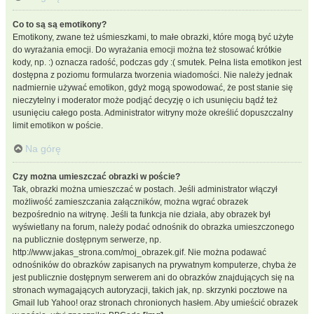
Co to są są emotikony?
Emotikony, zwane też uśmieszkami, to małe obrazki, które mogą być użyte
do wyrażania emocji. Do wyrażania emocji można też stosować krótkie
kody, np. :) oznacza radość, podczas gdy :( smutek. Pełna lista emotikon jest
dostępna z poziomu formularza tworzenia wiadomości. Nie należy jednak
nadmiernie używać emotikon, gdyż mogą spowodować, że post stanie się
nieczytelny i moderator może podjąć decyzję o ich usunięciu bądź też
usunięciu całego posta. Administrator witryny może określić dopuszczalny
limit emotikon w poście.
Na górę
Czy można umieszczać obrazki w poście?
Tak, obrazki można umieszczać w postach. Jeśli administrator włączył
możliwość zamieszczania załączników, można wgrać obrazek
bezpośrednio na witrynę. Jeśli ta funkcja nie działa, aby obrazek był
wyświetlany na forum, należy podać odnośnik do obrazka umieszczonego
na publicznie dostępnym serwerze, np.
http://www.jakas_strona.com/moj_obrazek.gif. Nie można podawać
odnośników do obrazków zapisanych na prywatnym komputerze, chyba że
jest publicznie dostępnym serwerem ani do obrazków znajdujących się na
stronach wymagających autoryzacji, takich jak, np. skrzynki pocztowe na
Gmail lub Yahoo! oraz stronach chronionych hasłem. Aby umieścić obrazek