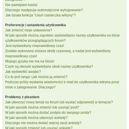
Nie pamiętam hasła!
Dlaczego następuje automatyczne wylogowanie?
Jak działa funkcja “Usuń ciasteczka witryny”?
Preferencje i ustawienia użytkownika
Jak zmienić moje ustawienia?
W jaki sposób można zapobiec wyświetlaniu nazwy użytkownika na liście
użytkowników przeglądających forum?
Jest wyświetlany nieprawidłowy czas!
Została wykonana zmiana strefy czasowej, a nadal jest wyświetlany
nieprawidłowy czas!
Mojego języka nie ma na liście!
Czym są obrazki wyświetlane obok nazwy użytkownika?
Jak wyświetlić awatar?
Co to jest ranga i jak można ją zmienić?
Podczas próby wysłania wiadomości e-mail do użytkownika witryna prosi
mnie o zalogowanie. Dlaczego?
Problemy z pisaniem
Jak utworzyć nowy temat na forum lub wysłać odpowiedź w temacie?
W jaki sposób można zmienić lub usunąć post?
W jaki sposób można dodać podpis do swojego posta?
W jaki sposób można utworzyć ankietę?
Dlaczego nie można dodać więcej opcji ankiety?
W jaki sposób zmienić lub usunąć ankietę?