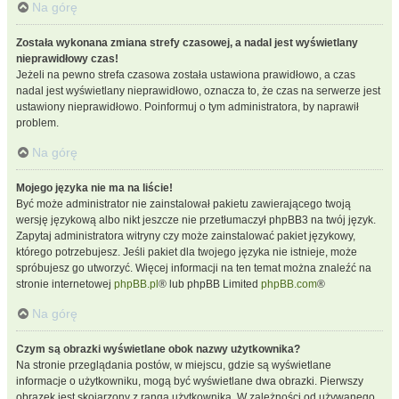
Na górę
Została wykonana zmiana strefy czasowej, a nadal jest wyświetlany
nieprawidłowy czas!
Jeżeli na pewno strefa czasowa została ustawiona prawidłowo, a czas
nadal jest wyświetlany nieprawidłowo, oznacza to, że czas na serwerze jest
ustawiony nieprawidłowo. Poinformuj o tym administratora, by naprawił
problem.
Na górę
Mojego języka nie ma na liście!
Być może administrator nie zainstalował pakietu zawierającego twoją
wersję językową albo nikt jeszcze nie przetłumaczył phpBB3 na twój język.
Zapytaj administratora witryny czy może zainstalować pakiet językowy,
którego potrzebujesz. Jeśli pakiet dla twojego języka nie istnieje, może
spróbujesz go utworzyć. Więcej informacji na ten temat można znaleźć na
stronie internetowej
phpBB.pl
® lub phpBB Limited
phpBB.com
®
Na górę
Czym są obrazki wyświetlane obok nazwy użytkownika?
Na stronie przeglądania postów, w miejscu, gdzie są wyświetlane
informacje o użytkowniku, mogą być wyświetlane dwa obrazki. Pierwszy
obrazek jest skojarzony z rangą użytkownika. W zależności od używanego