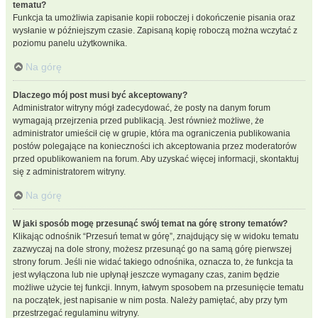
tematu?
Funkcja ta umożliwia zapisanie kopii roboczej i dokończenie pisania oraz
wysłanie w późniejszym czasie. Zapisaną kopię roboczą można wczytać z
poziomu panelu użytkownika.
Na górę
Dlaczego mój post musi być akceptowany?
Administrator witryny mógł zadecydować, że posty na danym forum
wymagają przejrzenia przed publikacją. Jest również możliwe, że
administrator umieścił cię w grupie, która ma ograniczenia publikowania
postów polegające na konieczności ich akceptowania przez moderatorów
przed opublikowaniem na forum. Aby uzyskać więcej informacji, skontaktuj
się z administratorem witryny.
Na górę
W jaki sposób mogę przesunąć swój temat na górę strony tematów?
Klikając odnośnik “Przesuń temat w górę”, znajdujący się w widoku tematu
zazwyczaj na dole strony, możesz przesunąć go na samą górę pierwszej
strony forum. Jeśli nie widać takiego odnośnika, oznacza to, że funkcja ta
jest wyłączona lub nie upłynął jeszcze wymagany czas, zanim będzie
możliwe użycie tej funkcji. Innym, łatwym sposobem na przesunięcie tematu
na początek, jest napisanie w nim posta. Należy pamiętać, aby przy tym
przestrzegać regulaminu witryny.