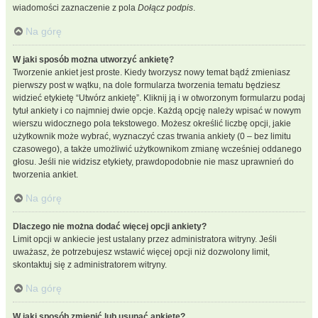
wiadomości zaznaczenie z pola
Dołącz podpis
.
Na górę
W jaki sposób można utworzyć ankietę?
Tworzenie ankiet jest proste. Kiedy tworzysz nowy temat bądź zmieniasz
pierwszy post w wątku, na dole formularza tworzenia tematu będziesz
widzieć etykietę “Utwórz ankietę”. Kliknij ją i w otworzonym formularzu podaj
tytuł ankiety i co najmniej dwie opcje. Każdą opcję należy wpisać w nowym
wierszu widocznego pola tekstowego. Możesz określić liczbę opcji, jakie
użytkownik może wybrać, wyznaczyć czas trwania ankiety (0 – bez limitu
czasowego), a także umożliwić użytkownikom zmianę wcześniej oddanego
głosu. Jeśli nie widzisz etykiety, prawdopodobnie nie masz uprawnień do
tworzenia ankiet.
Na górę
Dlaczego nie można dodać więcej opcji ankiety?
Limit opcji w ankiecie jest ustalany przez administratora witryny. Jeśli
uważasz, że potrzebujesz wstawić więcej opcji niż dozwolony limit,
skontaktuj się z administratorem witryny.
Na górę
W jaki sposób zmienić lub usunąć ankietę?