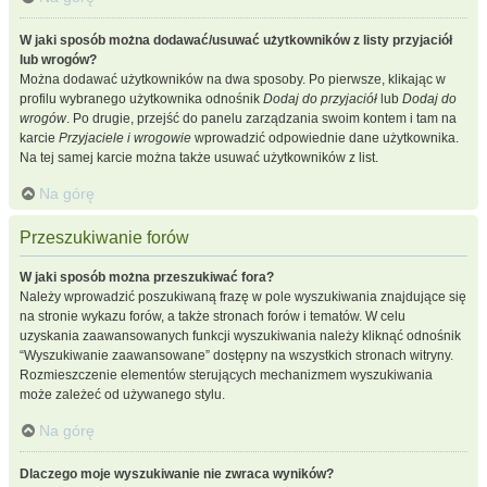
W jaki sposób można dodawać/usuwać użytkowników z listy przyjaciół
lub wrogów?
Można dodawać użytkowników na dwa sposoby. Po pierwsze, klikając w
profilu wybranego użytkownika odnośnik
Dodaj do przyjaciół
lub
Dodaj do
wrogów
. Po drugie, przejść do panelu zarządzania swoim kontem i tam na
karcie
Przyjaciele i wrogowie
wprowadzić odpowiednie dane użytkownika.
Na tej samej karcie można także usuwać użytkowników z list.
Na górę
Przeszukiwanie forów
W jaki sposób można przeszukiwać fora?
Należy wprowadzić poszukiwaną frazę w pole wyszukiwania znajdujące się
na stronie wykazu forów, a także stronach forów i tematów. W celu
uzyskania zaawansowanych funkcji wyszukiwania należy kliknąć odnośnik
“Wyszukiwanie zaawansowane” dostępny na wszystkich stronach witryny.
Rozmieszczenie elementów sterujących mechanizmem wyszukiwania
może zależeć od używanego stylu.
Na górę
Dlaczego moje wyszukiwanie nie zwraca wyników?