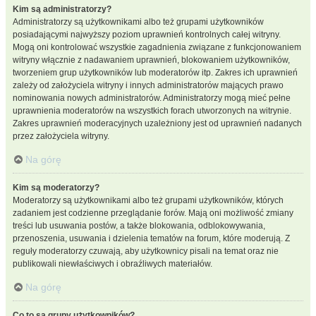
Kim są administratorzy?
Administratorzy są użytkownikami albo też grupami użytkowników
posiadającymi najwyższy poziom uprawnień kontrolnych całej witryny.
Mogą oni kontrolować wszystkie zagadnienia związane z funkcjonowaniem
witryny włącznie z nadawaniem uprawnień, blokowaniem użytkowników,
tworzeniem grup użytkowników lub moderatorów itp. Zakres ich uprawnień
zależy od założyciela witryny i innych administratorów mających prawo
nominowania nowych administratorów. Administratorzy mogą mieć pełne
uprawnienia moderatorów na wszystkich forach utworzonych na witrynie.
Zakres uprawnień moderacyjnych uzależniony jest od uprawnień nadanych
przez założyciela witryny.
Na górę
Kim są moderatorzy?
Moderatorzy są użytkownikami albo też grupami użytkowników, których
zadaniem jest codzienne przeglądanie forów. Mają oni możliwość zmiany
treści lub usuwania postów, a także blokowania, odblokowywania,
przenoszenia, usuwania i dzielenia tematów na forum, które moderują. Z
reguły moderatorzy czuwają, aby użytkownicy pisali na temat oraz nie
publikowali niewłaściwych i obraźliwych materiałów.
Na górę
Co to są grupy użytkowników?