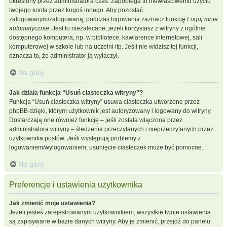
określony przez administratora czas. Zapobiega to niewłaściwemu użyciu
twojego konta przez kogoś innego. Aby pozostać
zalogowanym/zalogowaną, podczas logowania zaznacz funkcję
Loguj mnie
automatycznie
. Jest to niezalecane, jeżeli korzystasz z witryny z ogólnie
dostępnego komputera, np. w bibliotece, kawiarence internetowej, sali
komputerowej w szkole lub na uczelni itp. Jeśli nie widzisz tej funkcji,
oznacza to, że administrator ją wyłączył.
Na górę
Jak działa funkcja “Usuń ciasteczka witryny”?
Funkcja “Usuń ciasteczka witryny” usuwa ciasteczka utworzone przez
phpBB dzięki, którym użytkownik jest autoryzowany i logowany do witryny.
Dostarczają one również funkcję – jeśli została włączona przez
administratora witryny – śledzenia przeczytanych i nieprzeczytanych przez
użytkownika postów. Jeśli występują problemy z
logowaniem/wylogowaniem, usunięcie ciasteczek może być pomocne.
Na górę
Preferencje i ustawienia użytkownika
Jak zmienić moje ustawienia?
Jeżeli jesteś zarejestrowanym użytkownikiem, wszystkie twoje ustawienia
są zapisywane w bazie danych witryny. Aby je zmienić, przejdź do panelu