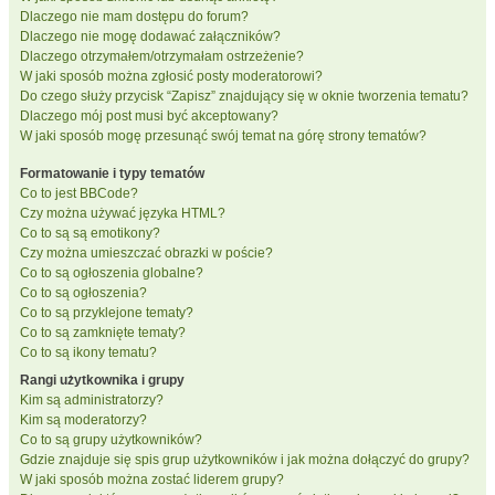
Dlaczego nie mam dostępu do forum?
Dlaczego nie mogę dodawać załączników?
Dlaczego otrzymałem/otrzymałam ostrzeżenie?
W jaki sposób można zgłosić posty moderatorowi?
Do czego służy przycisk “Zapisz” znajdujący się w oknie tworzenia tematu?
Dlaczego mój post musi być akceptowany?
W jaki sposób mogę przesunąć swój temat na górę strony tematów?
Formatowanie i typy tematów
Co to jest BBCode?
Czy można używać języka HTML?
Co to są są emotikony?
Czy można umieszczać obrazki w poście?
Co to są ogłoszenia globalne?
Co to są ogłoszenia?
Co to są przyklejone tematy?
Co to są zamknięte tematy?
Co to są ikony tematu?
Rangi użytkownika i grupy
Kim są administratorzy?
Kim są moderatorzy?
Co to są grupy użytkowników?
Gdzie znajduje się spis grup użytkowników i jak można dołączyć do grupy?
W jaki sposób można zostać liderem grupy?