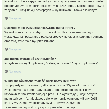
Prawdopodobnie zapytanie nie było jasno sprecyzowane i zawierało wiele
podobnych zwrotów niezindeksowanych przez phpBB. Dokładnie sprecyzuj
zapytanie – użyj funkcji dostępnych w wyszukiwaniu zaawansowanym.
Na górę
Dlaczego moje wyszukiwanie zwraca pustą stronę?!
Wyszukiwanie zwróciło zbyt dużo wyników. Użyj zaawansowanego
wyszukiwania i postaraj się bardziej precyzyjnie określić szukany fragment
oraz fora, które mają być przeszukane.
Na górę
Jak można wyszukać użytkowników?
Przejdź na stronę “Użytkownicy” i kliknij odnośnik “Znajdź użytkownika”.
Na górę
W jaki sposób można znaleźć swoje posty i tematy?
Swoje posty można znaleźć, klikając odnośnik “Wyświetl moje posty”
znajdujący się w panelu zarządzania kontem lub odnośnik “Posty
użytkownika” na stronie swojego profilu lub wybierając „Twoje posty” z
menu „Więcej…” znajdującego się w górnym lewym rogu witryny. Jeśli
chcesz wyszukać swoje tematy, użyj strony wyszukiwania
zaawansowanego i skorzystaj z odpowiednich funkcji.