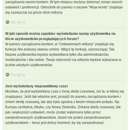
zarządzania swoim kontem. W tym miejscu możesz dokonać zmian swoich
ustawień i preferencji. Odnośnik do panelu o nazwie “Moje konto” znajduje
się zazwyczaj na górze stron witryny.
Na górę
W jaki sposób można zapobiec wyświetlaniu nazwy użytkownika na
liście użytkowników przeglądających forum?
W panelu zarządzania kontem, w “Ustawieniach witryny” znajduje się
funkcja
Nie pokazuj statusu online
. Włącz tę funkcję, zaznaczając
Tak
.
Nazwa użytkownika będzie wyświetlana tylko dla administratorów,
moderatorów i dla ciebie. Twoja obecność na witrynie będzie wykazana w
liczbie ukrytych użytkowników.
Na górę
Jest wyświetlany nieprawidłowy czas!
Możliwe, że jest wyświetlany czas z innej strefy czasowej, niż ta, w której się
znajdujesz. Jeśli tak właśnie jest, przejdź do panelu zarządzania kontem i
zmień strefę czasową, tak aby była zgodna z twoim miejscem pobytu. Np.
Europa centralna, Afryka, czy Nowa Zelandia. Zmiana strefy czasowej, tak
jak i większości ustawień, może zostać wykonana tylko przez
zarejestrowanych użytkowników. Jeżeli nie jesteś zarejestrowanym
użytkownikiem – teraz jest dobry moment, by się zarejestrować.