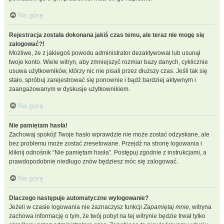
Na górę
Rejestracja została dokonana jakiś czas temu, ale teraz nie mogę się
zalogować?!
Możliwe, że z jakiegoś powodu administrator dezaktywował lub usunął
twoje konto. Wiele witryn, aby zmniejszyć rozmiar bazy danych, cyklicznie
usuwa użytkowników, którzy nic nie pisali przez dłuższy czas. Jeśli tak się
stało, spróbuj zarejestrować się ponownie i bądź bardziej aktywnym i
zaangażowanym w dyskusje użytkownikiem.
Na górę
Nie pamiętam hasła!
Zachowaj spokój! Twoje hasło wprawdzie nie może zostać odzyskane, ale
bez problemu może zostać zresetowane. Przejdź na stronę logowania i
kliknij odnośnik “Nie pamiętam hasła”. Postępuj zgodnie z instrukcjami, a
prawdopodobnie niedługo znów będziesz móc się zalogować.
Na górę
Dlaczego następuje automatyczne wylogowanie?
Jeżeli w czasie logowania nie zaznaczysz funkcji
Zapamiętaj mnie
, witryna
zachowa informację o tym, że twój pobyt na tej witrynie będzie trwał tylko