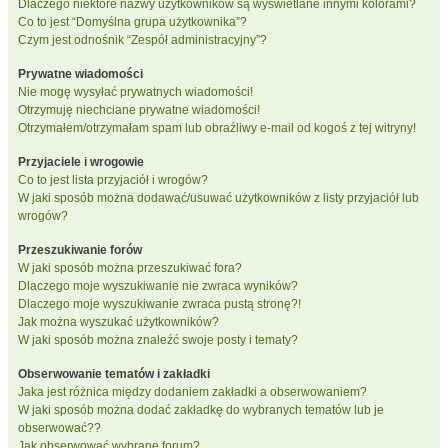
Dlaczego niektóre nazwy użytkowników są wyświetlane innymi kolorami?
Co to jest “Domyślna grupa użytkownika”?
Czym jest odnośnik “Zespół administracyjny”?
Prywatne wiadomości
Nie mogę wysyłać prywatnych wiadomości!
Otrzymuję niechciane prywatne wiadomości!
Otrzymałem/otrzymałam spam lub obraźliwy e-mail od kogoś z tej witryny!
Przyjaciele i wrogowie
Co to jest lista przyjaciół i wrogów?
W jaki sposób można dodawać/usuwać użytkowników z listy przyjaciół lub
wrogów?
Przeszukiwanie forów
W jaki sposób można przeszukiwać fora?
Dlaczego moje wyszukiwanie nie zwraca wyników?
Dlaczego moje wyszukiwanie zwraca pustą stronę?!
Jak można wyszukać użytkowników?
W jaki sposób można znaleźć swoje posty i tematy?
Obserwowanie tematów i zakładki
Jaka jest różnica między dodaniem zakładki a obserwowaniem?
W jaki sposób można dodać zakładkę do wybranych tematów lub je
obserwować??
Jak obserwować wybrane forum?