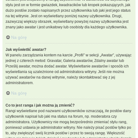
stylu jest on w formie gwiazdek, kwadracików lub kropek pokazujących, jak
dużo postów zostało napisanych przez użytkownika lub jaki jest jego status
na tej witrynie. Jest on wyświetlany poniżej nazwy użytkownika. Drugi,
zazwyczaj większy obrazek, wyświetlany powyżej nazwy użytkownika jest
znany jako awatar i jest unikatowy lub osobisty dla każdego użytkownika.
Na górę
Jak wyświetlić awatar?
W panelu zarządzania kontem na karcie „Profil” w sekcji „Awatar”, używając
jednej z czterech metod: Gravatar, Galeria awatarów, Zdalny awatar lub
Prześlij awatar, można dodać awatar. Wyświetlanie awatarów i sposób ich
wyświetlania są uzależnione od administratora witryny. Jeśli nie można
używać awatarów na danej witrynie, należy skontaktować się z jej
administratorem.
Na górę
Co to jest ranga i jak można ją zmienić?
Rangi wyświetlane pod nazwami użytkowników oznaczają, ile postów dany
użytkownik napisał lub jaki ma status na forum, np. moderatora czy
administratora. Użytkownicy nie mogą bezpośrednio zmieniać stylu rang,
ponieważ ustawia je administrator witryny. Nie należy pisać postów tylko po
to, aby zwiększyć swój licznik postów i przez to swoją rangę. Większość