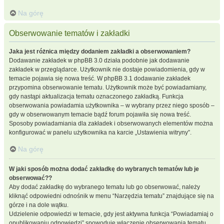
Na górę
Obserwowanie tematów i zakładki
Jaka jest różnica między dodaniem zakładki a obserwowaniem?
Dodawanie zakładek w phpBB 3.0 działa podobnie jak dodawanie
zakładek w przeglądarce. Użytkownik nie dostaje powiadomienia, gdy w
temacie pojawia się nowa treść. W phpBB 3.1 dodawanie zakładek
przypomina obserwowanie tematu. Użytkownik może być powiadamiany,
gdy nastąpi aktualizacja tematu oznaczonego zakładką. Funkcja
obserwowania powiadamia użytkownika – w wybrany przez niego sposób –
gdy w obserwowanym temacie bądź forum pojawiła się nowa treść.
Sposoby powiadamiania dla zakładek i obserwowanych elementów można
konfigurować w panelu użytkownika na karcie „Ustawienia witryny”.
Na górę
W jaki sposób można dodać zakładkę do wybranych tematów lub je
obserwować??
Aby dodać zakładkę do wybranego tematu lub go obserwować, należy
kliknąć odpowiedni odnośnik w menu “Narzędzia tematu” znajdujące się na
górze i na dole wątku.
Udzielenie odpowiedzi w temacie, gdy jest aktywna funkcja “Powiadamiaj o
opublikowaniu odpowiedzi” spowoduje włączenie obserwowania tematu.