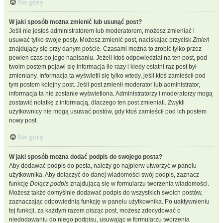
Na górę
W jaki sposób można zmienić lub usunąć post?
Jeśli nie jesteś administratorem lub moderatorem, możesz zmieniać i
usuwać tylko swoje posty. Możesz zmienić post, naciskając przycisk
Zmień
znajdujący się przy danym poście. Czasami można to zrobić tylko przez
pewien czas po jego napisaniu. Jeżeli ktoś odpowiedział na ten post, pod
twoim postem pojawi się informacja ile razy i kiedy ostatni raz post był
zmieniany. Informacja ta wyświetli się tylko wtedy, jeśli ktoś zamieścił pod
tym postem kolejny post. Jeśli post zmienił moderator lub administrator,
informacja ta nie zostanie wyświetlona. Administratorzy i moderatorzy mogą
zostawić notatkę z informacją, dlaczego ten post zmieniali. Zwykli
użytkownicy nie mogą usuwać postów, gdy ktoś zamieścił pod ich postem
nowy post.
Na górę
W jaki sposób można dodać podpis do swojego posta?
Aby dodawać podpis do posta, należy go najpierw utworzyć w panelu
użytkownika. Aby dołączyć do danej wiadomości swój podpis, zaznacz
funkcję
Dołącz podpis
znajdującą się w formularzu tworzenia wiadomości.
Możesz także domyślnie dodawać podpis do wszystkich swoich postów,
zaznaczając odpowiednią funkcję w panelu użytkownika. Po uaktywnieniu
tej funkcji, za każdym razem pisząc post, możesz zdecydować o
niedodawaniu do niego podpisu, usuwając w formularzu tworzenia