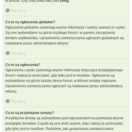
w poście, użyj znacznika BBCode
[img]
.
Na górę
Co to są ogłoszenia globalne?
Ogłoszenia globalne zawierają ważne informacje i należy zawsze je czytać.
Są one wyświetlane na górze każdego forum i w panelu zarządzania
kontem użytkownika. Uprawnienia zamieszczania ogłoszeń globalnych są
nadawane przez administratora witryny.
Na górę
Co to są ogłoszenia?
Ogłoszenia często zawierają ważne informacje dotyczące przeglądanego
forum i należy je przeczytać, gdy tylko jest to możliwe. Ogłoszenia są
wyświetlane na górze każdej strony forum, w którym zostały napisane.
Uprawnienia zamieszczania ogłoszeń są nadawane przez administratora
witryny.
Na górę
Co to są przyklejone tematy?
Przyklejone tematy są wyświetlane pod ogłoszeniami na pierwszej stronie
przeglądu tematów. Często są one dość ważne, więc należy je przeczytać,
gdy tylko jest to możliwe. Podobnie, jak uprawnienia zamieszczania