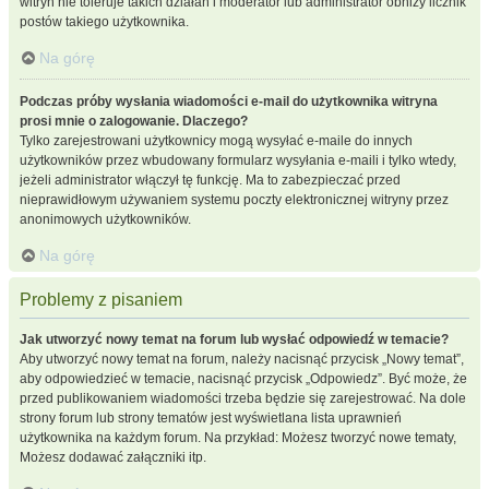
witryn nie toleruje takich działań i moderator lub administrator obniży licznik
postów takiego użytkownika.
Na górę
Podczas próby wysłania wiadomości e-mail do użytkownika witryna
prosi mnie o zalogowanie. Dlaczego?
Tylko zarejestrowani użytkownicy mogą wysyłać e-maile do innych
użytkowników przez wbudowany formularz wysyłania e-maili i tylko wtedy,
jeżeli administrator włączył tę funkcję. Ma to zabezpieczać przed
nieprawidłowym używaniem systemu poczty elektronicznej witryny przez
anonimowych użytkowników.
Na górę
Problemy z pisaniem
Jak utworzyć nowy temat na forum lub wysłać odpowiedź w temacie?
Aby utworzyć nowy temat na forum, należy nacisnąć przycisk „Nowy temat”,
aby odpowiedzieć w temacie, nacisnąć przycisk „Odpowiedz”. Być może, że
przed publikowaniem wiadomości trzeba będzie się zarejestrować. Na dole
strony forum lub strony tematów jest wyświetlana lista uprawnień
użytkownika na każdym forum. Na przykład: Możesz tworzyć nowe tematy,
Możesz dodawać załączniki itp.