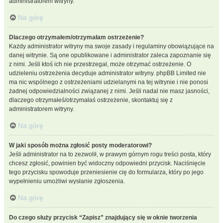
administratorem witryny.
Na górę
Dlaczego otrzymałem/otrzymałam ostrzeżenie?
Każdy administrator witryny ma swoje zasady i regulaminy obowiązujące na
danej witrynie. Są one opublikowane i administrator zaleca zapoznanie się
z nimi. Jeśli ktoś ich nie przestrzegał, może otrzymać ostrzeżenie. O
udzieleniu ostrzeżenia decyduje administrator witryny. phpBB Limited nie
ma nic wspólnego z ostrzeżeniami udzielanymi na tej witrynie i nie ponosi
żadnej odpowiedzialności związanej z nimi. Jeśli nadal nie masz jasności,
dlaczego otrzymałeś/otrzymałaś ostrzeżenie, skontaktuj się z
administratorem witryny.
Na górę
W jaki sposób można zgłosić posty moderatorowi?
Jeśli administrator na to zezwolił, w prawym górnym rogu treści posta, który
chcesz zgłosić, powinien być widoczny odpowiedni przycisk. Naciśnięcie
tego przycisku spowoduje przeniesienie cię do formularza, który po jego
wypełnieniu umożliwi wysłanie zgłoszenia.
Na górę
Do czego służy przycisk “Zapisz” znajdujący się w oknie tworzenia