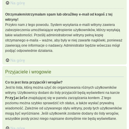
Na górę
Otrzymałem/otrzymałam spam lub obraźliwy e-mail od kogoś z tej
witryny!
Przykro nam z tego powodu. System wysyłania e-maili witryny zawiera
zabezpieczenia umożliwiające wytropienie użytkowników, którzy wysyłają
takie wiadomości. Prześlij administratorowi witryny pełną kopię
otrzymanego e-maila – ważne, aby były w niej zawarte nagłówki, ponieważ
zawierają one informacje o nadawcy. Administrator będzie wówczas mógł
podjąć odpowiednie działania.
Na górę
Przyjaciele i wrogowie
Co to jest lista przyjaciół i wrogów?
Jest to lista, którą można użyć do organizowania różnych użytkowników
witryny. Użytkownicy dodani do listy przyjaciół będą wyświetleni na karcie
Przyjaciele
znajdującej się w panelu zarządzania kontem. Z tego
poziomu można szybko sprawdzić ich status, a także wysłać prywatną
wiadomość. Zależnie od używanego stylu witryny, posty tych użytkowników
mogą być wyróżniane. Jeśli użytkownik zostanie dodany do listy wrogów,
wszystkie posty przez niego napisane domyślnie nie będą wyświetlane.
Na górę