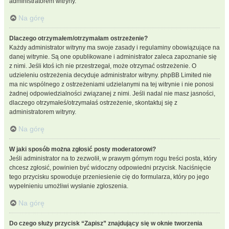
administratorem witryny.
Na górę
Dlaczego otrzymałem/otrzymałam ostrzeżenie?
Każdy administrator witryny ma swoje zasady i regulaminy obowiązujące na
danej witrynie. Są one opublikowane i administrator zaleca zapoznanie się
z nimi. Jeśli ktoś ich nie przestrzegał, może otrzymać ostrzeżenie. O
udzieleniu ostrzeżenia decyduje administrator witryny. phpBB Limited nie
ma nic wspólnego z ostrzeżeniami udzielanymi na tej witrynie i nie ponosi
żadnej odpowiedzialności związanej z nimi. Jeśli nadal nie masz jasności,
dlaczego otrzymałeś/otrzymałaś ostrzeżenie, skontaktuj się z
administratorem witryny.
Na górę
W jaki sposób można zgłosić posty moderatorowi?
Jeśli administrator na to zezwolił, w prawym górnym rogu treści posta, który
chcesz zgłosić, powinien być widoczny odpowiedni przycisk. Naciśnięcie
tego przycisku spowoduje przeniesienie cię do formularza, który po jego
wypełnieniu umożliwi wysłanie zgłoszenia.
Na górę
Do czego służy przycisk “Zapisz” znajdujący się w oknie tworzenia