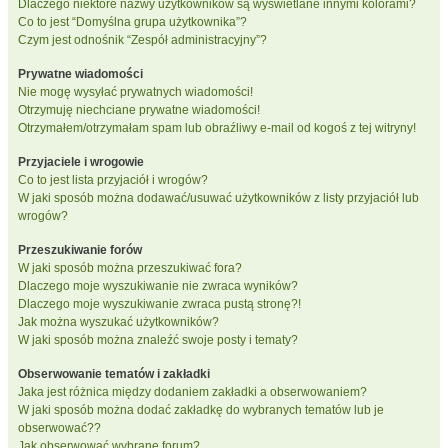
Dlaczego niektóre nazwy użytkowników są wyświetlane innymi kolorami?
Co to jest “Domyślna grupa użytkownika”?
Czym jest odnośnik “Zespół administracyjny”?
Prywatne wiadomości
Nie mogę wysyłać prywatnych wiadomości!
Otrzymuję niechciane prywatne wiadomości!
Otrzymałem/otrzymałam spam lub obraźliwy e-mail od kogoś z tej witryny!
Przyjaciele i wrogowie
Co to jest lista przyjaciół i wrogów?
W jaki sposób można dodawać/usuwać użytkowników z listy przyjaciół lub
wrogów?
Przeszukiwanie forów
W jaki sposób można przeszukiwać fora?
Dlaczego moje wyszukiwanie nie zwraca wyników?
Dlaczego moje wyszukiwanie zwraca pustą stronę?!
Jak można wyszukać użytkowników?
W jaki sposób można znaleźć swoje posty i tematy?
Obserwowanie tematów i zakładki
Jaka jest różnica między dodaniem zakładki a obserwowaniem?
W jaki sposób można dodać zakładkę do wybranych tematów lub je
obserwować??
Jak obserwować wybrane forum?