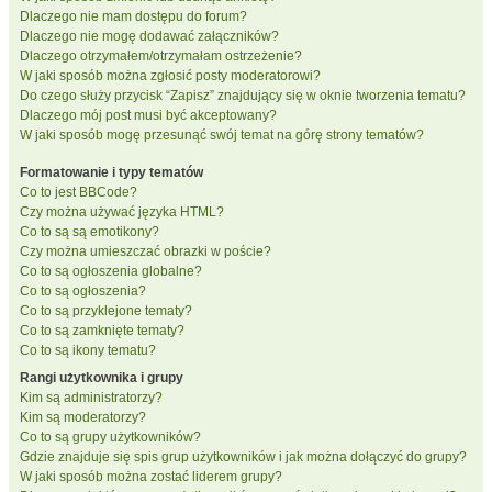
Dlaczego nie mam dostępu do forum?
Dlaczego nie mogę dodawać załączników?
Dlaczego otrzymałem/otrzymałam ostrzeżenie?
W jaki sposób można zgłosić posty moderatorowi?
Do czego służy przycisk “Zapisz” znajdujący się w oknie tworzenia tematu?
Dlaczego mój post musi być akceptowany?
W jaki sposób mogę przesunąć swój temat na górę strony tematów?
Formatowanie i typy tematów
Co to jest BBCode?
Czy można używać języka HTML?
Co to są są emotikony?
Czy można umieszczać obrazki w poście?
Co to są ogłoszenia globalne?
Co to są ogłoszenia?
Co to są przyklejone tematy?
Co to są zamknięte tematy?
Co to są ikony tematu?
Rangi użytkownika i grupy
Kim są administratorzy?
Kim są moderatorzy?
Co to są grupy użytkowników?
Gdzie znajduje się spis grup użytkowników i jak można dołączyć do grupy?
W jaki sposób można zostać liderem grupy?