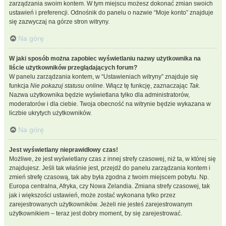
zarządzania swoim kontem. W tym miejscu możesz dokonać zmian swoich
ustawień i preferencji. Odnośnik do panelu o nazwie “Moje konto” znajduje
się zazwyczaj na górze stron witryny.
Na górę
W jaki sposób można zapobiec wyświetlaniu nazwy użytkownika na
liście użytkowników przeglądających forum?
W panelu zarządzania kontem, w “Ustawieniach witryny” znajduje się
funkcja
Nie pokazuj statusu online
. Włącz tę funkcję, zaznaczając
Tak
.
Nazwa użytkownika będzie wyświetlana tylko dla administratorów,
moderatorów i dla ciebie. Twoja obecność na witrynie będzie wykazana w
liczbie ukrytych użytkowników.
Na górę
Jest wyświetlany nieprawidłowy czas!
Możliwe, że jest wyświetlany czas z innej strefy czasowej, niż ta, w której się
znajdujesz. Jeśli tak właśnie jest, przejdź do panelu zarządzania kontem i
zmień strefę czasową, tak aby była zgodna z twoim miejscem pobytu. Np.
Europa centralna, Afryka, czy Nowa Zelandia. Zmiana strefy czasowej, tak
jak i większości ustawień, może zostać wykonana tylko przez
zarejestrowanych użytkowników. Jeżeli nie jesteś zarejestrowanym
użytkownikiem – teraz jest dobry moment, by się zarejestrować.