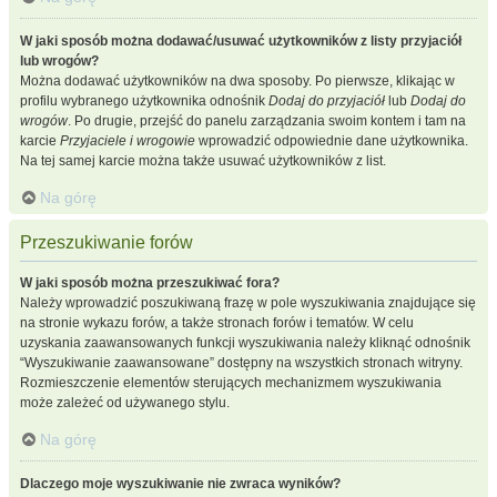
W jaki sposób można dodawać/usuwać użytkowników z listy przyjaciół
lub wrogów?
Można dodawać użytkowników na dwa sposoby. Po pierwsze, klikając w
profilu wybranego użytkownika odnośnik
Dodaj do przyjaciół
lub
Dodaj do
wrogów
. Po drugie, przejść do panelu zarządzania swoim kontem i tam na
karcie
Przyjaciele i wrogowie
wprowadzić odpowiednie dane użytkownika.
Na tej samej karcie można także usuwać użytkowników z list.
Na górę
Przeszukiwanie forów
W jaki sposób można przeszukiwać fora?
Należy wprowadzić poszukiwaną frazę w pole wyszukiwania znajdujące się
na stronie wykazu forów, a także stronach forów i tematów. W celu
uzyskania zaawansowanych funkcji wyszukiwania należy kliknąć odnośnik
“Wyszukiwanie zaawansowane” dostępny na wszystkich stronach witryny.
Rozmieszczenie elementów sterujących mechanizmem wyszukiwania
może zależeć od używanego stylu.
Na górę
Dlaczego moje wyszukiwanie nie zwraca wyników?