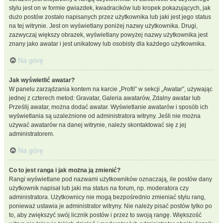
stylu jest on w formie gwiazdek, kwadracików lub kropek pokazujących, jak
dużo postów zostało napisanych przez użytkownika lub jaki jest jego status
na tej witrynie. Jest on wyświetlany poniżej nazwy użytkownika. Drugi,
zazwyczaj większy obrazek, wyświetlany powyżej nazwy użytkownika jest
znany jako awatar i jest unikatowy lub osobisty dla każdego użytkownika.
Na górę
Jak wyświetlić awatar?
W panelu zarządzania kontem na karcie „Profil” w sekcji „Awatar”, używając
jednej z czterech metod: Gravatar, Galeria awatarów, Zdalny awatar lub
Prześlij awatar, można dodać awatar. Wyświetlanie awatarów i sposób ich
wyświetlania są uzależnione od administratora witryny. Jeśli nie można
używać awatarów na danej witrynie, należy skontaktować się z jej
administratorem.
Na górę
Co to jest ranga i jak można ją zmienić?
Rangi wyświetlane pod nazwami użytkowników oznaczają, ile postów dany
użytkownik napisał lub jaki ma status na forum, np. moderatora czy
administratora. Użytkownicy nie mogą bezpośrednio zmieniać stylu rang,
ponieważ ustawia je administrator witryny. Nie należy pisać postów tylko po
to, aby zwiększyć swój licznik postów i przez to swoją rangę. Większość