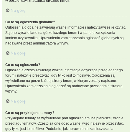
w poście, użyj znacznika BBCode
[img]
.
Na górę
Co to są ogłoszenia globalne?
Ogłoszenia globalne zawierają ważne informacje i należy zawsze je czytać.
Są one wyświetlane na górze każdego forum i w panelu zarządzania
kontem użytkownika. Uprawnienia zamieszczania ogłoszeń globalnych są
nadawane przez administratora witryny.
Na górę
Co to są ogłoszenia?
Ogłoszenia często zawierają ważne informacje dotyczące przeglądanego
forum i należy je przeczytać, gdy tylko jest to możliwe. Ogłoszenia są
wyświetlane na górze każdej strony forum, w którym zostały napisane.
Uprawnienia zamieszczania ogłoszeń są nadawane przez administratora
witryny.
Na górę
Co to są przyklejone tematy?
Przyklejone tematy są wyświetlane pod ogłoszeniami na pierwszej stronie
przeglądu tematów. Często są one dość ważne, więc należy je przeczytać,
gdy tylko jest to możliwe. Podobnie, jak uprawnienia zamieszczania