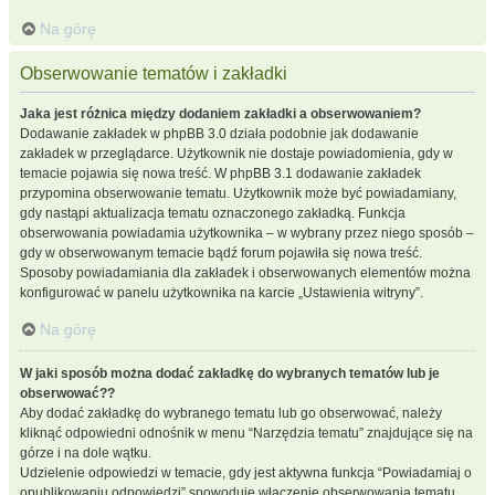
Na górę
Obserwowanie tematów i zakładki
Jaka jest różnica między dodaniem zakładki a obserwowaniem?
Dodawanie zakładek w phpBB 3.0 działa podobnie jak dodawanie
zakładek w przeglądarce. Użytkownik nie dostaje powiadomienia, gdy w
temacie pojawia się nowa treść. W phpBB 3.1 dodawanie zakładek
przypomina obserwowanie tematu. Użytkownik może być powiadamiany,
gdy nastąpi aktualizacja tematu oznaczonego zakładką. Funkcja
obserwowania powiadamia użytkownika – w wybrany przez niego sposób –
gdy w obserwowanym temacie bądź forum pojawiła się nowa treść.
Sposoby powiadamiania dla zakładek i obserwowanych elementów można
konfigurować w panelu użytkownika na karcie „Ustawienia witryny”.
Na górę
W jaki sposób można dodać zakładkę do wybranych tematów lub je
obserwować??
Aby dodać zakładkę do wybranego tematu lub go obserwować, należy
kliknąć odpowiedni odnośnik w menu “Narzędzia tematu” znajdujące się na
górze i na dole wątku.
Udzielenie odpowiedzi w temacie, gdy jest aktywna funkcja “Powiadamiaj o
opublikowaniu odpowiedzi” spowoduje włączenie obserwowania tematu.