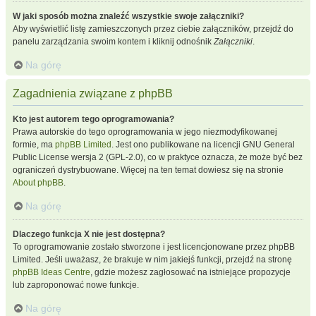
W jaki sposób można znaleźć wszystkie swoje załączniki?
Aby wyświetlić listę zamieszczonych przez ciebie załączników, przejdź do
panelu zarządzania swoim kontem i kliknij odnośnik
Załączniki
.
Na górę
Zagadnienia związane z phpBB
Kto jest autorem tego oprogramowania?
Prawa autorskie do tego oprogramowania w jego niezmodyfikowanej
formie, ma
phpBB Limited
. Jest ono publikowane na licencji GNU General
Public License wersja 2 (GPL-2.0), co w praktyce oznacza, że może być bez
ograniczeń dystrybuowane. Więcej na ten temat dowiesz się na stronie
About phpBB
.
Na górę
Dlaczego funkcja X nie jest dostępna?
To oprogramowanie zostało stworzone i jest licencjonowane przez phpBB
Limited. Jeśli uważasz, że brakuje w nim jakiejś funkcji, przejdź na stronę
phpBB Ideas Centre
, gdzie możesz zagłosować na istniejące propozycje
lub zaproponować nowe funkcje.
Na górę