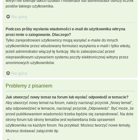
witryn nie toleruje takich działań i moderator lub administrator obniży licznik
postów takiego użytkownika.
Na górę
Podczas próby wysłania wiadomości e-mail do użytkownika witryna
prosi mnie o zalogowanie. Dlaczego?
Tylko zarejestrowani użytkownicy mogą wysyłać e-maile do innych
użytkowników przez wbudowany formularz wysyłania e-maili i tylko wtedy,
jeżeli administrator włączył tę funkcję. Ma to zabezpieczać przed
nieprawidłowym używaniem systemu poczty elektronicznej witryny przez
anonimowych użytkowników.
Na górę
Problemy z pisaniem
Jak utworzyć nowy temat na forum lub wysłać odpowiedź w temacie?
Aby utworzyć nowy temat na forum, należy nacisnąć przycisk „Nowy temat”,
aby odpowiedzieć w temacie, nacisnąć przycisk „Odpowiedz”. Być może, że
przed publikowaniem wiadomości trzeba będzie się zarejestrować. Na dole
strony forum lub strony tematów jest wyświetlana lista uprawnień
użytkownika na każdym forum. Na przykład: Możesz tworzyć nowe tematy,
Możesz dodawać załączniki itp.