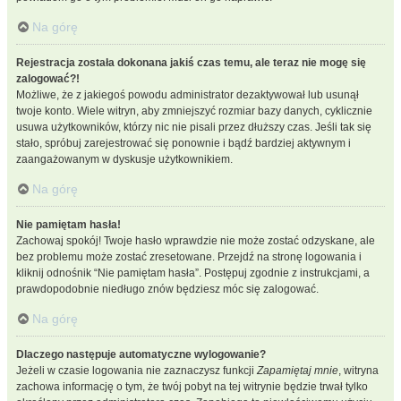
Na górę
Rejestracja została dokonana jakiś czas temu, ale teraz nie mogę się
zalogować?!
Możliwe, że z jakiegoś powodu administrator dezaktywował lub usunął
twoje konto. Wiele witryn, aby zmniejszyć rozmiar bazy danych, cyklicznie
usuwa użytkowników, którzy nic nie pisali przez dłuższy czas. Jeśli tak się
stało, spróbuj zarejestrować się ponownie i bądź bardziej aktywnym i
zaangażowanym w dyskusje użytkownikiem.
Na górę
Nie pamiętam hasła!
Zachowaj spokój! Twoje hasło wprawdzie nie może zostać odzyskane, ale
bez problemu może zostać zresetowane. Przejdź na stronę logowania i
kliknij odnośnik “Nie pamiętam hasła”. Postępuj zgodnie z instrukcjami, a
prawdopodobnie niedługo znów będziesz móc się zalogować.
Na górę
Dlaczego następuje automatyczne wylogowanie?
Jeżeli w czasie logowania nie zaznaczysz funkcji
Zapamiętaj mnie
, witryna
zachowa informację o tym, że twój pobyt na tej witrynie będzie trwał tylko