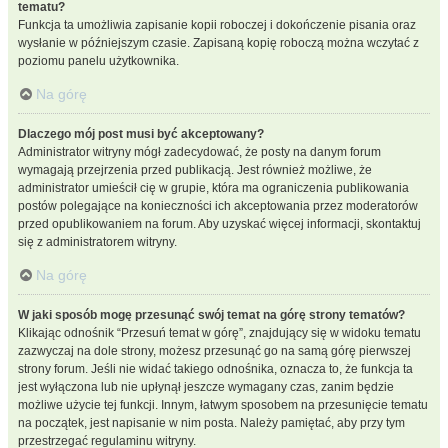
tematu?
Funkcja ta umożliwia zapisanie kopii roboczej i dokończenie pisania oraz
wysłanie w późniejszym czasie. Zapisaną kopię roboczą można wczytać z
poziomu panelu użytkownika.
Na górę
Dlaczego mój post musi być akceptowany?
Administrator witryny mógł zadecydować, że posty na danym forum
wymagają przejrzenia przed publikacją. Jest również możliwe, że
administrator umieścił cię w grupie, która ma ograniczenia publikowania
postów polegające na konieczności ich akceptowania przez moderatorów
przed opublikowaniem na forum. Aby uzyskać więcej informacji, skontaktuj
się z administratorem witryny.
Na górę
W jaki sposób mogę przesunąć swój temat na górę strony tematów?
Klikając odnośnik “Przesuń temat w górę”, znajdujący się w widoku tematu
zazwyczaj na dole strony, możesz przesunąć go na samą górę pierwszej
strony forum. Jeśli nie widać takiego odnośnika, oznacza to, że funkcja ta
jest wyłączona lub nie upłynął jeszcze wymagany czas, zanim będzie
możliwe użycie tej funkcji. Innym, łatwym sposobem na przesunięcie tematu
na początek, jest napisanie w nim posta. Należy pamiętać, aby przy tym
przestrzegać regulaminu witryny.