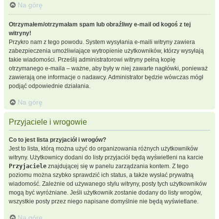
Na górę
Otrzymałem/otrzymałam spam lub obraźliwy e-mail od kogoś z tej
witryny!
Przykro nam z tego powodu. System wysyłania e-maili witryny zawiera
zabezpieczenia umożliwiające wytropienie użytkowników, którzy wysyłają
takie wiadomości. Prześlij administratorowi witryny pełną kopię
otrzymanego e-maila – ważne, aby były w niej zawarte nagłówki, ponieważ
zawierają one informacje o nadawcy. Administrator będzie wówczas mógł
podjąć odpowiednie działania.
Na górę
Przyjaciele i wrogowie
Co to jest lista przyjaciół i wrogów?
Jest to lista, którą można użyć do organizowania różnych użytkowników
witryny. Użytkownicy dodani do listy przyjaciół będą wyświetleni na karcie
Przyjaciele
znajdującej się w panelu zarządzania kontem. Z tego
poziomu można szybko sprawdzić ich status, a także wysłać prywatną
wiadomość. Zależnie od używanego stylu witryny, posty tych użytkowników
mogą być wyróżniane. Jeśli użytkownik zostanie dodany do listy wrogów,
wszystkie posty przez niego napisane domyślnie nie będą wyświetlane.
Na górę