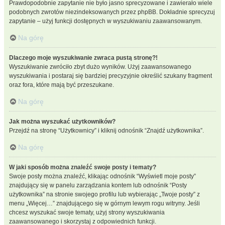
Prawdopodobnie zapytanie nie było jasno sprecyzowane i zawierało wiele
podobnych zwrotów niezindeksowanych przez phpBB. Dokładnie sprecyzuj
zapytanie – użyj funkcji dostępnych w wyszukiwaniu zaawansowanym.
Na górę
Dlaczego moje wyszukiwanie zwraca pustą stronę?!
Wyszukiwanie zwróciło zbyt dużo wyników. Użyj zaawansowanego
wyszukiwania i postaraj się bardziej precyzyjnie określić szukany fragment
oraz fora, które mają być przeszukane.
Na górę
Jak można wyszukać użytkowników?
Przejdź na stronę “Użytkownicy” i kliknij odnośnik “Znajdź użytkownika”.
Na górę
W jaki sposób można znaleźć swoje posty i tematy?
Swoje posty można znaleźć, klikając odnośnik “Wyświetl moje posty”
znajdujący się w panelu zarządzania kontem lub odnośnik “Posty
użytkownika” na stronie swojego profilu lub wybierając „Twoje posty” z
menu „Więcej…” znajdującego się w górnym lewym rogu witryny. Jeśli
chcesz wyszukać swoje tematy, użyj strony wyszukiwania
zaawansowanego i skorzystaj z odpowiednich funkcji.