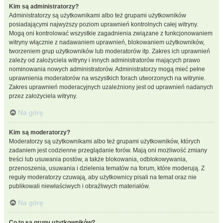
Kim są administratorzy?
Administratorzy są użytkownikami albo też grupami użytkowników
posiadającymi najwyższy poziom uprawnień kontrolnych całej witryny.
Mogą oni kontrolować wszystkie zagadnienia związane z funkcjonowaniem
witryny włącznie z nadawaniem uprawnień, blokowaniem użytkowników,
tworzeniem grup użytkowników lub moderatorów itp. Zakres ich uprawnień
zależy od założyciela witryny i innych administratorów mających prawo
nominowania nowych administratorów. Administratorzy mogą mieć pełne
uprawnienia moderatorów na wszystkich forach utworzonych na witrynie.
Zakres uprawnień moderacyjnych uzależniony jest od uprawnień nadanych
przez założyciela witryny.
Na górę
Kim są moderatorzy?
Moderatorzy są użytkownikami albo też grupami użytkowników, których
zadaniem jest codzienne przeglądanie forów. Mają oni możliwość zmiany
treści lub usuwania postów, a także blokowania, odblokowywania,
przenoszenia, usuwania i dzielenia tematów na forum, które moderują. Z
reguły moderatorzy czuwają, aby użytkownicy pisali na temat oraz nie
publikowali niewłaściwych i obraźliwych materiałów.
Na górę
Co to są grupy użytkowników?