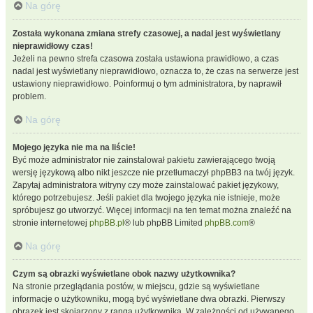
Na górę
Została wykonana zmiana strefy czasowej, a nadal jest wyświetlany
nieprawidłowy czas!
Jeżeli na pewno strefa czasowa została ustawiona prawidłowo, a czas
nadal jest wyświetlany nieprawidłowo, oznacza to, że czas na serwerze jest
ustawiony nieprawidłowo. Poinformuj o tym administratora, by naprawił
problem.
Na górę
Mojego języka nie ma na liście!
Być może administrator nie zainstalował pakietu zawierającego twoją
wersję językową albo nikt jeszcze nie przetłumaczył phpBB3 na twój język.
Zapytaj administratora witryny czy może zainstalować pakiet językowy,
którego potrzebujesz. Jeśli pakiet dla twojego języka nie istnieje, może
spróbujesz go utworzyć. Więcej informacji na ten temat można znaleźć na
stronie internetowej
phpBB.pl
® lub phpBB Limited
phpBB.com
®
Na górę
Czym są obrazki wyświetlane obok nazwy użytkownika?
Na stronie przeglądania postów, w miejscu, gdzie są wyświetlane
informacje o użytkowniku, mogą być wyświetlane dwa obrazki. Pierwszy
obrazek jest skojarzony z rangą użytkownika. W zależności od używanego