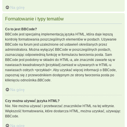
Na górę
Formatowanie i typy tematów
Co to jest BBCode?
BBCode jest specjalną implementacją języka HTML, która daje lepszą
kontrolę formatowania poszczególnych elementów w postach. Używanie
BBCode na forum jest uzależnione od ustawień określanych przez
administratora. Można wyłączyć BBCode w poszczególnych postach,
zaznaczając odpowiednią funkcję w formularzu tworzenia posta. Sam
BBCode jest podobny w składni do HTML-a, ale znaczniki zawarte są w
nawiasach kwadratowych [przykład] zamiast w używanych w HTML-u
nawiasach ostrych <przykład>. Aby uzyskać więcej informacji o BBCode,
zapoznaj się z przewodnikiem dostępnym ze strony tworzenia posta po
kliknięciu odnośnika
BBCode
.
Na górę
Czy można używać języka HTML?
Nie. Nie można używać i przetwarzać znaczników HTML na tej witrynie.
Większość formatowania, które dostarcza HTML, można uzyskać, używając
BBCode.
Na górę