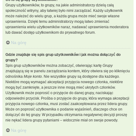
Grupy użytkowników, to grupy, na jakie administratorzy dzielą całą
społeczność witryny, aby łatwiej było nimi zarządzać. Każdy użytkownik
może należeć do wielu grup, a każda grupa może mieć swoje własne
uprawnienia. Dzięki temu administratorzy mogą łatwo zmieniać
uprawnienia wielu użytkowników naraz, nadawać uprawnienia moderatora
lub dawać dostęp użytkownikom do prywatnego forum.
Na górę
Gdzie znajduje się spis grup użytkowników i jak można dołączyć do
grupy?
Spis grup użytkowników można zobaczyć, otwierając kartę
Grupy
znajdującą się w panelu zarządzania kontem, który otwiera się po kliknięciu
odnośnika
Moje konto
. Nie wszystkie grupy są dostępne dla każdego.
Niektóre mogą wymagać akceptacji przyjęcia nowego członka, niektóre
mogą być zamknięte, a jeszcze inne mogą mieć ukrytych członków.
Użytkownik może poprosić o przyjęcie do danej grupy, naciskając
odpowiedni przycisk. Prośba o przyjęcie do grupy, która wymaga akceptacji
przyjęcia nowego członka, musi zostać zaakceptowana przez lidera grupy.
Może on poprosić użytkownika o podanie wyjaśnień, dlaczego chce on
dołączyć do tej grupy. W przypadku otrzymania negatywnej decyzji proszę
nie nękać lidera grupy pytaniami – widocznie miał on swoje powody.
Na górę