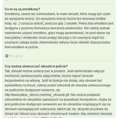
Co to są są emotikony?
Emotikony, zwane też uśmieszkami, to małe obrazki, które mogą być użyte
do wyrażania emocji. Do wyrażania emocji można też stosować krótkie
kody, np. :) oznacza radość, podczas gdy :( smutek. Pełna lista emotikon jest
dostępna z poziomu formularza tworzenia wiadomości. Nie należy jednak
nadmiernie używać emotikon, gdyż mogą spowodować, że post stanie się
nieczytelny i moderator może podjąć decyzję o ich usunięciu bądź też
usunięciu całego posta. Administrator witryny może określić dopuszczalny
limit emotikon w poście.
Na górę
Czy można umieszczać obrazki w poście?
Tak, obrazki można umieszczać w postach. Jeśli administrator włączył
możliwość zamieszczania załączników, można wgrać obrazek
bezpośrednio na witrynę. Jeśli ta funkcja nie działa, aby obrazek był
wyświetlany na forum, należy podać odnośnik do obrazka umieszczonego
na publicznie dostępnym serwerze, np.
http://www.jakas_strona.com/moj_obrazek.gif. Nie można podawać
odnośników do obrazków zapisanych na prywatnym komputerze, chyba że
jest publicznie dostępnym serwerem ani do obrazków znajdujących się na
stronach wymagających autoryzacji, takich jak, np. skrzynki pocztowe na
Gmail lub Yahoo! oraz stronach chronionych hasłem. Aby umieścić obrazek