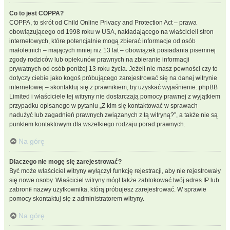
Co to jest COPPA?
COPPA, to skrót od Child Online Privacy and Protection Act – prawa
obowiązującego od 1998 roku w USA, nakładającego na właścicieli stron
internetowych, które potencjalnie mogą zbierać informacje od osób
małoletnich – mających mniej niż 13 lat – obowiązek posiadania pisemnej
zgody rodziców lub opiekunów prawnych na zbieranie informacji
prywatnych od osób poniżej 13 roku życia. Jeżeli nie masz pewności czy to
dotyczy ciebie jako kogoś próbującego zarejestrować się na danej witrynie
internetowej – skontaktuj się z prawnikiem, by uzyskać wyjaśnienie. phpBB
Limited i właściciele tej witryny nie dostarczają pomocy prawnej z wyjątkiem
przypadku opisanego w pytaniu „Z kim się kontaktować w sprawach
nadużyć lub zagadnień prawnych związanych z tą witryną?”, a także nie są
punktem kontaktowym dla wszelkiego rodzaju porad prawnych.
Na górę
Dlaczego nie mogę się zarejestrować?
Być może właściciel witryny wyłączył funkcję rejestracji, aby nie rejestrowały
się nowe osoby. Właściciel witryny mógł także zablokować twój adres IP lub
zabronił nazwy użytkownika, którą próbujesz zarejestrować. W sprawie
pomocy skontaktuj się z administratorem witryny.
Na górę