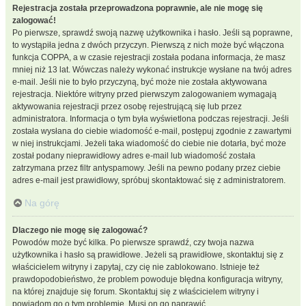
Rejestracja została przeprowadzona poprawnie, ale nie mogę się
zalogować!
Po pierwsze, sprawdź swoją nazwę użytkownika i hasło. Jeśli są poprawne,
to wystąpiła jedna z dwóch przyczyn. Pierwszą z nich może być włączona
funkcja COPPA, a w czasie rejestracji została podana informacja, że masz
mniej niż 13 lat. Wówczas należy wykonać instrukcje wysłane na twój adres
e-mail. Jeśli nie to było przyczyną, być może nie została aktywowana
rejestracja. Niektóre witryny przed pierwszym zalogowaniem wymagają
aktywowania rejestracji przez osobę rejestrującą się lub przez
administratora. Informacja o tym była wyświetlona podczas rejestracji. Jeśli
została wysłana do ciebie wiadomość e-mail, postępuj zgodnie z zawartymi
w niej instrukcjami. Jeżeli taka wiadomość do ciebie nie dotarła, być może
został podany nieprawidłowy adres e-mail lub wiadomość została
zatrzymana przez filtr antyspamowy. Jeśli na pewno podany przez ciebie
adres e-mail jest prawidłowy, spróbuj skontaktować się z administratorem.
Na górę
Dlaczego nie mogę się zalogować?
Powodów może być kilka. Po pierwsze sprawdź, czy twoja nazwa
użytkownika i hasło są prawidłowe. Jeżeli są prawidłowe, skontaktuj się z
właścicielem witryny i zapytaj, czy cię nie zablokowano. Istnieje też
prawdopodobieństwo, że problem powoduje błędna konfiguracja witryny,
na której znajduje się forum. Skontaktuj się z właścicielem witryny i
powiadom go o tym problemie. Musi on go naprawić.