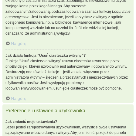
określony przez administratora czas. Zapobiega to niewłaściwemu użyciu
twojego konta przez kogoś innego. Aby pozostać
zalogowanym/zalogowaną, podczas logowania zaznacz funkcję
Loguj mnie
automatycznie
. Jest to niezalecane, jeżeli korzystasz z witryny z ogólnie
dostępnego komputera, np. w bibliotece, kawiarence internetowej, sali
komputerowej w szkole lub na uczelni itp. Jeśli nie widzisz tej funkcji,
oznacza to, że administrator ją wyłączył.
Na górę
Jak działa funkcja “Usuń ciasteczka witryny”?
Funkcja “Usuń ciasteczka witryny” usuwa ciasteczka utworzone przez
phpBB dzięki, którym użytkownik jest autoryzowany i logowany do witryny.
Dostarczają one również funkcję – jeśli została włączona przez
administratora witryny – śledzenia przeczytanych i nieprzeczytanych przez
użytkownika postów. Jeśli występują problemy z
logowaniem/wylogowaniem, usunięcie ciasteczek może być pomocne.
Na górę
Preferencje i ustawienia użytkownika
Jak zmienić moje ustawienia?
Jeżeli jesteś zarejestrowanym użytkownikiem, wszystkie twoje ustawienia
są zapisywane w bazie danych witryny. Aby je zmienić, przejdź do panelu