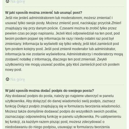
Na górę
W jaki sposób można zmienić lub usunąć post?
Jeśli nie jesteś administratorem lub moderatorem, możesz zmieniać i
usuwać tylko swoje posty. Możesz zmienić post, naciskając przycisk
Zmień
znajdujący się przy danym poście. Czasami można to zrobić tylko przez
pewien czas po jego napisaniu. Jeżeli ktoś odpowiedział na ten post, pod
twoim postem pojawi się informacja ile razy i kiedy ostatni raz post był
zmieniany. Informacja ta wyświetli się tylko wtedy, jeśli ktoś zamieścił pod
tym postem kolejny post. Jeśli post zmienił moderator lub administrator,
informacja ta nie zostanie wyświetlona. Administratorzy i moderatorzy mogą
zostawić notatkę z informacją, dlaczego ten post zmieniali. Zwykli
użytkownicy nie mogą usuwać postów, gdy ktoś zamieścił pod ich postem
nowy post.
Na górę
W jaki sposób można dodać podpis do swojego posta?
Aby dodawać podpis do posta, należy go najpierw utworzyć w panelu
użytkownika. Aby dołączyć do danej wiadomości swój podpis, zaznacz
funkcję
Dołącz podpis
znajdującą się w formularzu tworzenia wiadomości.
Możesz także domyślnie dodawać podpis do wszystkich swoich postów,
zaznaczając odpowiednią funkcję w panelu użytkownika. Po uaktywnieniu
tej funkcji, za każdym razem pisząc post, możesz zdecydować o
niedodawaniu do niego podpisu, usuwając w formularzu tworzenia