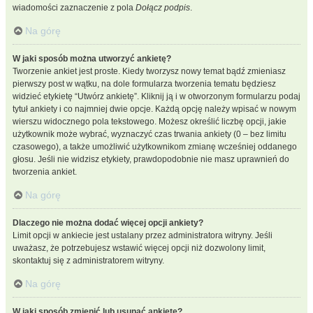
wiadomości zaznaczenie z pola
Dołącz podpis
.
Na górę
W jaki sposób można utworzyć ankietę?
Tworzenie ankiet jest proste. Kiedy tworzysz nowy temat bądź zmieniasz
pierwszy post w wątku, na dole formularza tworzenia tematu będziesz
widzieć etykietę “Utwórz ankietę”. Kliknij ją i w otworzonym formularzu podaj
tytuł ankiety i co najmniej dwie opcje. Każdą opcję należy wpisać w nowym
wierszu widocznego pola tekstowego. Możesz określić liczbę opcji, jakie
użytkownik może wybrać, wyznaczyć czas trwania ankiety (0 – bez limitu
czasowego), a także umożliwić użytkownikom zmianę wcześniej oddanego
głosu. Jeśli nie widzisz etykiety, prawdopodobnie nie masz uprawnień do
tworzenia ankiet.
Na górę
Dlaczego nie można dodać więcej opcji ankiety?
Limit opcji w ankiecie jest ustalany przez administratora witryny. Jeśli
uważasz, że potrzebujesz wstawić więcej opcji niż dozwolony limit,
skontaktuj się z administratorem witryny.
Na górę
W jaki sposób zmienić lub usunąć ankietę?