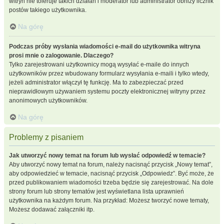
witryn nie toleruje takich działań i moderator lub administrator obniży licznik
postów takiego użytkownika.
Na górę
Podczas próby wysłania wiadomości e-mail do użytkownika witryna
prosi mnie o zalogowanie. Dlaczego?
Tylko zarejestrowani użytkownicy mogą wysyłać e-maile do innych
użytkowników przez wbudowany formularz wysyłania e-maili i tylko wtedy,
jeżeli administrator włączył tę funkcję. Ma to zabezpieczać przed
nieprawidłowym używaniem systemu poczty elektronicznej witryny przez
anonimowych użytkowników.
Na górę
Problemy z pisaniem
Jak utworzyć nowy temat na forum lub wysłać odpowiedź w temacie?
Aby utworzyć nowy temat na forum, należy nacisnąć przycisk „Nowy temat”,
aby odpowiedzieć w temacie, nacisnąć przycisk „Odpowiedz”. Być może, że
przed publikowaniem wiadomości trzeba będzie się zarejestrować. Na dole
strony forum lub strony tematów jest wyświetlana lista uprawnień
użytkownika na każdym forum. Na przykład: Możesz tworzyć nowe tematy,
Możesz dodawać załączniki itp.