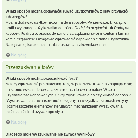
W jaki sposób można dodawać/usuwać użytkowników z listy przyjaciół
lub wrogów?
Można dodawać użytkowników na dwa sposoby. Po pierwsze, klikając w
profilu wybranego użytkownika odnośnik
Dodaj do przyjaciół
lub
Dodaj do
wrogów
. Po drugie, przejść do panelu zarządzania swoim kontem i tam na
karcie
Przyjaciele i wrogowie
wprowadzić odpowiednie dane użytkownika.
Na tej samej karcie można także usuwać użytkowników z list.
Na górę
Przeszukiwanie forów
W jaki sposób można przeszukiwać fora?
Należy wprowadzić poszukiwaną frazę w pole wyszukiwania znajdujące się
na stronie wykazu forów, a także stronach forów i tematów. W celu
uzyskania zaawansowanych funkcji wyszukiwania należy kliknąć odnośnik
“Wyszukiwanie zaawansowane” dostępny na wszystkich stronach witryny.
Rozmieszczenie elementów sterujących mechanizmem wyszukiwania
może zależeć od używanego stylu.
Na górę
Dlaczego moje wyszukiwanie nie zwraca wyników?