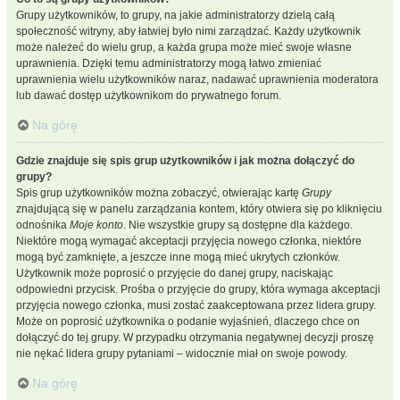
Grupy użytkowników, to grupy, na jakie administratorzy dzielą całą
społeczność witryny, aby łatwiej było nimi zarządzać. Każdy użytkownik
może należeć do wielu grup, a każda grupa może mieć swoje własne
uprawnienia. Dzięki temu administratorzy mogą łatwo zmieniać
uprawnienia wielu użytkowników naraz, nadawać uprawnienia moderatora
lub dawać dostęp użytkownikom do prywatnego forum.
Na górę
Gdzie znajduje się spis grup użytkowników i jak można dołączyć do
grupy?
Spis grup użytkowników można zobaczyć, otwierając kartę
Grupy
znajdującą się w panelu zarządzania kontem, który otwiera się po kliknięciu
odnośnika
Moje konto
. Nie wszystkie grupy są dostępne dla każdego.
Niektóre mogą wymagać akceptacji przyjęcia nowego członka, niektóre
mogą być zamknięte, a jeszcze inne mogą mieć ukrytych członków.
Użytkownik może poprosić o przyjęcie do danej grupy, naciskając
odpowiedni przycisk. Prośba o przyjęcie do grupy, która wymaga akceptacji
przyjęcia nowego członka, musi zostać zaakceptowana przez lidera grupy.
Może on poprosić użytkownika o podanie wyjaśnień, dlaczego chce on
dołączyć do tej grupy. W przypadku otrzymania negatywnej decyzji proszę
nie nękać lidera grupy pytaniami – widocznie miał on swoje powody.
Na górę