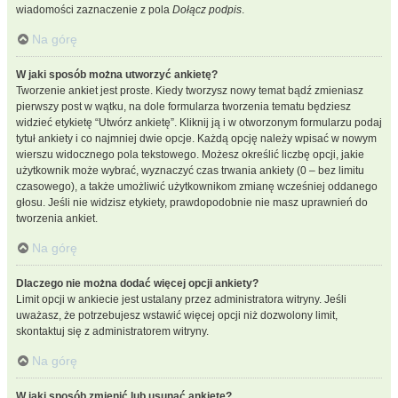
wiadomości zaznaczenie z pola
Dołącz podpis
.
Na górę
W jaki sposób można utworzyć ankietę?
Tworzenie ankiet jest proste. Kiedy tworzysz nowy temat bądź zmieniasz
pierwszy post w wątku, na dole formularza tworzenia tematu będziesz
widzieć etykietę “Utwórz ankietę”. Kliknij ją i w otworzonym formularzu podaj
tytuł ankiety i co najmniej dwie opcje. Każdą opcję należy wpisać w nowym
wierszu widocznego pola tekstowego. Możesz określić liczbę opcji, jakie
użytkownik może wybrać, wyznaczyć czas trwania ankiety (0 – bez limitu
czasowego), a także umożliwić użytkownikom zmianę wcześniej oddanego
głosu. Jeśli nie widzisz etykiety, prawdopodobnie nie masz uprawnień do
tworzenia ankiet.
Na górę
Dlaczego nie można dodać więcej opcji ankiety?
Limit opcji w ankiecie jest ustalany przez administratora witryny. Jeśli
uważasz, że potrzebujesz wstawić więcej opcji niż dozwolony limit,
skontaktuj się z administratorem witryny.
Na górę
W jaki sposób zmienić lub usunąć ankietę?