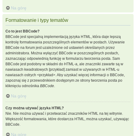
Na górę
Formatowanie i typy tematów
Co to jest BBCode?
BBCode jest specjalną implementacją języka HTML, która daje lepszą
kontrolę formatowania poszczególnych elementów w postach. Używanie
BBCode na forum jest uzależnione od ustawień określanych przez
administratora. Można wyłączyć BBCode w poszczególnych postach,
zaznaczając odpowiednią funkcję w formularzu tworzenia posta. Sam
BBCode jest podobny w składni do HTML-a, ale znaczniki zawarte są w
nawiasach kwadratowych [przykład] zamiast w używanych w HTML-u
nawiasach ostrych <przykład>. Aby uzyskać więcej informacji o BBCode,
zapoznaj się z przewodnikiem dostępnym ze strony tworzenia posta po
kliknięciu odnośnika
BBCode
.
Na górę
Czy można używać języka HTML?
Nie. Nie można używać i przetwarzać znaczników HTML na tej witrynie.
Większość formatowania, które dostarcza HTML, można uzyskać, używając
BBCode.
Na górę