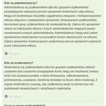
Kim są administratorzy?
Administratorzy są użytkownikami albo też grupami użytkowników
posiadającymi najwyższy poziom uprawnień kontrolnych całej witryny.
Mogą oni kontrolować wszystkie zagadnienia związane z funkcjonowaniem
witryny włącznie z nadawaniem uprawnień, blokowaniem użytkowników,
tworzeniem grup użytkowników lub moderatorów itp. Zakres ich uprawnień
zależy od założyciela witryny i innych administratorów mających prawo
nominowania nowych administratorów. Administratorzy mogą mieć pełne
uprawnienia moderatorów na wszystkich forach utworzonych na witrynie.
Zakres uprawnień moderacyjnych uzależniony jest od uprawnień nadanych
przez założyciela witryny.
Na górę
Kim są moderatorzy?
Moderatorzy są użytkownikami albo też grupami użytkowników, których
zadaniem jest codzienne przeglądanie forów. Mają oni możliwość zmiany
treści lub usuwania postów, a także blokowania, odblokowywania,
przenoszenia, usuwania i dzielenia tematów na forum, które moderują. Z
reguły moderatorzy czuwają, aby użytkownicy pisali na temat oraz nie
publikowali niewłaściwych i obraźliwych materiałów.
Na górę
Co to są grupy użytkowników?