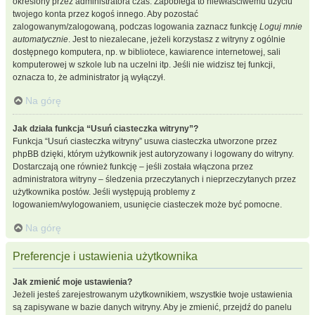
określony przez administratora czas. Zapobiega to niewłaściwemu użyciu
twojego konta przez kogoś innego. Aby pozostać
zalogowanym/zalogowaną, podczas logowania zaznacz funkcję
Loguj mnie
automatycznie
. Jest to niezalecane, jeżeli korzystasz z witryny z ogólnie
dostępnego komputera, np. w bibliotece, kawiarence internetowej, sali
komputerowej w szkole lub na uczelni itp. Jeśli nie widzisz tej funkcji,
oznacza to, że administrator ją wyłączył.
Na górę
Jak działa funkcja “Usuń ciasteczka witryny”?
Funkcja “Usuń ciasteczka witryny” usuwa ciasteczka utworzone przez
phpBB dzięki, którym użytkownik jest autoryzowany i logowany do witryny.
Dostarczają one również funkcję – jeśli została włączona przez
administratora witryny – śledzenia przeczytanych i nieprzeczytanych przez
użytkownika postów. Jeśli występują problemy z
logowaniem/wylogowaniem, usunięcie ciasteczek może być pomocne.
Na górę
Preferencje i ustawienia użytkownika
Jak zmienić moje ustawienia?
Jeżeli jesteś zarejestrowanym użytkownikiem, wszystkie twoje ustawienia
są zapisywane w bazie danych witryny. Aby je zmienić, przejdź do panelu