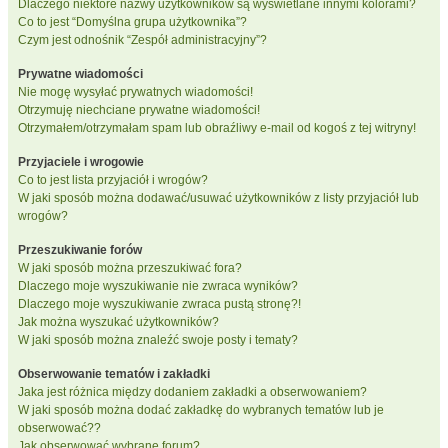
Dlaczego niektóre nazwy użytkowników są wyświetlane innymi kolorami?
Co to jest “Domyślna grupa użytkownika”?
Czym jest odnośnik “Zespół administracyjny”?
Prywatne wiadomości
Nie mogę wysyłać prywatnych wiadomości!
Otrzymuję niechciane prywatne wiadomości!
Otrzymałem/otrzymałam spam lub obraźliwy e-mail od kogoś z tej witryny!
Przyjaciele i wrogowie
Co to jest lista przyjaciół i wrogów?
W jaki sposób można dodawać/usuwać użytkowników z listy przyjaciół lub
wrogów?
Przeszukiwanie forów
W jaki sposób można przeszukiwać fora?
Dlaczego moje wyszukiwanie nie zwraca wyników?
Dlaczego moje wyszukiwanie zwraca pustą stronę?!
Jak można wyszukać użytkowników?
W jaki sposób można znaleźć swoje posty i tematy?
Obserwowanie tematów i zakładki
Jaka jest różnica między dodaniem zakładki a obserwowaniem?
W jaki sposób można dodać zakładkę do wybranych tematów lub je
obserwować??
Jak obserwować wybrane forum?