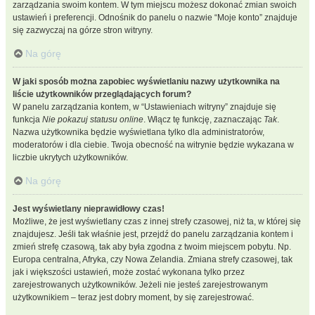
zarządzania swoim kontem. W tym miejscu możesz dokonać zmian swoich
ustawień i preferencji. Odnośnik do panelu o nazwie “Moje konto” znajduje
się zazwyczaj na górze stron witryny.
Na górę
W jaki sposób można zapobiec wyświetlaniu nazwy użytkownika na
liście użytkowników przeglądających forum?
W panelu zarządzania kontem, w “Ustawieniach witryny” znajduje się
funkcja
Nie pokazuj statusu online
. Włącz tę funkcję, zaznaczając
Tak
.
Nazwa użytkownika będzie wyświetlana tylko dla administratorów,
moderatorów i dla ciebie. Twoja obecność na witrynie będzie wykazana w
liczbie ukrytych użytkowników.
Na górę
Jest wyświetlany nieprawidłowy czas!
Możliwe, że jest wyświetlany czas z innej strefy czasowej, niż ta, w której się
znajdujesz. Jeśli tak właśnie jest, przejdź do panelu zarządzania kontem i
zmień strefę czasową, tak aby była zgodna z twoim miejscem pobytu. Np.
Europa centralna, Afryka, czy Nowa Zelandia. Zmiana strefy czasowej, tak
jak i większości ustawień, może zostać wykonana tylko przez
zarejestrowanych użytkowników. Jeżeli nie jesteś zarejestrowanym
użytkownikiem – teraz jest dobry moment, by się zarejestrować.