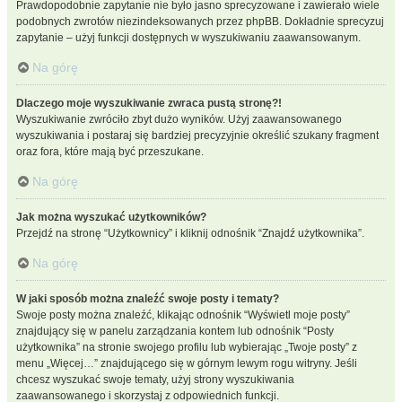
Prawdopodobnie zapytanie nie było jasno sprecyzowane i zawierało wiele
podobnych zwrotów niezindeksowanych przez phpBB. Dokładnie sprecyzuj
zapytanie – użyj funkcji dostępnych w wyszukiwaniu zaawansowanym.
Na górę
Dlaczego moje wyszukiwanie zwraca pustą stronę?!
Wyszukiwanie zwróciło zbyt dużo wyników. Użyj zaawansowanego
wyszukiwania i postaraj się bardziej precyzyjnie określić szukany fragment
oraz fora, które mają być przeszukane.
Na górę
Jak można wyszukać użytkowników?
Przejdź na stronę “Użytkownicy” i kliknij odnośnik “Znajdź użytkownika”.
Na górę
W jaki sposób można znaleźć swoje posty i tematy?
Swoje posty można znaleźć, klikając odnośnik “Wyświetl moje posty”
znajdujący się w panelu zarządzania kontem lub odnośnik “Posty
użytkownika” na stronie swojego profilu lub wybierając „Twoje posty” z
menu „Więcej…” znajdującego się w górnym lewym rogu witryny. Jeśli
chcesz wyszukać swoje tematy, użyj strony wyszukiwania
zaawansowanego i skorzystaj z odpowiednich funkcji.