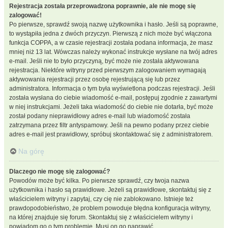
Rejestracja została przeprowadzona poprawnie, ale nie mogę się
zalogować!
Po pierwsze, sprawdź swoją nazwę użytkownika i hasło. Jeśli są poprawne,
to wystąpiła jedna z dwóch przyczyn. Pierwszą z nich może być włączona
funkcja COPPA, a w czasie rejestracji została podana informacja, że masz
mniej niż 13 lat. Wówczas należy wykonać instrukcje wysłane na twój adres
e-mail. Jeśli nie to było przyczyną, być może nie została aktywowana
rejestracja. Niektóre witryny przed pierwszym zalogowaniem wymagają
aktywowania rejestracji przez osobę rejestrującą się lub przez
administratora. Informacja o tym była wyświetlona podczas rejestracji. Jeśli
została wysłana do ciebie wiadomość e-mail, postępuj zgodnie z zawartymi
w niej instrukcjami. Jeżeli taka wiadomość do ciebie nie dotarła, być może
został podany nieprawidłowy adres e-mail lub wiadomość została
zatrzymana przez filtr antyspamowy. Jeśli na pewno podany przez ciebie
adres e-mail jest prawidłowy, spróbuj skontaktować się z administratorem.
Na górę
Dlaczego nie mogę się zalogować?
Powodów może być kilka. Po pierwsze sprawdź, czy twoja nazwa
użytkownika i hasło są prawidłowe. Jeżeli są prawidłowe, skontaktuj się z
właścicielem witryny i zapytaj, czy cię nie zablokowano. Istnieje też
prawdopodobieństwo, że problem powoduje błędna konfiguracja witryny,
na której znajduje się forum. Skontaktuj się z właścicielem witryny i
powiadom go o tym problemie. Musi on go naprawić.