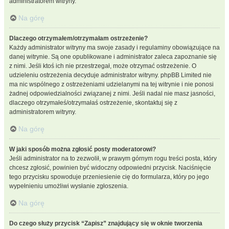
administratorem witryny.
Na górę
Dlaczego otrzymałem/otrzymałam ostrzeżenie?
Każdy administrator witryny ma swoje zasady i regulaminy obowiązujące na
danej witrynie. Są one opublikowane i administrator zaleca zapoznanie się
z nimi. Jeśli ktoś ich nie przestrzegał, może otrzymać ostrzeżenie. O
udzieleniu ostrzeżenia decyduje administrator witryny. phpBB Limited nie
ma nic wspólnego z ostrzeżeniami udzielanymi na tej witrynie i nie ponosi
żadnej odpowiedzialności związanej z nimi. Jeśli nadal nie masz jasności,
dlaczego otrzymałeś/otrzymałaś ostrzeżenie, skontaktuj się z
administratorem witryny.
Na górę
W jaki sposób można zgłosić posty moderatorowi?
Jeśli administrator na to zezwolił, w prawym górnym rogu treści posta, który
chcesz zgłosić, powinien być widoczny odpowiedni przycisk. Naciśnięcie
tego przycisku spowoduje przeniesienie cię do formularza, który po jego
wypełnieniu umożliwi wysłanie zgłoszenia.
Na górę
Do czego służy przycisk “Zapisz” znajdujący się w oknie tworzenia