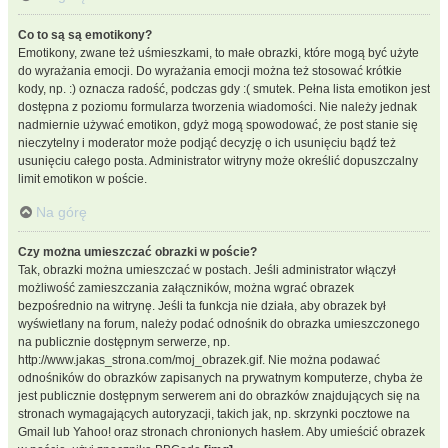
Co to są są emotikony?
Emotikony, zwane też uśmieszkami, to małe obrazki, które mogą być użyte
do wyrażania emocji. Do wyrażania emocji można też stosować krótkie
kody, np. :) oznacza radość, podczas gdy :( smutek. Pełna lista emotikon jest
dostępna z poziomu formularza tworzenia wiadomości. Nie należy jednak
nadmiernie używać emotikon, gdyż mogą spowodować, że post stanie się
nieczytelny i moderator może podjąć decyzję o ich usunięciu bądź też
usunięciu całego posta. Administrator witryny może określić dopuszczalny
limit emotikon w poście.
Na górę
Czy można umieszczać obrazki w poście?
Tak, obrazki można umieszczać w postach. Jeśli administrator włączył
możliwość zamieszczania załączników, można wgrać obrazek
bezpośrednio na witrynę. Jeśli ta funkcja nie działa, aby obrazek był
wyświetlany na forum, należy podać odnośnik do obrazka umieszczonego
na publicznie dostępnym serwerze, np.
http://www.jakas_strona.com/moj_obrazek.gif. Nie można podawać
odnośników do obrazków zapisanych na prywatnym komputerze, chyba że
jest publicznie dostępnym serwerem ani do obrazków znajdujących się na
stronach wymagających autoryzacji, takich jak, np. skrzynki pocztowe na
Gmail lub Yahoo! oraz stronach chronionych hasłem. Aby umieścić obrazek