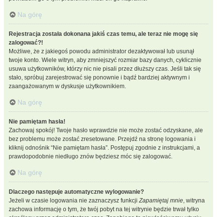
Na górę
Rejestracja została dokonana jakiś czas temu, ale teraz nie mogę się
zalogować?!
Możliwe, że z jakiegoś powodu administrator dezaktywował lub usunął
twoje konto. Wiele witryn, aby zmniejszyć rozmiar bazy danych, cyklicznie
usuwa użytkowników, którzy nic nie pisali przez dłuższy czas. Jeśli tak się
stało, spróbuj zarejestrować się ponownie i bądź bardziej aktywnym i
zaangażowanym w dyskusje użytkownikiem.
Na górę
Nie pamiętam hasła!
Zachowaj spokój! Twoje hasło wprawdzie nie może zostać odzyskane, ale
bez problemu może zostać zresetowane. Przejdź na stronę logowania i
kliknij odnośnik “Nie pamiętam hasła”. Postępuj zgodnie z instrukcjami, a
prawdopodobnie niedługo znów będziesz móc się zalogować.
Na górę
Dlaczego następuje automatyczne wylogowanie?
Jeżeli w czasie logowania nie zaznaczysz funkcji
Zapamiętaj mnie
, witryna
zachowa informację o tym, że twój pobyt na tej witrynie będzie trwał tylko