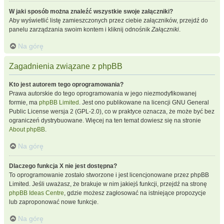
W jaki sposób można znaleźć wszystkie swoje załączniki?
Aby wyświetlić listę zamieszczonych przez ciebie załączników, przejdź do
panelu zarządzania swoim kontem i kliknij odnośnik
Załączniki
.
Na górę
Zagadnienia związane z phpBB
Kto jest autorem tego oprogramowania?
Prawa autorskie do tego oprogramowania w jego niezmodyfikowanej
formie, ma
phpBB Limited
. Jest ono publikowane na licencji GNU General
Public License wersja 2 (GPL-2.0), co w praktyce oznacza, że może być bez
ograniczeń dystrybuowane. Więcej na ten temat dowiesz się na stronie
About phpBB
.
Na górę
Dlaczego funkcja X nie jest dostępna?
To oprogramowanie zostało stworzone i jest licencjonowane przez phpBB
Limited. Jeśli uważasz, że brakuje w nim jakiejś funkcji, przejdź na stronę
phpBB Ideas Centre
, gdzie możesz zagłosować na istniejące propozycje
lub zaproponować nowe funkcje.
Na górę