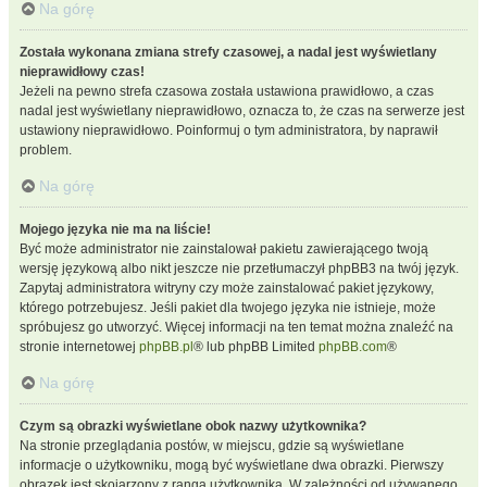
Na górę
Została wykonana zmiana strefy czasowej, a nadal jest wyświetlany
nieprawidłowy czas!
Jeżeli na pewno strefa czasowa została ustawiona prawidłowo, a czas
nadal jest wyświetlany nieprawidłowo, oznacza to, że czas na serwerze jest
ustawiony nieprawidłowo. Poinformuj o tym administratora, by naprawił
problem.
Na górę
Mojego języka nie ma na liście!
Być może administrator nie zainstalował pakietu zawierającego twoją
wersję językową albo nikt jeszcze nie przetłumaczył phpBB3 na twój język.
Zapytaj administratora witryny czy może zainstalować pakiet językowy,
którego potrzebujesz. Jeśli pakiet dla twojego języka nie istnieje, może
spróbujesz go utworzyć. Więcej informacji na ten temat można znaleźć na
stronie internetowej
phpBB.pl
® lub phpBB Limited
phpBB.com
®
Na górę
Czym są obrazki wyświetlane obok nazwy użytkownika?
Na stronie przeglądania postów, w miejscu, gdzie są wyświetlane
informacje o użytkowniku, mogą być wyświetlane dwa obrazki. Pierwszy
obrazek jest skojarzony z rangą użytkownika. W zależności od używanego