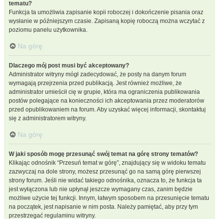
tematu?
Funkcja ta umożliwia zapisanie kopii roboczej i dokończenie pisania oraz
wysłanie w późniejszym czasie. Zapisaną kopię roboczą można wczytać z
poziomu panelu użytkownika.
Na górę
Dlaczego mój post musi być akceptowany?
Administrator witryny mógł zadecydować, że posty na danym forum
wymagają przejrzenia przed publikacją. Jest również możliwe, że
administrator umieścił cię w grupie, która ma ograniczenia publikowania
postów polegające na konieczności ich akceptowania przez moderatorów
przed opublikowaniem na forum. Aby uzyskać więcej informacji, skontaktuj
się z administratorem witryny.
Na górę
W jaki sposób mogę przesunąć swój temat na górę strony tematów?
Klikając odnośnik “Przesuń temat w górę”, znajdujący się w widoku tematu
zazwyczaj na dole strony, możesz przesunąć go na samą górę pierwszej
strony forum. Jeśli nie widać takiego odnośnika, oznacza to, że funkcja ta
jest wyłączona lub nie upłynął jeszcze wymagany czas, zanim będzie
możliwe użycie tej funkcji. Innym, łatwym sposobem na przesunięcie tematu
na początek, jest napisanie w nim posta. Należy pamiętać, aby przy tym
przestrzegać regulaminu witryny.