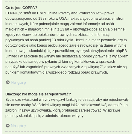
Co to jest COPPA?
COPPA, to skrót od Child Online Privacy and Protection Act – prawa
obowiązującego od 1998 roku w USA, nakładającego na właścicieli stron
internetowych, które potencjalnie mogą zbierać informacje od osób
małoletnich – mających mniej niż 13 lat – obowiązek posiadania pisemnej
zgody rodziców lub opiekunów prawnych na zbieranie informacji
prywatnych od osób poniżej 13 roku życia. Jeżeli nie masz pewności czy to
dotyczy ciebie jako kogoś próbującego zarejestrować się na danej witrynie
internetowej – skontaktuj się z prawnikiem, by uzyskać wyjaśnienie. phpBB
Limited i właściciele tej witryny nie dostarczają pomocy prawnej z wyjątkiem
przypadku opisanego w pytaniu „Z kim się kontaktować w sprawach
nadużyć lub zagadnień prawnych związanych z tą witryną?”, a także nie są
punktem kontaktowym dla wszelkiego rodzaju porad prawnych.
Na górę
Dlaczego nie mogę się zarejestrować?
Być może właściciel witryny wyłączył funkcję rejestracji, aby nie rejestrowały
się nowe osoby. Właściciel witryny mógł także zablokować twój adres IP lub
zabronił nazwy użytkownika, którą próbujesz zarejestrować. W sprawie
pomocy skontaktuj się z administratorem witryny.
Na górę