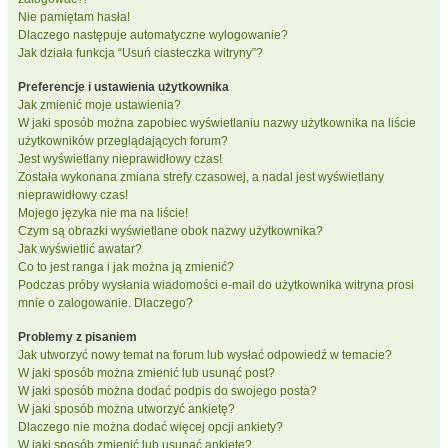
Nie pamiętam hasła!
Dlaczego następuje automatyczne wylogowanie?
Jak działa funkcja “Usuń ciasteczka witryny”?
Preferencje i ustawienia użytkownika
Jak zmienić moje ustawienia?
W jaki sposób można zapobiec wyświetlaniu nazwy użytkownika na liście
użytkowników przeglądających forum?
Jest wyświetlany nieprawidłowy czas!
Została wykonana zmiana strefy czasowej, a nadal jest wyświetlany
nieprawidłowy czas!
Mojego języka nie ma na liście!
Czym są obrazki wyświetlane obok nazwy użytkownika?
Jak wyświetlić awatar?
Co to jest ranga i jak można ją zmienić?
Podczas próby wysłania wiadomości e-mail do użytkownika witryna prosi
mnie o zalogowanie. Dlaczego?
Problemy z pisaniem
Jak utworzyć nowy temat na forum lub wysłać odpowiedź w temacie?
W jaki sposób można zmienić lub usunąć post?
W jaki sposób można dodać podpis do swojego posta?
W jaki sposób można utworzyć ankietę?
Dlaczego nie można dodać więcej opcji ankiety?
W jaki sposób zmienić lub usunąć ankietę?