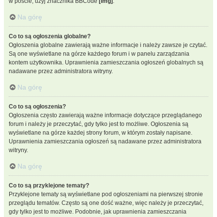
w poście, użyj znacznika BBCode
[img]
.
Na górę
Co to są ogłoszenia globalne?
Ogłoszenia globalne zawierają ważne informacje i należy zawsze je czytać.
Są one wyświetlane na górze każdego forum i w panelu zarządzania
kontem użytkownika. Uprawnienia zamieszczania ogłoszeń globalnych są
nadawane przez administratora witryny.
Na górę
Co to są ogłoszenia?
Ogłoszenia często zawierają ważne informacje dotyczące przeglądanego
forum i należy je przeczytać, gdy tylko jest to możliwe. Ogłoszenia są
wyświetlane na górze każdej strony forum, w którym zostały napisane.
Uprawnienia zamieszczania ogłoszeń są nadawane przez administratora
witryny.
Na górę
Co to są przyklejone tematy?
Przyklejone tematy są wyświetlane pod ogłoszeniami na pierwszej stronie
przeglądu tematów. Często są one dość ważne, więc należy je przeczytać,
gdy tylko jest to możliwe. Podobnie, jak uprawnienia zamieszczania