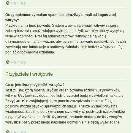
Na górę
Otrzymałem/otrzymałam spam lub obraźliwy e-mail od kogoś z tej
witryny!
Przykro nam z tego powodu. System wysyłania e-maili witryny zawiera
zabezpieczenia umożliwiające wytropienie użytkowników, którzy wysyłają
takie wiadomości. Prześlij administratorowi witryny pełną kopię
otrzymanego e-maila – ważne, aby były w niej zawarte nagłówki, ponieważ
zawierają one informacje o nadawcy. Administrator będzie wówczas mógł
podjąć odpowiednie działania.
Na górę
Przyjaciele i wrogowie
Co to jest lista przyjaciół i wrogów?
Jest to lista, którą można użyć do organizowania różnych użytkowników
witryny. Użytkownicy dodani do listy przyjaciół będą wyświetleni na karcie
Przyjaciele
znajdującej się w panelu zarządzania kontem. Z tego
poziomu można szybko sprawdzić ich status, a także wysłać prywatną
wiadomość. Zależnie od używanego stylu witryny, posty tych użytkowników
mogą być wyróżniane. Jeśli użytkownik zostanie dodany do listy wrogów,
wszystkie posty przez niego napisane domyślnie nie będą wyświetlane.
Na górę