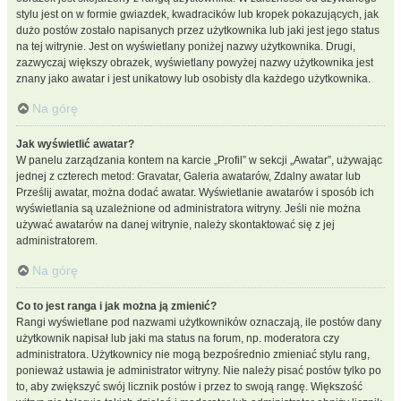
stylu jest on w formie gwiazdek, kwadracików lub kropek pokazujących, jak
dużo postów zostało napisanych przez użytkownika lub jaki jest jego status
na tej witrynie. Jest on wyświetlany poniżej nazwy użytkownika. Drugi,
zazwyczaj większy obrazek, wyświetlany powyżej nazwy użytkownika jest
znany jako awatar i jest unikatowy lub osobisty dla każdego użytkownika.
Na górę
Jak wyświetlić awatar?
W panelu zarządzania kontem na karcie „Profil” w sekcji „Awatar”, używając
jednej z czterech metod: Gravatar, Galeria awatarów, Zdalny awatar lub
Prześlij awatar, można dodać awatar. Wyświetlanie awatarów i sposób ich
wyświetlania są uzależnione od administratora witryny. Jeśli nie można
używać awatarów na danej witrynie, należy skontaktować się z jej
administratorem.
Na górę
Co to jest ranga i jak można ją zmienić?
Rangi wyświetlane pod nazwami użytkowników oznaczają, ile postów dany
użytkownik napisał lub jaki ma status na forum, np. moderatora czy
administratora. Użytkownicy nie mogą bezpośrednio zmieniać stylu rang,
ponieważ ustawia je administrator witryny. Nie należy pisać postów tylko po
to, aby zwiększyć swój licznik postów i przez to swoją rangę. Większość