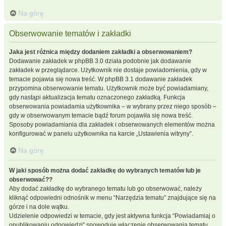
Na górę
Obserwowanie tematów i zakładki
Jaka jest różnica między dodaniem zakładki a obserwowaniem?
Dodawanie zakładek w phpBB 3.0 działa podobnie jak dodawanie
zakładek w przeglądarce. Użytkownik nie dostaje powiadomienia, gdy w
temacie pojawia się nowa treść. W phpBB 3.1 dodawanie zakładek
przypomina obserwowanie tematu. Użytkownik może być powiadamiany,
gdy nastąpi aktualizacja tematu oznaczonego zakładką. Funkcja
obserwowania powiadamia użytkownika – w wybrany przez niego sposób –
gdy w obserwowanym temacie bądź forum pojawiła się nowa treść.
Sposoby powiadamiania dla zakładek i obserwowanych elementów można
konfigurować w panelu użytkownika na karcie „Ustawienia witryny”.
Na górę
W jaki sposób można dodać zakładkę do wybranych tematów lub je
obserwować??
Aby dodać zakładkę do wybranego tematu lub go obserwować, należy
kliknąć odpowiedni odnośnik w menu “Narzędzia tematu” znajdujące się na
górze i na dole wątku.
Udzielenie odpowiedzi w temacie, gdy jest aktywna funkcja “Powiadamiaj o
opublikowaniu odpowiedzi” spowoduje włączenie obserwowania tematu.