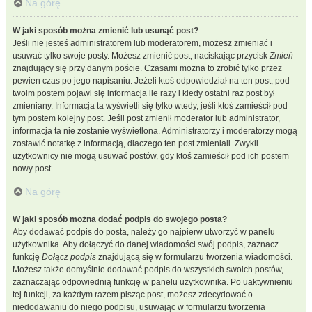
Na górę
W jaki sposób można zmienić lub usunąć post?
Jeśli nie jesteś administratorem lub moderatorem, możesz zmieniać i
usuwać tylko swoje posty. Możesz zmienić post, naciskając przycisk
Zmień
znajdujący się przy danym poście. Czasami można to zrobić tylko przez
pewien czas po jego napisaniu. Jeżeli ktoś odpowiedział na ten post, pod
twoim postem pojawi się informacja ile razy i kiedy ostatni raz post był
zmieniany. Informacja ta wyświetli się tylko wtedy, jeśli ktoś zamieścił pod
tym postem kolejny post. Jeśli post zmienił moderator lub administrator,
informacja ta nie zostanie wyświetlona. Administratorzy i moderatorzy mogą
zostawić notatkę z informacją, dlaczego ten post zmieniali. Zwykli
użytkownicy nie mogą usuwać postów, gdy ktoś zamieścił pod ich postem
nowy post.
Na górę
W jaki sposób można dodać podpis do swojego posta?
Aby dodawać podpis do posta, należy go najpierw utworzyć w panelu
użytkownika. Aby dołączyć do danej wiadomości swój podpis, zaznacz
funkcję
Dołącz podpis
znajdującą się w formularzu tworzenia wiadomości.
Możesz także domyślnie dodawać podpis do wszystkich swoich postów,
zaznaczając odpowiednią funkcję w panelu użytkownika. Po uaktywnieniu
tej funkcji, za każdym razem pisząc post, możesz zdecydować o
niedodawaniu do niego podpisu, usuwając w formularzu tworzenia