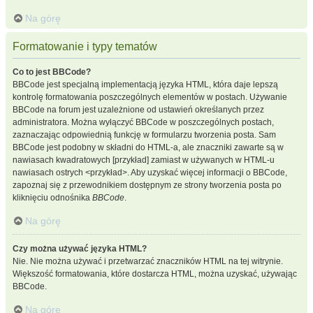
Na górę
Formatowanie i typy tematów
Co to jest BBCode?
BBCode jest specjalną implementacją języka HTML, która daje lepszą
kontrolę formatowania poszczególnych elementów w postach. Używanie
BBCode na forum jest uzależnione od ustawień określanych przez
administratora. Można wyłączyć BBCode w poszczególnych postach,
zaznaczając odpowiednią funkcję w formularzu tworzenia posta. Sam
BBCode jest podobny w składni do HTML-a, ale znaczniki zawarte są w
nawiasach kwadratowych [przykład] zamiast w używanych w HTML-u
nawiasach ostrych <przykład>. Aby uzyskać więcej informacji o BBCode,
zapoznaj się z przewodnikiem dostępnym ze strony tworzenia posta po
kliknięciu odnośnika
BBCode
.
Na górę
Czy można używać języka HTML?
Nie. Nie można używać i przetwarzać znaczników HTML na tej witrynie.
Większość formatowania, które dostarcza HTML, można uzyskać, używając
BBCode.
Na górę