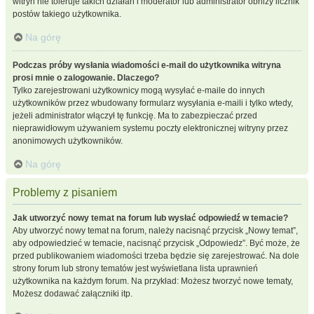
witryn nie toleruje takich działań i moderator lub administrator obniży licznik
postów takiego użytkownika.
Na górę
Podczas próby wysłania wiadomości e-mail do użytkownika witryna
prosi mnie o zalogowanie. Dlaczego?
Tylko zarejestrowani użytkownicy mogą wysyłać e-maile do innych
użytkowników przez wbudowany formularz wysyłania e-maili i tylko wtedy,
jeżeli administrator włączył tę funkcję. Ma to zabezpieczać przed
nieprawidłowym używaniem systemu poczty elektronicznej witryny przez
anonimowych użytkowników.
Na górę
Problemy z pisaniem
Jak utworzyć nowy temat na forum lub wysłać odpowiedź w temacie?
Aby utworzyć nowy temat na forum, należy nacisnąć przycisk „Nowy temat”,
aby odpowiedzieć w temacie, nacisnąć przycisk „Odpowiedz”. Być może, że
przed publikowaniem wiadomości trzeba będzie się zarejestrować. Na dole
strony forum lub strony tematów jest wyświetlana lista uprawnień
użytkownika na każdym forum. Na przykład: Możesz tworzyć nowe tematy,
Możesz dodawać załączniki itp.