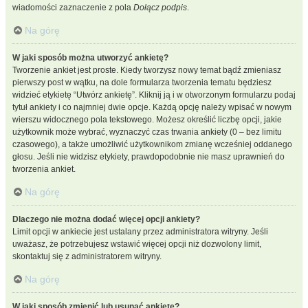
wiadomości zaznaczenie z pola
Dołącz podpis
.
Na górę
W jaki sposób można utworzyć ankietę?
Tworzenie ankiet jest proste. Kiedy tworzysz nowy temat bądź zmieniasz
pierwszy post w wątku, na dole formularza tworzenia tematu będziesz
widzieć etykietę “Utwórz ankietę”. Kliknij ją i w otworzonym formularzu podaj
tytuł ankiety i co najmniej dwie opcje. Każdą opcję należy wpisać w nowym
wierszu widocznego pola tekstowego. Możesz określić liczbę opcji, jakie
użytkownik może wybrać, wyznaczyć czas trwania ankiety (0 – bez limitu
czasowego), a także umożliwić użytkownikom zmianę wcześniej oddanego
głosu. Jeśli nie widzisz etykiety, prawdopodobnie nie masz uprawnień do
tworzenia ankiet.
Na górę
Dlaczego nie można dodać więcej opcji ankiety?
Limit opcji w ankiecie jest ustalany przez administratora witryny. Jeśli
uważasz, że potrzebujesz wstawić więcej opcji niż dozwolony limit,
skontaktuj się z administratorem witryny.
Na górę
W jaki sposób zmienić lub usunąć ankietę?