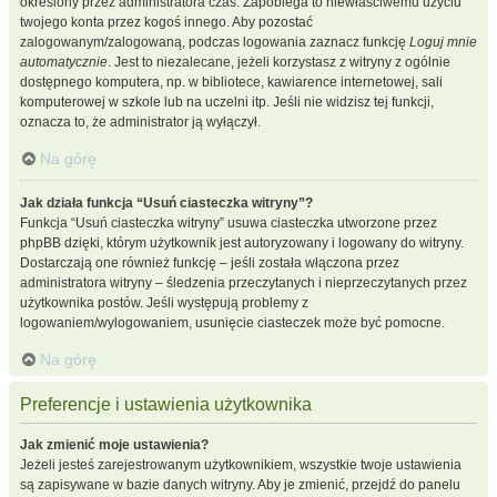
określony przez administratora czas. Zapobiega to niewłaściwemu użyciu
twojego konta przez kogoś innego. Aby pozostać
zalogowanym/zalogowaną, podczas logowania zaznacz funkcję
Loguj mnie
automatycznie
. Jest to niezalecane, jeżeli korzystasz z witryny z ogólnie
dostępnego komputera, np. w bibliotece, kawiarence internetowej, sali
komputerowej w szkole lub na uczelni itp. Jeśli nie widzisz tej funkcji,
oznacza to, że administrator ją wyłączył.
Na górę
Jak działa funkcja “Usuń ciasteczka witryny”?
Funkcja “Usuń ciasteczka witryny” usuwa ciasteczka utworzone przez
phpBB dzięki, którym użytkownik jest autoryzowany i logowany do witryny.
Dostarczają one również funkcję – jeśli została włączona przez
administratora witryny – śledzenia przeczytanych i nieprzeczytanych przez
użytkownika postów. Jeśli występują problemy z
logowaniem/wylogowaniem, usunięcie ciasteczek może być pomocne.
Na górę
Preferencje i ustawienia użytkownika
Jak zmienić moje ustawienia?
Jeżeli jesteś zarejestrowanym użytkownikiem, wszystkie twoje ustawienia
są zapisywane w bazie danych witryny. Aby je zmienić, przejdź do panelu