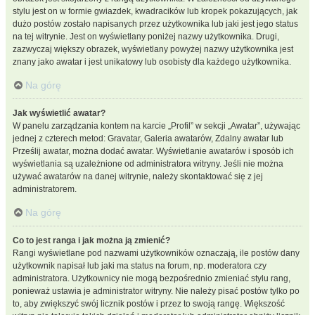
stylu jest on w formie gwiazdek, kwadracików lub kropek pokazujących, jak
dużo postów zostało napisanych przez użytkownika lub jaki jest jego status
na tej witrynie. Jest on wyświetlany poniżej nazwy użytkownika. Drugi,
zazwyczaj większy obrazek, wyświetlany powyżej nazwy użytkownika jest
znany jako awatar i jest unikatowy lub osobisty dla każdego użytkownika.
Na górę
Jak wyświetlić awatar?
W panelu zarządzania kontem na karcie „Profil” w sekcji „Awatar”, używając
jednej z czterech metod: Gravatar, Galeria awatarów, Zdalny awatar lub
Prześlij awatar, można dodać awatar. Wyświetlanie awatarów i sposób ich
wyświetlania są uzależnione od administratora witryny. Jeśli nie można
używać awatarów na danej witrynie, należy skontaktować się z jej
administratorem.
Na górę
Co to jest ranga i jak można ją zmienić?
Rangi wyświetlane pod nazwami użytkowników oznaczają, ile postów dany
użytkownik napisał lub jaki ma status na forum, np. moderatora czy
administratora. Użytkownicy nie mogą bezpośrednio zmieniać stylu rang,
ponieważ ustawia je administrator witryny. Nie należy pisać postów tylko po
to, aby zwiększyć swój licznik postów i przez to swoją rangę. Większość