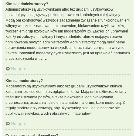
Kim są administratorzy?
Administratorzy są użytkownikami albo też grupami użytkowników
posiadającymi najwyższy poziom uprawnień kontrolnych całej witryny.
Mogą oni kontrolować wszystkie zagadnienia związane z funkcjonowaniem
witryny włącznie z nadawaniem uprawnień, blokowaniem użytkowników,
tworzeniem grup użytkowników lub moderatorów itp. Zakres ich uprawnień
zależy od założyciela witryny i innych administratorów mających prawo
nominowania nowych administratorów. Administratorzy mogą mieć pełne
uprawnienia moderatorów na wszystkich forach utworzonych na witrynie.
Zakres uprawnień moderacyjnych uzależniony jest od uprawnień nadanych
przez założyciela witryny.
Na górę
Kim są moderatorzy?
Moderatorzy są użytkownikami albo też grupami użytkowników, których
zadaniem jest codzienne przeglądanie forów. Mają oni możliwość zmiany
treści lub usuwania postów, a także blokowania, odblokowywania,
przenoszenia, usuwania i dzielenia tematów na forum, które moderują. Z
reguły moderatorzy czuwają, aby użytkownicy pisali na temat oraz nie
publikowali niewłaściwych i obraźliwych materiałów.
Na górę
Co to są grupy użytkowników?