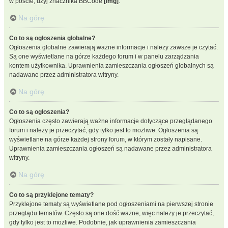
w poście, użyj znacznika BBCode
[img]
.
Na górę
Co to są ogłoszenia globalne?
Ogłoszenia globalne zawierają ważne informacje i należy zawsze je czytać.
Są one wyświetlane na górze każdego forum i w panelu zarządzania
kontem użytkownika. Uprawnienia zamieszczania ogłoszeń globalnych są
nadawane przez administratora witryny.
Na górę
Co to są ogłoszenia?
Ogłoszenia często zawierają ważne informacje dotyczące przeglądanego
forum i należy je przeczytać, gdy tylko jest to możliwe. Ogłoszenia są
wyświetlane na górze każdej strony forum, w którym zostały napisane.
Uprawnienia zamieszczania ogłoszeń są nadawane przez administratora
witryny.
Na górę
Co to są przyklejone tematy?
Przyklejone tematy są wyświetlane pod ogłoszeniami na pierwszej stronie
przeglądu tematów. Często są one dość ważne, więc należy je przeczytać,
gdy tylko jest to możliwe. Podobnie, jak uprawnienia zamieszczania