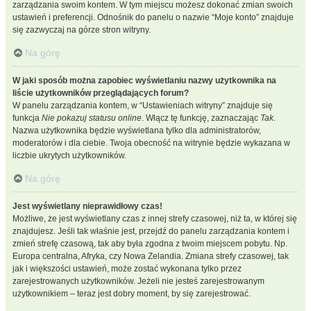
zarządzania swoim kontem. W tym miejscu możesz dokonać zmian swoich
ustawień i preferencji. Odnośnik do panelu o nazwie “Moje konto” znajduje
się zazwyczaj na górze stron witryny.
Na górę
W jaki sposób można zapobiec wyświetlaniu nazwy użytkownika na
liście użytkowników przeglądających forum?
W panelu zarządzania kontem, w “Ustawieniach witryny” znajduje się
funkcja
Nie pokazuj statusu online
. Włącz tę funkcję, zaznaczając
Tak
.
Nazwa użytkownika będzie wyświetlana tylko dla administratorów,
moderatorów i dla ciebie. Twoja obecność na witrynie będzie wykazana w
liczbie ukrytych użytkowników.
Na górę
Jest wyświetlany nieprawidłowy czas!
Możliwe, że jest wyświetlany czas z innej strefy czasowej, niż ta, w której się
znajdujesz. Jeśli tak właśnie jest, przejdź do panelu zarządzania kontem i
zmień strefę czasową, tak aby była zgodna z twoim miejscem pobytu. Np.
Europa centralna, Afryka, czy Nowa Zelandia. Zmiana strefy czasowej, tak
jak i większości ustawień, może zostać wykonana tylko przez
zarejestrowanych użytkowników. Jeżeli nie jesteś zarejestrowanym
użytkownikiem – teraz jest dobry moment, by się zarejestrować.