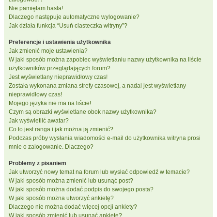
Nie pamiętam hasła!
Dlaczego następuje automatyczne wylogowanie?
Jak działa funkcja “Usuń ciasteczka witryny”?
Preferencje i ustawienia użytkownika
Jak zmienić moje ustawienia?
W jaki sposób można zapobiec wyświetlaniu nazwy użytkownika na liście
użytkowników przeglądających forum?
Jest wyświetlany nieprawidłowy czas!
Została wykonana zmiana strefy czasowej, a nadal jest wyświetlany
nieprawidłowy czas!
Mojego języka nie ma na liście!
Czym są obrazki wyświetlane obok nazwy użytkownika?
Jak wyświetlić awatar?
Co to jest ranga i jak można ją zmienić?
Podczas próby wysłania wiadomości e-mail do użytkownika witryna prosi
mnie o zalogowanie. Dlaczego?
Problemy z pisaniem
Jak utworzyć nowy temat na forum lub wysłać odpowiedź w temacie?
W jaki sposób można zmienić lub usunąć post?
W jaki sposób można dodać podpis do swojego posta?
W jaki sposób można utworzyć ankietę?
Dlaczego nie można dodać więcej opcji ankiety?
W jaki sposób zmienić lub usunąć ankietę?