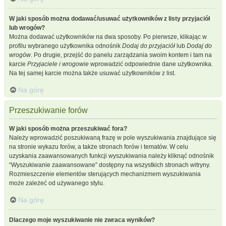
W jaki sposób można dodawać/usuwać użytkowników z listy przyjaciół
lub wrogów?
Można dodawać użytkowników na dwa sposoby. Po pierwsze, klikając w
profilu wybranego użytkownika odnośnik
Dodaj do przyjaciół
lub
Dodaj do
wrogów
. Po drugie, przejść do panelu zarządzania swoim kontem i tam na
karcie
Przyjaciele i wrogowie
wprowadzić odpowiednie dane użytkownika.
Na tej samej karcie można także usuwać użytkowników z list.
Na górę
Przeszukiwanie forów
W jaki sposób można przeszukiwać fora?
Należy wprowadzić poszukiwaną frazę w pole wyszukiwania znajdujące się
na stronie wykazu forów, a także stronach forów i tematów. W celu
uzyskania zaawansowanych funkcji wyszukiwania należy kliknąć odnośnik
“Wyszukiwanie zaawansowane” dostępny na wszystkich stronach witryny.
Rozmieszczenie elementów sterujących mechanizmem wyszukiwania
może zależeć od używanego stylu.
Na górę
Dlaczego moje wyszukiwanie nie zwraca wyników?