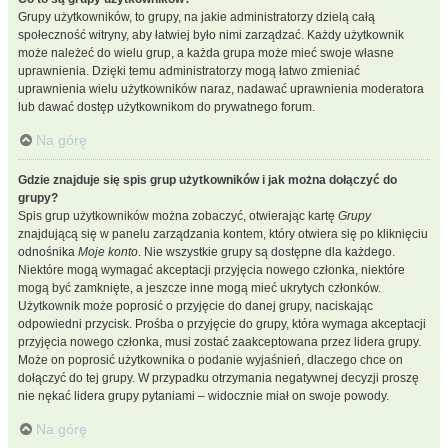
Grupy użytkowników, to grupy, na jakie administratorzy dzielą całą
społeczność witryny, aby łatwiej było nimi zarządzać. Każdy użytkownik
może należeć do wielu grup, a każda grupa może mieć swoje własne
uprawnienia. Dzięki temu administratorzy mogą łatwo zmieniać
uprawnienia wielu użytkowników naraz, nadawać uprawnienia moderatora
lub dawać dostęp użytkownikom do prywatnego forum.
Na górę
Gdzie znajduje się spis grup użytkowników i jak można dołączyć do
grupy?
Spis grup użytkowników można zobaczyć, otwierając kartę
Grupy
znajdującą się w panelu zarządzania kontem, który otwiera się po kliknięciu
odnośnika
Moje konto
. Nie wszystkie grupy są dostępne dla każdego.
Niektóre mogą wymagać akceptacji przyjęcia nowego członka, niektóre
mogą być zamknięte, a jeszcze inne mogą mieć ukrytych członków.
Użytkownik może poprosić o przyjęcie do danej grupy, naciskając
odpowiedni przycisk. Prośba o przyjęcie do grupy, która wymaga akceptacji
przyjęcia nowego członka, musi zostać zaakceptowana przez lidera grupy.
Może on poprosić użytkownika o podanie wyjaśnień, dlaczego chce on
dołączyć do tej grupy. W przypadku otrzymania negatywnej decyzji proszę
nie nękać lidera grupy pytaniami – widocznie miał on swoje powody.
Na górę