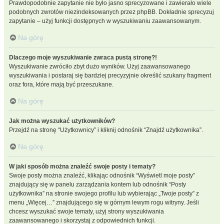
Prawdopodobnie zapytanie nie było jasno sprecyzowane i zawierało wiele
podobnych zwrotów niezindeksowanych przez phpBB. Dokładnie sprecyzuj
zapytanie – użyj funkcji dostępnych w wyszukiwaniu zaawansowanym.
Na górę
Dlaczego moje wyszukiwanie zwraca pustą stronę?!
Wyszukiwanie zwróciło zbyt dużo wyników. Użyj zaawansowanego
wyszukiwania i postaraj się bardziej precyzyjnie określić szukany fragment
oraz fora, które mają być przeszukane.
Na górę
Jak można wyszukać użytkowników?
Przejdź na stronę “Użytkownicy” i kliknij odnośnik “Znajdź użytkownika”.
Na górę
W jaki sposób można znaleźć swoje posty i tematy?
Swoje posty można znaleźć, klikając odnośnik “Wyświetl moje posty”
znajdujący się w panelu zarządzania kontem lub odnośnik “Posty
użytkownika” na stronie swojego profilu lub wybierając „Twoje posty” z
menu „Więcej…” znajdującego się w górnym lewym rogu witryny. Jeśli
chcesz wyszukać swoje tematy, użyj strony wyszukiwania
zaawansowanego i skorzystaj z odpowiednich funkcji.