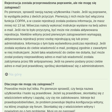
Rejestracja została przeprowadzona poprawnie, ale nie mogę się
zalogować!
Po pierwsze, sprawdź swoją nazwę użytkownika i hasło. Jeśli są poprawne,
to wystąpiła jedna z dwóch przyczyn. Pierwszą z nich może być włączona
funkcja COPPA, a w czasie rejestracji została podana informacja, że masz
mniej niż 13 lat. Wówczas należy wykonać instrukcje wysłane na twój adres
e-mail. Jeśli nie to było przyczyną, być może nie została aktywowana
rejestracja. Niektóre witryny przed pierwszym zalogowaniem wymagają
aktywowania rejestracji przez osobę rejestrującą się lub przez
administratora. Informacja o tym była wyświetlona podczas rejestracji. Jeśli
została wysłana do ciebie wiadomość e-mail, postępuj zgodnie z zawartymi
w niej instrukcjami. Jeżeli taka wiadomość do ciebie nie dotarła, być może
został podany nieprawidłowy adres e-mail lub wiadomość została
zatrzymana przez filtr antyspamowy. Jeśli na pewno podany przez ciebie
adres e-mail jest prawidłowy, spróbuj skontaktować się z administratorem.
Na górę
Dlaczego nie mogę się zalogować?
Powodów może być kilka. Po pierwsze sprawdź, czy twoja nazwa
użytkownika i hasło są prawidłowe. Jeżeli są prawidłowe, skontaktuj się z
właścicielem witryny i zapytaj, czy cię nie zablokowano. Istnieje też
prawdopodobieństwo, że problem powoduje błędna konfiguracja witryny,
na której znajduje się forum. Skontaktuj się z właścicielem witryny i
powiadom go o tym problemie. Musi on go naprawić.