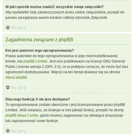
W jaki sposób można znaleźć wszystkie swoje załączniki?
Aby wyświetlić listę zamieszczonych przez ciebie załączników, przejdź do
panelu zarządzania swoim kontem i kliknij odnośnik
Załączniki
.
Na górę
Zagadnienia związane z phpBB
Kto jest autorem tego oprogramowania?
Prawa autorskie do tego oprogramowania w jego niezmodyfikowanej
formie, ma
phpBB Limited
. Jest ono publikowane na licencji GNU General
Public License wersja 2 (GPL-2.0), co w praktyce oznacza, że może być bez
ograniczeń dystrybuowane. Więcej na ten temat dowiesz się na stronie
About phpBB
.
Na górę
Dlaczego funkcja X nie jest dostępna?
To oprogramowanie zostało stworzone i jest licencjonowane przez phpBB
Limited. Jeśli uważasz, że brakuje w nim jakiejś funkcji, przejdź na stronę
phpBB Ideas Centre
, gdzie możesz zagłosować na istniejące propozycje
lub zaproponować nowe funkcje.
Na górę