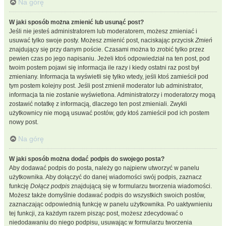
Na górę
W jaki sposób można zmienić lub usunąć post?
Jeśli nie jesteś administratorem lub moderatorem, możesz zmieniać i
usuwać tylko swoje posty. Możesz zmienić post, naciskając przycisk
Zmień
znajdujący się przy danym poście. Czasami można to zrobić tylko przez
pewien czas po jego napisaniu. Jeżeli ktoś odpowiedział na ten post, pod
twoim postem pojawi się informacja ile razy i kiedy ostatni raz post był
zmieniany. Informacja ta wyświetli się tylko wtedy, jeśli ktoś zamieścił pod
tym postem kolejny post. Jeśli post zmienił moderator lub administrator,
informacja ta nie zostanie wyświetlona. Administratorzy i moderatorzy mogą
zostawić notatkę z informacją, dlaczego ten post zmieniali. Zwykli
użytkownicy nie mogą usuwać postów, gdy ktoś zamieścił pod ich postem
nowy post.
Na górę
W jaki sposób można dodać podpis do swojego posta?
Aby dodawać podpis do posta, należy go najpierw utworzyć w panelu
użytkownika. Aby dołączyć do danej wiadomości swój podpis, zaznacz
funkcję
Dołącz podpis
znajdującą się w formularzu tworzenia wiadomości.
Możesz także domyślnie dodawać podpis do wszystkich swoich postów,
zaznaczając odpowiednią funkcję w panelu użytkownika. Po uaktywnieniu
tej funkcji, za każdym razem pisząc post, możesz zdecydować o
niedodawaniu do niego podpisu, usuwając w formularzu tworzenia