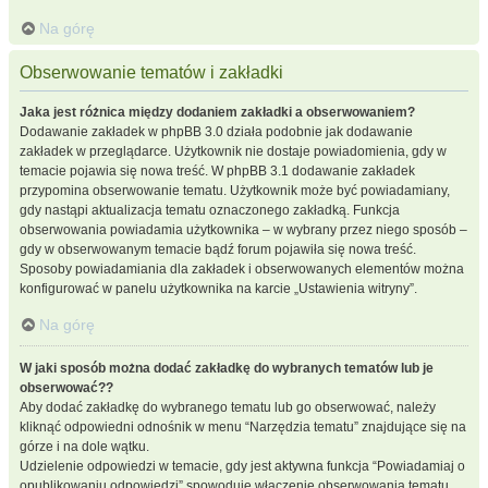
Na górę
Obserwowanie tematów i zakładki
Jaka jest różnica między dodaniem zakładki a obserwowaniem?
Dodawanie zakładek w phpBB 3.0 działa podobnie jak dodawanie
zakładek w przeglądarce. Użytkownik nie dostaje powiadomienia, gdy w
temacie pojawia się nowa treść. W phpBB 3.1 dodawanie zakładek
przypomina obserwowanie tematu. Użytkownik może być powiadamiany,
gdy nastąpi aktualizacja tematu oznaczonego zakładką. Funkcja
obserwowania powiadamia użytkownika – w wybrany przez niego sposób –
gdy w obserwowanym temacie bądź forum pojawiła się nowa treść.
Sposoby powiadamiania dla zakładek i obserwowanych elementów można
konfigurować w panelu użytkownika na karcie „Ustawienia witryny”.
Na górę
W jaki sposób można dodać zakładkę do wybranych tematów lub je
obserwować??
Aby dodać zakładkę do wybranego tematu lub go obserwować, należy
kliknąć odpowiedni odnośnik w menu “Narzędzia tematu” znajdujące się na
górze i na dole wątku.
Udzielenie odpowiedzi w temacie, gdy jest aktywna funkcja “Powiadamiaj o
opublikowaniu odpowiedzi” spowoduje włączenie obserwowania tematu.