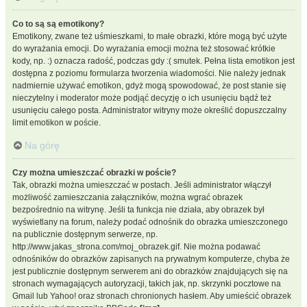
Co to są są emotikony?
Emotikony, zwane też uśmieszkami, to małe obrazki, które mogą być użyte
do wyrażania emocji. Do wyrażania emocji można też stosować krótkie
kody, np. :) oznacza radość, podczas gdy :( smutek. Pełna lista emotikon jest
dostępna z poziomu formularza tworzenia wiadomości. Nie należy jednak
nadmiernie używać emotikon, gdyż mogą spowodować, że post stanie się
nieczytelny i moderator może podjąć decyzję o ich usunięciu bądź też
usunięciu całego posta. Administrator witryny może określić dopuszczalny
limit emotikon w poście.
Na górę
Czy można umieszczać obrazki w poście?
Tak, obrazki można umieszczać w postach. Jeśli administrator włączył
możliwość zamieszczania załączników, można wgrać obrazek
bezpośrednio na witrynę. Jeśli ta funkcja nie działa, aby obrazek był
wyświetlany na forum, należy podać odnośnik do obrazka umieszczonego
na publicznie dostępnym serwerze, np.
http://www.jakas_strona.com/moj_obrazek.gif. Nie można podawać
odnośników do obrazków zapisanych na prywatnym komputerze, chyba że
jest publicznie dostępnym serwerem ani do obrazków znajdujących się na
stronach wymagających autoryzacji, takich jak, np. skrzynki pocztowe na
Gmail lub Yahoo! oraz stronach chronionych hasłem. Aby umieścić obrazek