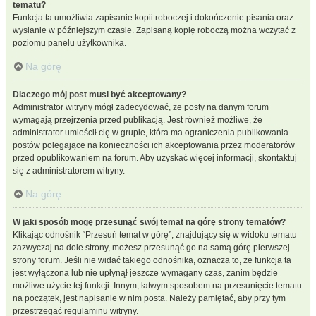
tematu?
Funkcja ta umożliwia zapisanie kopii roboczej i dokończenie pisania oraz
wysłanie w późniejszym czasie. Zapisaną kopię roboczą można wczytać z
poziomu panelu użytkownika.
Na górę
Dlaczego mój post musi być akceptowany?
Administrator witryny mógł zadecydować, że posty na danym forum
wymagają przejrzenia przed publikacją. Jest również możliwe, że
administrator umieścił cię w grupie, która ma ograniczenia publikowania
postów polegające na konieczności ich akceptowania przez moderatorów
przed opublikowaniem na forum. Aby uzyskać więcej informacji, skontaktuj
się z administratorem witryny.
Na górę
W jaki sposób mogę przesunąć swój temat na górę strony tematów?
Klikając odnośnik “Przesuń temat w górę”, znajdujący się w widoku tematu
zazwyczaj na dole strony, możesz przesunąć go na samą górę pierwszej
strony forum. Jeśli nie widać takiego odnośnika, oznacza to, że funkcja ta
jest wyłączona lub nie upłynął jeszcze wymagany czas, zanim będzie
możliwe użycie tej funkcji. Innym, łatwym sposobem na przesunięcie tematu
na początek, jest napisanie w nim posta. Należy pamiętać, aby przy tym
przestrzegać regulaminu witryny.