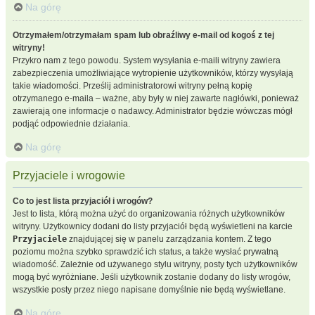
Na górę
Otrzymałem/otrzymałam spam lub obraźliwy e-mail od kogoś z tej
witryny!
Przykro nam z tego powodu. System wysyłania e-maili witryny zawiera
zabezpieczenia umożliwiające wytropienie użytkowników, którzy wysyłają
takie wiadomości. Prześlij administratorowi witryny pełną kopię
otrzymanego e-maila – ważne, aby były w niej zawarte nagłówki, ponieważ
zawierają one informacje o nadawcy. Administrator będzie wówczas mógł
podjąć odpowiednie działania.
Na górę
Przyjaciele i wrogowie
Co to jest lista przyjaciół i wrogów?
Jest to lista, którą można użyć do organizowania różnych użytkowników
witryny. Użytkownicy dodani do listy przyjaciół będą wyświetleni na karcie
Przyjaciele
znajdującej się w panelu zarządzania kontem. Z tego
poziomu można szybko sprawdzić ich status, a także wysłać prywatną
wiadomość. Zależnie od używanego stylu witryny, posty tych użytkowników
mogą być wyróżniane. Jeśli użytkownik zostanie dodany do listy wrogów,
wszystkie posty przez niego napisane domyślnie nie będą wyświetlane.
Na górę