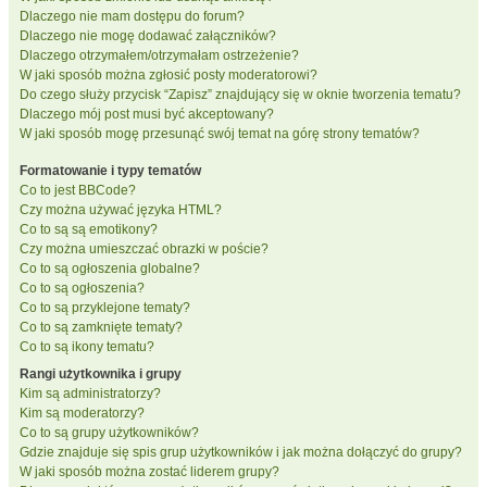
Dlaczego nie mam dostępu do forum?
Dlaczego nie mogę dodawać załączników?
Dlaczego otrzymałem/otrzymałam ostrzeżenie?
W jaki sposób można zgłosić posty moderatorowi?
Do czego służy przycisk “Zapisz” znajdujący się w oknie tworzenia tematu?
Dlaczego mój post musi być akceptowany?
W jaki sposób mogę przesunąć swój temat na górę strony tematów?
Formatowanie i typy tematów
Co to jest BBCode?
Czy można używać języka HTML?
Co to są są emotikony?
Czy można umieszczać obrazki w poście?
Co to są ogłoszenia globalne?
Co to są ogłoszenia?
Co to są przyklejone tematy?
Co to są zamknięte tematy?
Co to są ikony tematu?
Rangi użytkownika i grupy
Kim są administratorzy?
Kim są moderatorzy?
Co to są grupy użytkowników?
Gdzie znajduje się spis grup użytkowników i jak można dołączyć do grupy?
W jaki sposób można zostać liderem grupy?