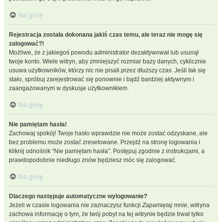
Na górę
Rejestracja została dokonana jakiś czas temu, ale teraz nie mogę się
zalogować?!
Możliwe, że z jakiegoś powodu administrator dezaktywował lub usunął
twoje konto. Wiele witryn, aby zmniejszyć rozmiar bazy danych, cyklicznie
usuwa użytkowników, którzy nic nie pisali przez dłuższy czas. Jeśli tak się
stało, spróbuj zarejestrować się ponownie i bądź bardziej aktywnym i
zaangażowanym w dyskusje użytkownikiem.
Na górę
Nie pamiętam hasła!
Zachowaj spokój! Twoje hasło wprawdzie nie może zostać odzyskane, ale
bez problemu może zostać zresetowane. Przejdź na stronę logowania i
kliknij odnośnik “Nie pamiętam hasła”. Postępuj zgodnie z instrukcjami, a
prawdopodobnie niedługo znów będziesz móc się zalogować.
Na górę
Dlaczego następuje automatyczne wylogowanie?
Jeżeli w czasie logowania nie zaznaczysz funkcji
Zapamiętaj mnie
, witryna
zachowa informację o tym, że twój pobyt na tej witrynie będzie trwał tylko