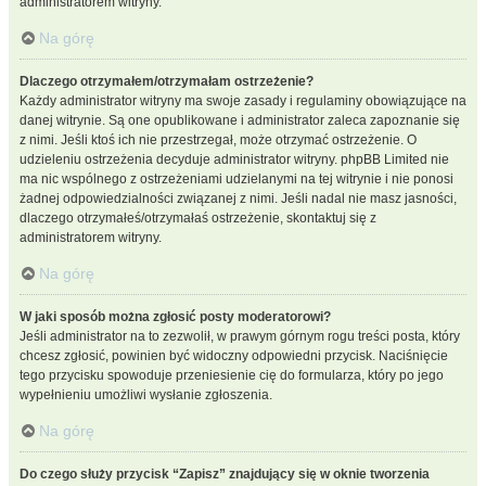
administratorem witryny.
Na górę
Dlaczego otrzymałem/otrzymałam ostrzeżenie?
Każdy administrator witryny ma swoje zasady i regulaminy obowiązujące na
danej witrynie. Są one opublikowane i administrator zaleca zapoznanie się
z nimi. Jeśli ktoś ich nie przestrzegał, może otrzymać ostrzeżenie. O
udzieleniu ostrzeżenia decyduje administrator witryny. phpBB Limited nie
ma nic wspólnego z ostrzeżeniami udzielanymi na tej witrynie i nie ponosi
żadnej odpowiedzialności związanej z nimi. Jeśli nadal nie masz jasności,
dlaczego otrzymałeś/otrzymałaś ostrzeżenie, skontaktuj się z
administratorem witryny.
Na górę
W jaki sposób można zgłosić posty moderatorowi?
Jeśli administrator na to zezwolił, w prawym górnym rogu treści posta, który
chcesz zgłosić, powinien być widoczny odpowiedni przycisk. Naciśnięcie
tego przycisku spowoduje przeniesienie cię do formularza, który po jego
wypełnieniu umożliwi wysłanie zgłoszenia.
Na górę
Do czego służy przycisk “Zapisz” znajdujący się w oknie tworzenia