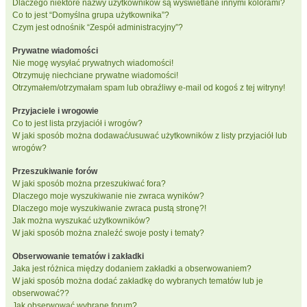
Dlaczego niektóre nazwy użytkowników są wyświetlane innymi kolorami?
Co to jest “Domyślna grupa użytkownika”?
Czym jest odnośnik “Zespół administracyjny”?
Prywatne wiadomości
Nie mogę wysyłać prywatnych wiadomości!
Otrzymuję niechciane prywatne wiadomości!
Otrzymałem/otrzymałam spam lub obraźliwy e-mail od kogoś z tej witryny!
Przyjaciele i wrogowie
Co to jest lista przyjaciół i wrogów?
W jaki sposób można dodawać/usuwać użytkowników z listy przyjaciół lub
wrogów?
Przeszukiwanie forów
W jaki sposób można przeszukiwać fora?
Dlaczego moje wyszukiwanie nie zwraca wyników?
Dlaczego moje wyszukiwanie zwraca pustą stronę?!
Jak można wyszukać użytkowników?
W jaki sposób można znaleźć swoje posty i tematy?
Obserwowanie tematów i zakładki
Jaka jest różnica między dodaniem zakładki a obserwowaniem?
W jaki sposób można dodać zakładkę do wybranych tematów lub je
obserwować??
Jak obserwować wybrane forum?