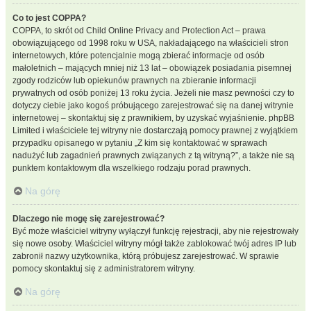
Co to jest COPPA?
COPPA, to skrót od Child Online Privacy and Protection Act – prawa
obowiązującego od 1998 roku w USA, nakładającego na właścicieli stron
internetowych, które potencjalnie mogą zbierać informacje od osób
małoletnich – mających mniej niż 13 lat – obowiązek posiadania pisemnej
zgody rodziców lub opiekunów prawnych na zbieranie informacji
prywatnych od osób poniżej 13 roku życia. Jeżeli nie masz pewności czy to
dotyczy ciebie jako kogoś próbującego zarejestrować się na danej witrynie
internetowej – skontaktuj się z prawnikiem, by uzyskać wyjaśnienie. phpBB
Limited i właściciele tej witryny nie dostarczają pomocy prawnej z wyjątkiem
przypadku opisanego w pytaniu „Z kim się kontaktować w sprawach
nadużyć lub zagadnień prawnych związanych z tą witryną?”, a także nie są
punktem kontaktowym dla wszelkiego rodzaju porad prawnych.
Na górę
Dlaczego nie mogę się zarejestrować?
Być może właściciel witryny wyłączył funkcję rejestracji, aby nie rejestrowały
się nowe osoby. Właściciel witryny mógł także zablokować twój adres IP lub
zabronił nazwy użytkownika, którą próbujesz zarejestrować. W sprawie
pomocy skontaktuj się z administratorem witryny.
Na górę